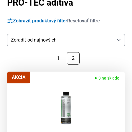
PRO-TEC aditíva
Zobraziť produktový filter
Resetovať filtre
1
2
AKCIA
3 na sklade