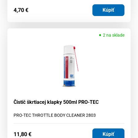
4,70
€
Kúpiť
2 na sklade
Čistič škrtiacej klapky 500ml PRO-TEC
PRO-TEC THROTTLE BODY CLEANER 2803
11,80
€
Kúpiť