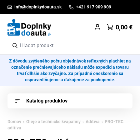
Prejsť na obsah
info@doplnkydoauta.sk
+421 917 909 909
0,00
€
Z dôvodu zvýšeného počtu objednávok reflexných plachiet na
označenie prečnievajúceho nákladu môže expedícia tovaru
trvať dlhšie ako zvyčajne. Za prípadné oneskorenie sa
ospravedlňujeme a ďakujeme za pochopenie.
Katalóg produktov
Domov
›
Oleje a technické kvapaliny
›
Aditíva
› PRO-TEC
aditíva