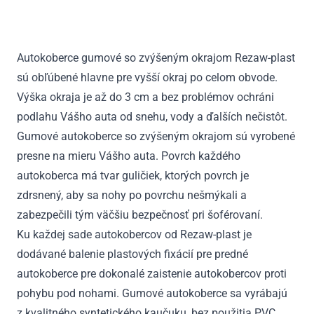
Berlingo
II
2008
Autokoberce gumové so zvýšeným okrajom Rezaw-plast
-
sú obľúbené hlavne pre vyšší okraj po celom obvode.
2018
Výška okraja je až do 3 cm a bez problémov ochráni
podlahu Vášho auta od snehu, vody a ďalších nečistôt.
Gumové autokoberce so zvýšeným okrajom sú vyrobené
presne na mieru Vášho auta. Povrch každého
autokoberca má tvar guličiek, ktorých povrch je
zdrsnený, aby sa nohy po povrchu nešmýkali a
zabezpečili tým väčšiu bezpečnosť pri šoférovaní.
Ku každej sade autokobercov od Rezaw-plast je
dodávané balenie plastových fixácií pre predné
autokoberce pre dokonalé zaistenie autokobercov proti
pohybu pod nohami. Gumové autokoberce sa vyrábajú
z kvalitného syntetického kaučuku, bez použitia PVC.