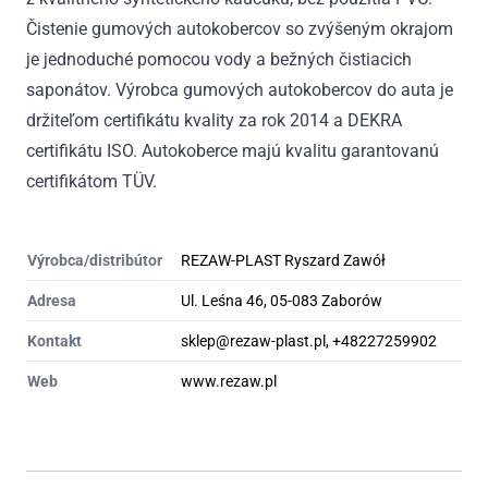
Čistenie gumových autokobercov so zvýšeným okrajom
je jednoduché pomocou vody a bežných čistiacich
saponátov. Výrobca gumových autokobercov do auta je
držiteľom certifikátu kvality za rok 2014 a DEKRA
certifikátu ISO. Autokoberce majú kvalitu garantovanú
certifikátom TÜV.
Výrobca/distribútor
REZAW-PLAST Ryszard Zawół
Adresa
Ul. Leśna 46, 05-083 Zaborów
Kontakt
sklep@rezaw-plast.pl, +48227259902
Web
www.rezaw.pl