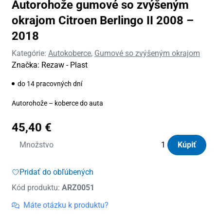
Autorohože gumové so zvýšeným
okrajom Citroen Berlingo II 2008 –
2018
Kategórie:
Autokoberce
,
Gumové so zvýšeným okrajom
Značka:
Rezaw - Plast
do 14 pracovných dní
Autorohože – koberce do auta
45,40
€
množstvo
Množstvo
Kúpiť
Autorohože
gumové
Pridať do obľúbených
so
Kód produktu:
ARZ0051
zvýšeným
okrajom
Máte otázku k produktu?
Citroen