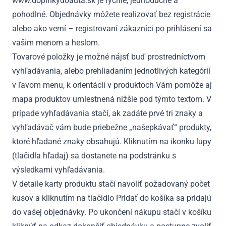
www.doplnkydoauta.sk je rýchle, jednoduché a
pohodlné. Objednávky môžete realizovať bez registrácie
alebo ako verní – registrovaní zákazníci po prihlásení sa
vašim menom a heslom.
Tovarové položky je možné nájsť buď prostredníctvom
vyhľadávania, alebo prehliadaním jednotlivých kategórií
v ľavom menu, k orientácií v produktoch Vám pomôže aj
mapa produktov umiestnená nižšie pod týmto textom. V
prípade vyhľadávania stačí, ak zadáte prvé tri znaky a
vyhľadávač vám bude priebežne „našepkávať“ produkty,
ktoré hľadané znaky obsahujú. Kliknutím na ikonku lupy
(tlačidla hľadaj) sa dostanete na podstránku s
výsledkami vyhľadávania.
V detaile karty produktu stačí navoliť požadovaný počet
kusov a kliknutím na tlačidlo Pridať do košíka sa pridajú
do vašej objednávky. Po ukončení nákupu stačí v košíku