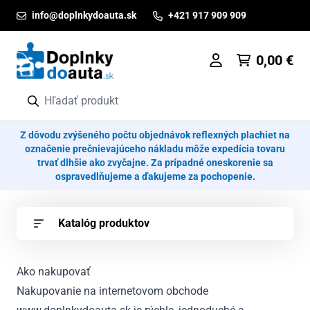
Prejsť na obsah
info@doplnkydoauta.sk
+421 917 909 909
0,00
€
Z dôvodu zvýšeného počtu objednávok reflexných plachiet na
označenie prečnievajúceho nákladu môže expedícia tovaru
trvať dlhšie ako zvyčajne. Za prípadné oneskorenie sa
ospravedlňujeme a ďakujeme za pochopenie.
Katalóg produktov
Ako nakupovať
Nakupovanie na internetovom obchode