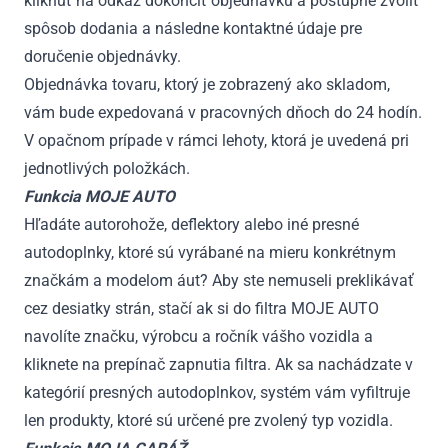
kliknúť na odkaz dokončiť objednávku a postupne zvoliť
spôsob dodania a následne kontaktné údaje pre
doručenie objednávky.
Objednávka tovaru, ktorý je zobrazený ako skladom,
vám bude expedovaná v pracovných dňoch do 24 hodín.
V opačnom prípade v rámci lehoty, ktorá je uvedená pri
jednotlivých položkách.
Funkcia MOJE AUTO
Hľadáte autorohože, deflektory alebo iné presné
autodoplnky, ktoré sú vyrábané na mieru konkrétnym
značkám a modelom áut? Aby ste nemuseli preklikávať
cez desiatky strán, stačí ak si do filtra MOJE AUTO
navolíte značku, výrobcu a ročník vášho vozidla a
kliknete na prepínač zapnutia filtra. Ak sa nachádzate v
kategórií presných autodoplnkov, systém vám vyfiltruje
len produkty, ktoré sú určené pre zvolený typ vozidla.