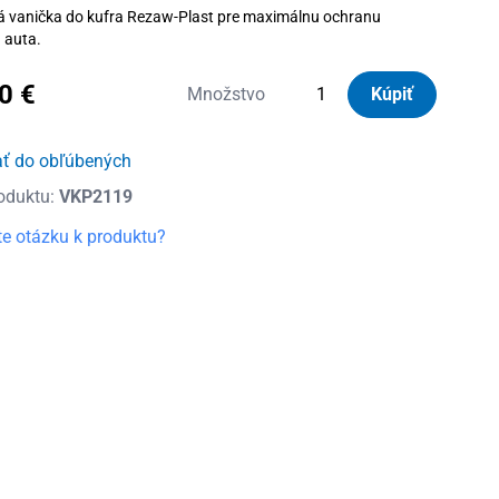
á vanička do kufra Rezaw-Plast pre maximálnu ochranu
u auta.
50
€
množstvo
Množstvo
Kúpiť
Vanička
do
ať do obľúbených
kufra
oduktu:
VKP2119
plastová
Hyundai
e otázku k produktu?
ix20
spodná
poloha
2010
-
2018