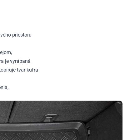
vého priestoru
lejom,
ra je vyrábaná
píruje tvar kufra
nia,