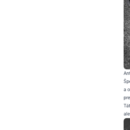
Ant
Šp
a 
pre
Tát
ale