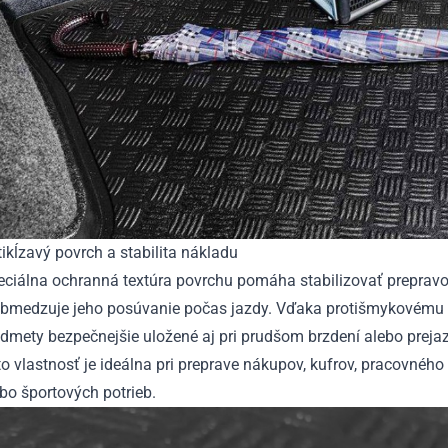
ikĺzavý povrch a stabilita nákladu
eciálna ochranná textúra povrchu pomáha stabilizovať preprav
obmedzuje jeho posúvanie počas jazdy. Vďaka protišmykovému 
dmety bezpečnejšie uložené aj pri prudšom brzdení alebo preja
o vlastnosť je ideálna pri preprave nákupov, kufrov, pracovnéh
bo športových potrieb.