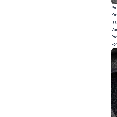
Pre
Ka
la
Van
Pre
ko