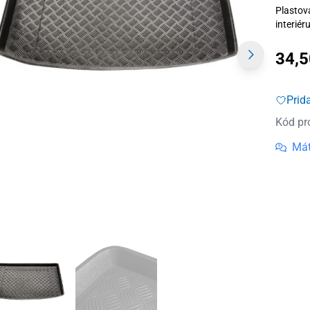
Plastov
interiér
34,
Prid
Kód pr
Mát