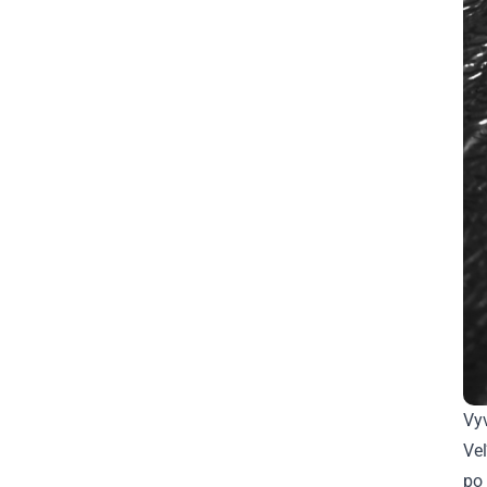
Vy
Veľ
po 