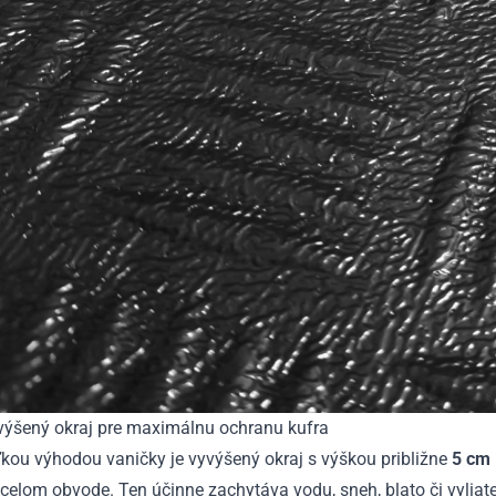
výšený okraj pre maximálnu ochranu kufra
kou výhodou vaničky je vyvýšený okraj s výškou približne
5 cm
celom obvode. Ten účinne zachytáva vodu, sneh, blato či vyliat