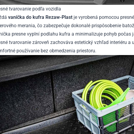
sné tvarovanie podľa vozidla
ždá
vanička do kufra Rezaw-Plast
je vyrobená pomocou presn
serového merania, čo zabezpečuje dokonalé prispôsobenie batož
ička presne vyplní podlahu kufra a minimalizuje pohyb počas j
sné tvarovanie zároveň zachováva estetický vzhľad interiéru a
mfortné používanie bez obmedzenia priestoru.