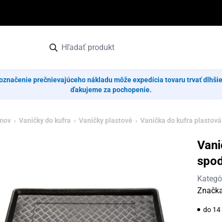
označenie prečnievajúceho nákladu môže expedícia tovaru trvať dlhši
ďakujeme za pochopenie.
mov
›
Vaničky do kufra
›
Vaničky plastové
› Vanička do kufra plastov
Vani
spod
Kategó
Značk
do 14