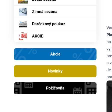
Zimná sezóna
Darčekový poukaz
Va
Pl
AKCIE
na
vy
Akcie
pre
a 
Je
Novinky
pr
Požičovňa