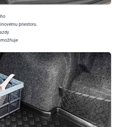
ého
inovému priestoru.
azdy.
 umožňuje