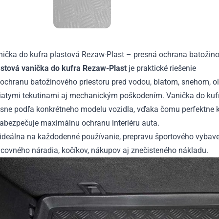
nička do kufra plastová Rezaw-Plast – presná ochrana batožino
astová vanička do kufra Rezaw-Plast
je praktické riešenie
 ochranu batožinového priestoru pred vodou, blatom, snehom, o
liatymi tekutinami aj mechanickým poškodením. Vanička do kuf
sne podľa konkrétneho modelu vozidla, vďaka čomu perfektne ko
zabezpečuje maximálnu ochranu interiéru auta.
 ideálna na každodenné používanie, prepravu športového vybave
acovného náradia, kočíkov, nákupov aj znečisteného nákladu.