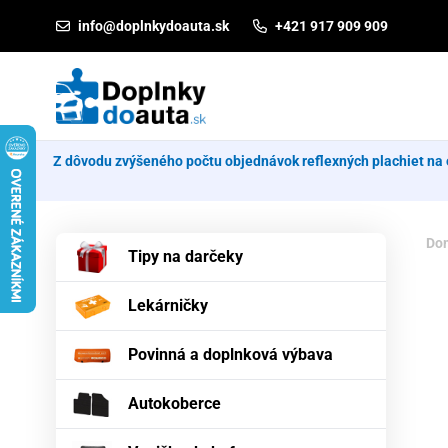
Prejsť na obsah
info@doplnkydoauta.sk
+421 917 909 909
Z dôvodu zvýšeného počtu objednávok reflexných plachiet na 
Do
Tipy na darčeky
Lekárničky
Povinná a doplnková výbava
Autokoberce