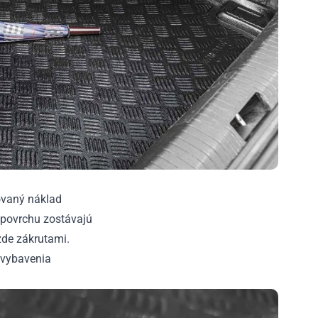
ovaný náklad
povrchu zostávajú
zde zákrutami.
o vybavenia