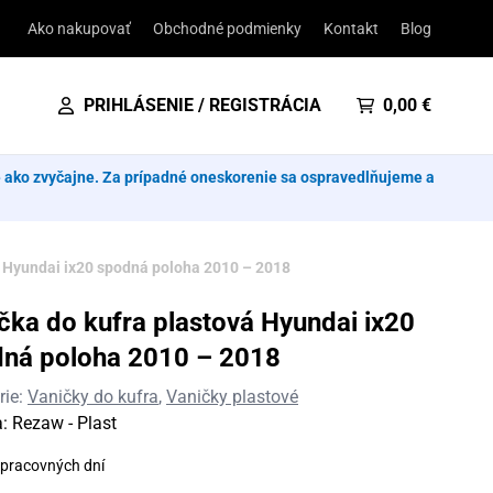
Ako nakupovať
Obchodné podmienky
Kontakt
Blog
PRIHLÁSENIE / REGISTRÁCIA
0,00
€
e ako zvyčajne. Za prípadné oneskorenie sa ospravedlňujeme a
á Hyundai ix20 spodná poloha 2010 – 2018
čka do kufra plastová Hyundai ix20
ná poloha 2010 – 2018
rie:
Vaničky do kufra
,
Vaničky plastové
a:
Rezaw - Plast
 pracovných dní