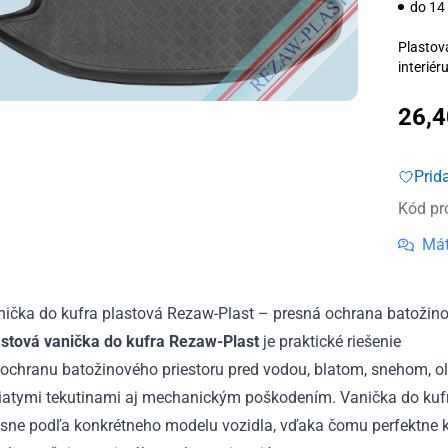
do 14
Plastov
interiér
26,
Prid
Kód pr
Mát
nička do kufra plastová Rezaw-Plast – presná ochrana batožino
astová vanička do kufra Rezaw-Plast
je praktické riešenie
 ochranu batožinového priestoru pred vodou, blatom, snehom, o
liatymi tekutinami aj mechanickým poškodením. Vanička do kuf
sne podľa konkrétneho modelu vozidla, vďaka čomu perfektne ko