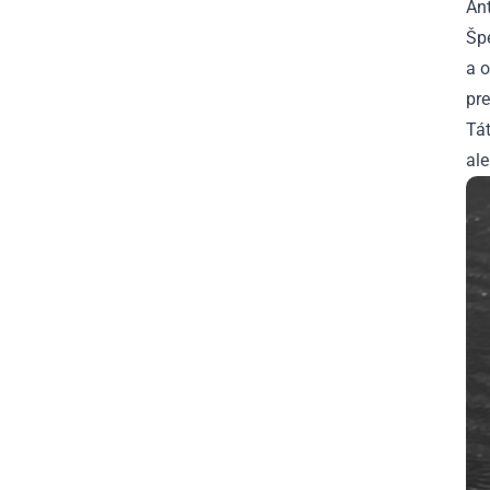
Ant
Šp
a 
pre
Tát
ale