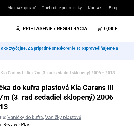
Ako nakupovať
Obchodné podmienky
Kontakt
Blog
PRIHLÁSENIE / REGISTRÁCIA
0,00
€
e ako zvyčajne. Za prípadné oneskorenie sa ospravedlňujeme a
Kia Carens III 5m, 7m (3. rad sedadiel sklopený) 2006 – 2013
čka do kufra plastová Kia Carens III
7m (3. rad sedadiel sklopený) 2006
013
rie:
Vaničky do kufra
,
Vaničky plastové
a:
Rezaw - Plast