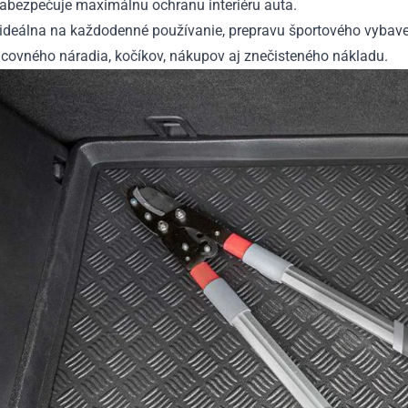
zabezpečuje maximálnu ochranu interiéru auta.
 ideálna na každodenné používanie, prepravu športového vybave
acovného náradia, kočíkov, nákupov aj znečisteného nákladu.