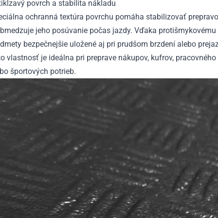
ikĺzavý povrch a stabilita nákladu
eciálna ochranná textúra povrchu pomáha stabilizovať preprav
obmedzuje jeho posúvanie počas jazdy. Vďaka protišmykovému 
dmety bezpečnejšie uložené aj pri prudšom brzdení alebo preja
o vlastnosť je ideálna pri preprave nákupov, kufrov, pracovnéh
bo športových potrieb.