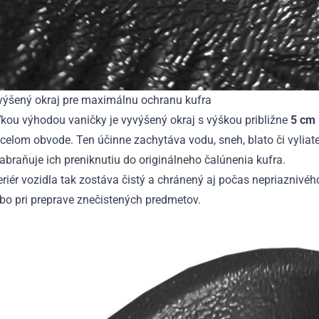
výšený okraj pre maximálnu ochranu kufra
kou výhodou vaničky je vyvýšený okraj s výškou približne
5 cm
celom obvode. Ten účinne zachytáva vodu, sneh, blato či vyliat
abraňuje ich preniknutiu do originálneho čalúnenia kufra.
eriér vozidla tak zostáva čistý a chránený aj počas nepriaznivé
bo pri preprave znečistených predmetov.