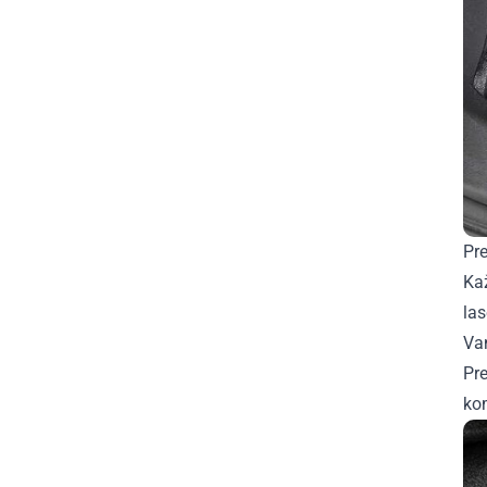
Pre
Ka
la
Van
Pre
ko