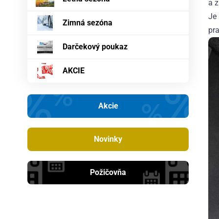
a 
Je
Zimná sezóna
pr
Darčekový poukaz
AKCIE
Akcie
Novinky
Požičovňa