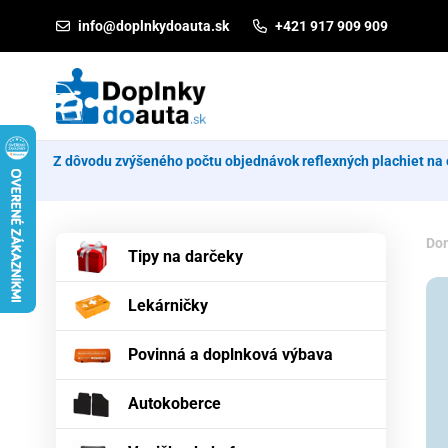
Prejsť na obsah
info@doplnkydoauta.sk
+421 917 909 909
Z dôvodu zvýšeného počtu objednávok reflexných plachiet na 
Do
Tipy na darčeky
Lekárničky
Povinná a doplnková výbava
Autokoberce