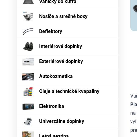
Vaničky do kufra
Nosiče a strešné boxy
Deflektory
Interiérové doplnky
Exteriérové doplnky
Autokozmetika
Oleje a technické kvapaliny
Va
Pl
Elektronika
na
Univerzálne doplnky
vy
pre
Letná sezóna