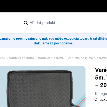
označenie prečnievajúceho nákladu môže expedícia tovaru trvať dlhši
ďakujeme za pochopenie.
mov
›
Vaničky do kufra
›
Vaničky plastové
› Vanička do kufra plastová 
Vani
5m, 
– 2
Kategó
Značk