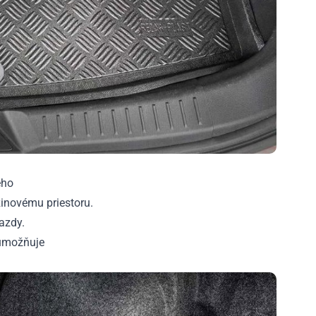
ého
inovému priestoru.
azdy.
 umožňuje