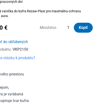
 pracovných dní
á vanička do kufra Rezaw-Plast pre maximálnu ochranu
u auta.
40
€
množstvo
Množstvo
Kúpiť
Vanička
do
ať do obľúbených
kufra
oduktu:
VKP2150
plastová
Kia
e otázku k produktu?
Carens
III
5m,
vého priestoru
7m
(3.
lejom,
rad
ra je vyrábaná
sedadiel
píruje tvar kufra
sklopený)