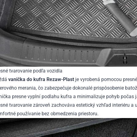
sné tvarovanie podľa vozidla
ždá
vanička do kufra Rezaw-Plast
je vyrobená pomocou presn
serového merania, čo zabezpečuje dokonalé prispôsobenie batož
ička presne vyplní podlahu kufra a minimalizuje pohyb počas j
sné tvarovanie zároveň zachováva estetický vzhľad interiéru a
mfortné používanie bez obmedzenia priestoru.