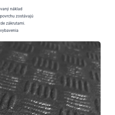
ovaný náklad
povrchu zostávajú
zde zákrutami.
o vybavenia