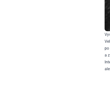
Vy
Veľ
po 
a z
Int
ale