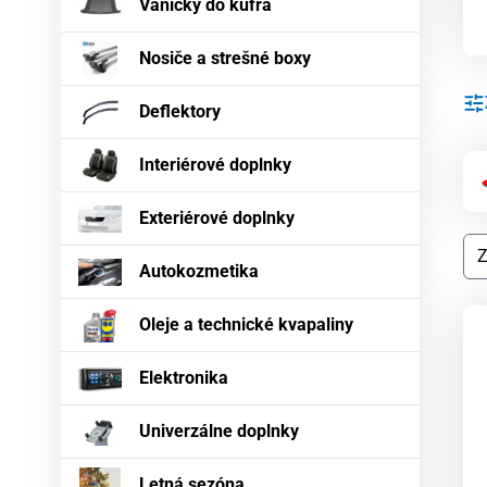
Vaničky do kufra
Nosiče a strešné boxy
Deflektory
Interiérové doplnky
Exteriérové doplnky
Autokozmetika
Oleje a technické kvapaliny
Elektronika
Univerzálne doplnky
Letná sezóna