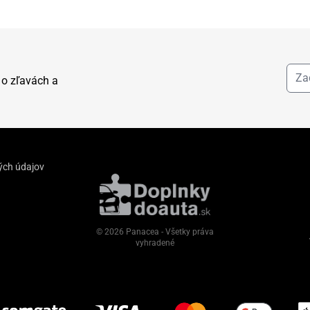
 o zľavách a
ých údajov
© 2026 Panacea - Všetky práva
vyhradené