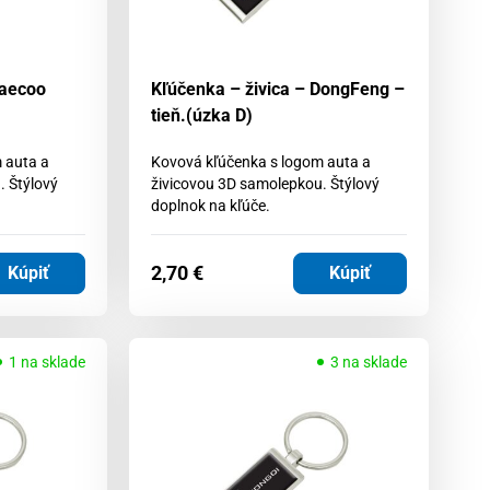
Jaecoo
Kľúčenka – živica – DongFeng –
tieň.(úzka D)
 auta a
Kovová kľúčenka s logom auta a
. Štýlový
živicovou 3D samolepkou. Štýlový
doplnok na kľúče.
2,70
€
Kúpiť
Kúpiť
1 na sklade
3 na sklade