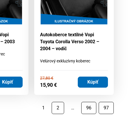
 Vopi
Autokoberce textilné Vopi
 – 2003
Toyota Corolla Verso 2002 –
2004 – vodič
rec
Velúrový exkluzívny koberec
27,80
€
Kúpiť
Kúpiť
15,90
€
1
2
…
96
97