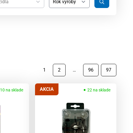
1
2
…
96
97
AKCIA
10 na sklade
22 na sklade