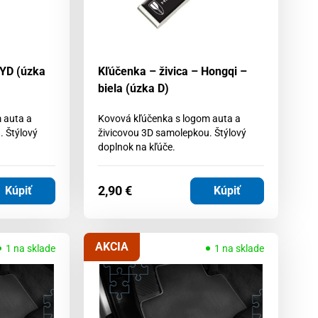
BYD (úzka
Kľúčenka – živica – Hongqi –
biela (úzka D)
 auta a
Kovová kľúčenka s logom auta a
. Štýlový
živicovou 3D samolepkou. Štýlový
doplnok na kľúče.
2,90
€
Kúpiť
Kúpiť
AKCIA
1 na sklade
1 na sklade