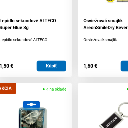
Lepidlo sekundové ALTECO
Osviežovač smajlík
Super Glue 3g
AreonSmileDry Beverl
Lepidlo sekundové ALTECO
Osviežovač smajlík
1,50
€
1,60
€
Kúpiť
AKCIA
4 na sklade