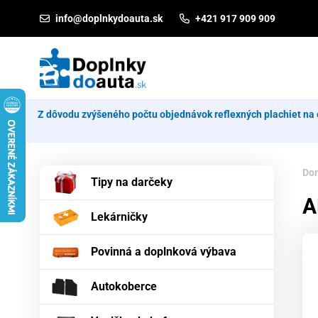
Prejsť na obsah
info@doplnkydoauta.sk
+421 917 909 909
Z dôvodu zvýšeného počtu objednávok reflexných plachiet na 
Do
Tipy na darčeky
A
Lekárničky
Povinná a doplnková výbava
Autokoberce