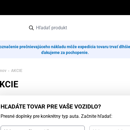
označenie prečnievajúceho nákladu môže expedícia tovaru trvať dlhši
ďakujeme za pochopenie.
mov
› AKCIE
KCIE
HĽADÁTE TOVAR PRE VAŠE VOZIDLO?
Presné doplnky pre konkrétny typ auta. Začnite hľadať: