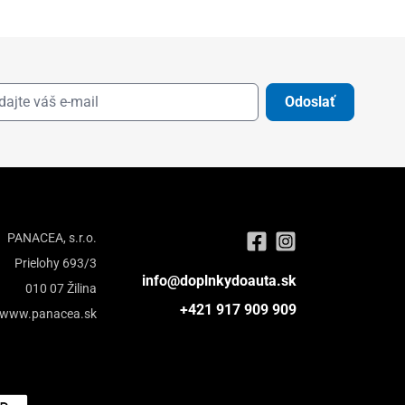
Odoslať
PANACEA, s.r.o.
Prielohy 693/3
info@doplnkydoauta.sk
010 07 Žilina
+421 917 909 909
www.panacea.sk