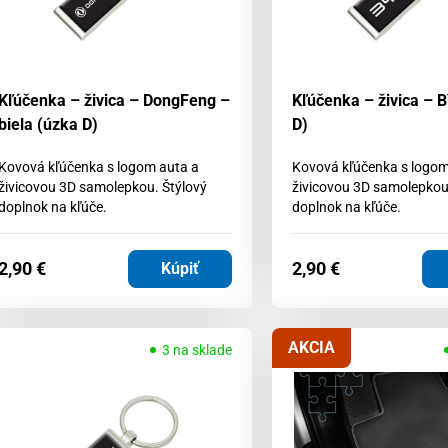
Kľúčenka – živica – DongFeng –
Kľúčenka – živica – 
biela (úzka D)
D)
Kovová kľúčenka s logom auta a
Kovová kľúčenka s logom
živicovou 3D samolepkou. Štýlový
živicovou 3D samolepkou
doplnok na kľúče.
doplnok na kľúče.
2,90
€
2,90
€
Kúpiť
AKCIA
3 na sklade