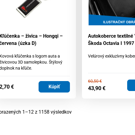
Kľúčenka – živica – Hongqi –
Autokoberce textilné
červena (úzka D)
Škoda Octavia I 1997
Kovová kľúčenka s logom auta a
Velúrový exkluzívny kobe
živicovou 3D samolepkou. Štýlový
doplnok na kľúče.
60,50
€
2,70
€
Kúpiť
43,90
€
Zoradené
brazených 1–12 z 1158 výsledkov
podľa
najnovších