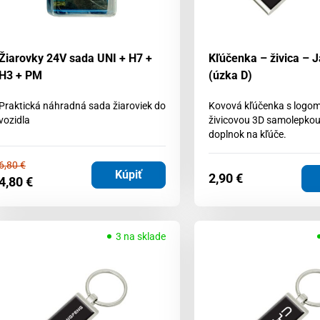
Žiarovky 24V sada UNI + H7 +
Kľúčenka – živica – 
H3 + PM
(úzka D)
Praktická náhradná sada žiaroviek do
Kovová kľúčenka s logom
vozidla
živicovou 3D samolepkou
doplnok na kľúče.
6,80
€
Kúpiť
2,90
€
4,80
€
3 na sklade