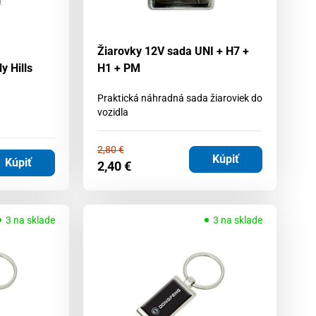
Žiarovky 12V sada UNI + H7 +
y Hills
H1 + PM
Praktická náhradná sada žiaroviek do
vozidla
2,80
€
Kúpiť
Kúpiť
2,40
€
3 na sklade
3 na sklade