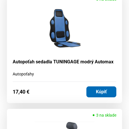
Autopoťah sedadla TUNINGAGE modrý Automax
Autopoťahy
17,40
€
Kúpiť
3 na sklade