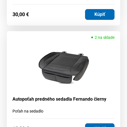
30,00
€
Kúpiť
2 na sklade
Autopoťah predného sedadla Fernando čierny
Poťah na sedadlo