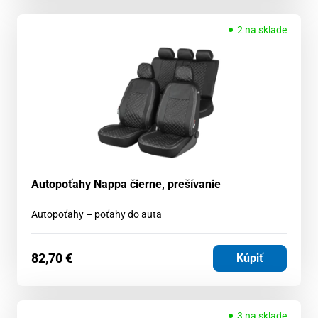
2 na sklade
Autopoťahy Nappa čierne, prešívanie
Autopoťahy – poťahy do auta
82,70
€
Kúpiť
3 na sklade