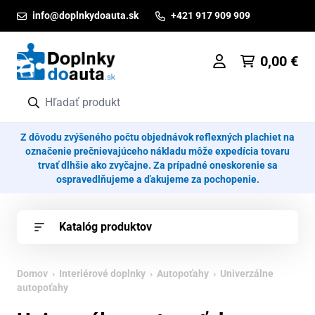
Prejsť na obsah
info@doplnkydoauta.sk
+421 917 909 909
0,00
€
Z dôvodu zvýšeného počtu objednávok reflexných plachiet na
označenie prečnievajúceho nákladu môže expedícia tovaru
trvať dlhšie ako zvyčajne. Za prípadné oneskorenie sa
ospravedlňujeme a ďakujeme za pochopenie.
Katalóg produktov
Domov
›
Interiérové doplnky
›
Autopoťahy
› Univerzálne
autopoťahy