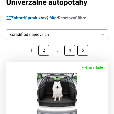
Univerzálne autopoťahy
Zobraziť produktový filter
Resetovať filtre
1
2
…
4
5
4 na sklade