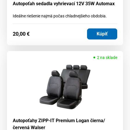
Autopoťah sedadla vyhrievací 12V 35W Automax
Ideálne riešenie najmä počas chladnejšieho obdobia.
20,00
€
Kúpiť
2 na sklade
Autopoťahy ZIPP-IT Premium Logan čierna/
červená Walser