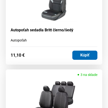
Autopoťah sedadla Britt čierno/šedý
Autopoťah
11,10
€
Kúpiť
3 na sklade