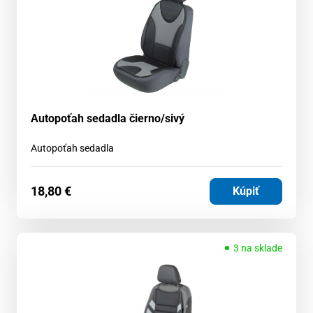
Autopoťah sedadla čierno/sivý
Autopoťah sedadla
18,80
€
Kúpiť
3 na sklade