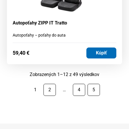
Autopoťahy ZIPP IT Tratto
Autopoťahy – poťahy do auta
59,40
€
Kúpiť
Zoradené
Zobrazených 1–12 z 49 výsledkov
podľa
najnovších
1
2
…
4
5