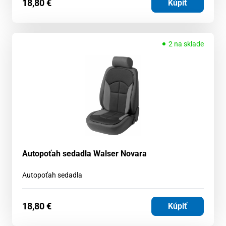
18,80
€
Kúpiť
2 na sklade
Autopoťah sedadla Walser Novara
Autopoťah sedadla
18,80
€
Kúpiť