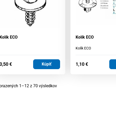
Kolík ECO
Kolík ECO
Kolík ECO
0,50
€
1,10
€
Kúpiť
Zoradené
brazených 1–12 z 70 výsledkov
podľa
najnovších