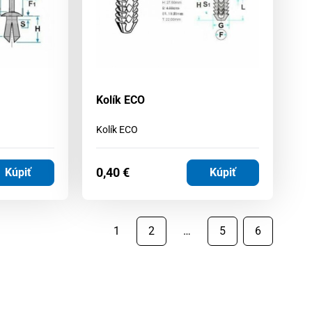
Kolík ECO
Kolík ECO
0,40
€
Kúpiť
Kúpiť
1
2
…
5
6