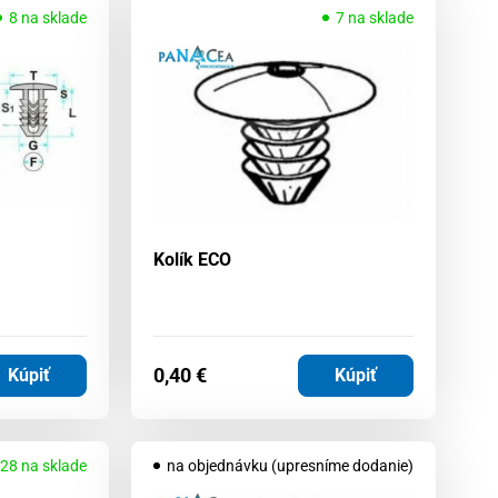
8 na sklade
7 na sklade
Kolík ECO
0,40
€
Kúpiť
Kúpiť
28 na sklade
na objednávku (upresníme dodanie)