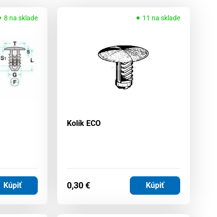
8 na sklade
11 na sklade
Kolík ECO
0,30
€
Kúpiť
Kúpiť