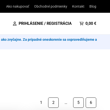
Ako nakupovať
Obchodné podmienky
Kontakt
Blog
PRIHLÁSENIE / REGISTRÁCIA
0,00
€
e ako zvyčajne. Za prípadné oneskorenie sa ospravedlňujeme a
1
2
…
5
6