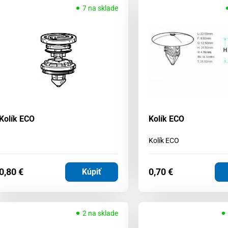
7 na sklade
Kolík ECO
Kolík ECO
Kolík ECO
0,80
€
0,70
€
Kúpiť
2 na sklade