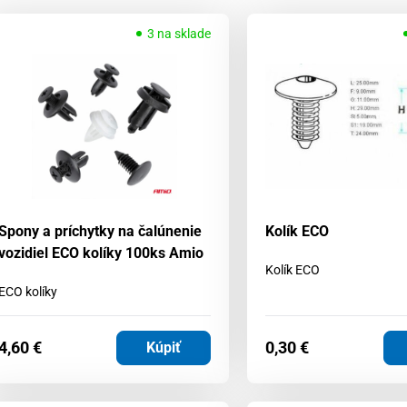
3 na sklade
Spony a príchytky na čalúnenie
Kolík ECO
vozidiel ECO kolíky 100ks Amio
Kolík ECO
ECO kolíky
4,60
€
0,30
€
Kúpiť