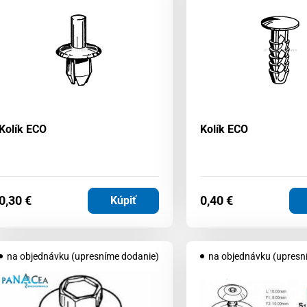
Kolík ECO
Kolík ECO
0,30
€
0,40
€
Kúpiť
na objednávku (upresníme dodanie)
na objednávku (upresn