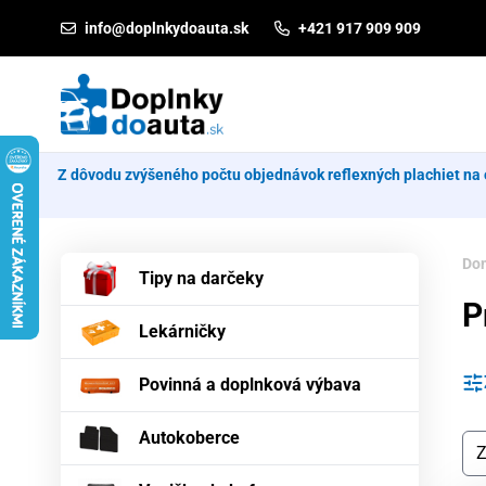
Prejsť na obsah
info@doplnkydoauta.sk
+421 917 909 909
Z dôvodu zvýšeného počtu objednávok reflexných plachiet na 
Do
Tipy na darčeky
P
Lekárničky
Povinná a doplnková výbava
Autokoberce