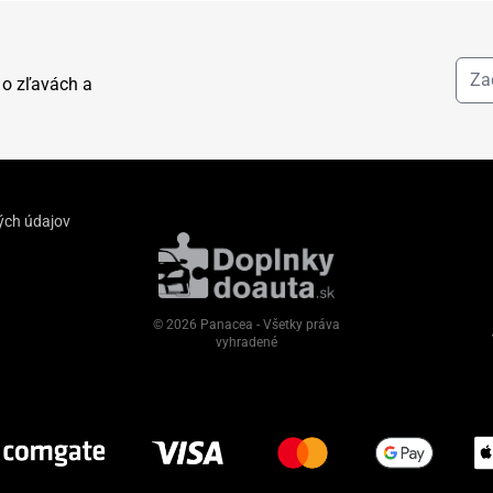
 o zľavách a
ých údajov
© 2026 Panacea - Všetky práva
vyhradené