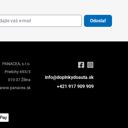
Odoslať
PANACEA, s.r.o.
Prielohy 693/3
info@doplnkydoauta.sk
010 07 Žilina
+421 917 909 909
www.panacea.sk