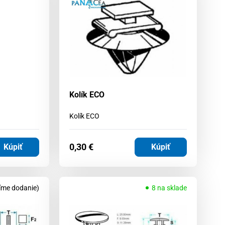
Kolík ECO
Kolík ECO
0,30
€
Kúpiť
Kúpiť
íme dodanie)
8 na sklade