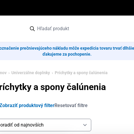
označenie prečnievajúceho nákladu môže expedícia tovaru trvať dlhši
ďakujeme za pochopenie.
mov
›
Univerzálne doplnky
› Príchytky a spony čalúnenia
ríchytky a spony čalúnenia
Zobraziť produktový filter
Resetovať filtre