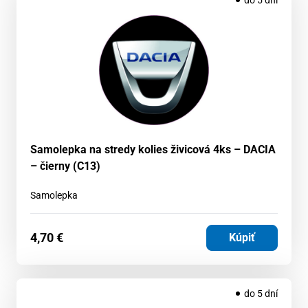
Samolepka na stredy kolies živicová 4ks – DACIA
– čierny (C13)
Samolepka
4,70
€
Kúpiť
do 5 dní