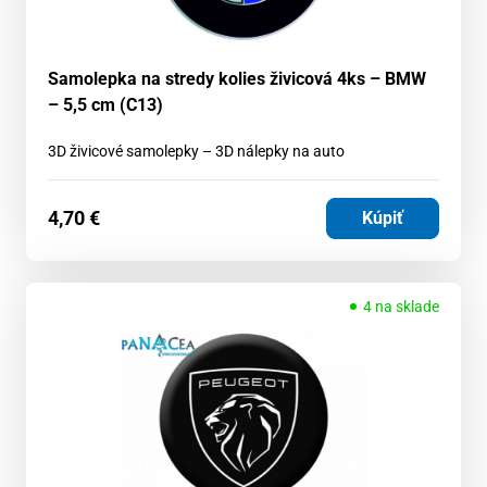
Samolepka na stredy kolies živicová 4ks – BMW
– 5,5 cm (C13)
3D živicové samolepky – 3D nálepky na auto
4,70
€
Kúpiť
4 na sklade