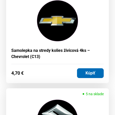
Samolepka na stredy kolies živicová 4ks –
Chevrolet (C13)
4,70
€
Kúpiť
5 na sklade