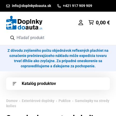
Prejsť na obsah
info@doplnkydoauta.sk
+421 917 909 909
0,00
€
Z dôvodu zvýšeného počtu objednávok reflexných plachiet na
označenie prečnievajúceho nákladu môže expedícia tovaru
trvať dlhšie ako zvyčajne. Za prípadné oneskorenie sa
ospravedlňujeme a ďakujeme za pochopenie.
Katalóg produktov
Domov
›
Exteriérové doplnky
›
Puklice
› Samolepky na stredy
kolies