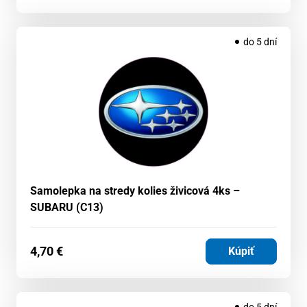
do 5 dní
Samolepka na stredy kolies živicová 4ks –
SUBARU (C13)
4,70
€
Kúpiť
do 5 dní