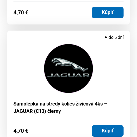
4,70
€
Kúpiť
do 5 dní
Samolepka na stredy kolies živicová 4ks –
JAGUAR (C13) čierny
4,70
€
Kúpiť