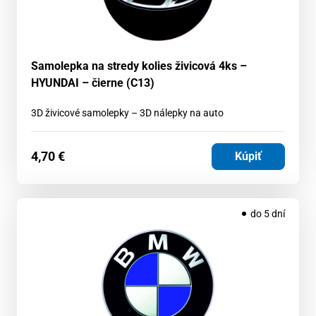
Samolepka na stredy kolies živicová 4ks –
HYUNDAI – čierne (C13)
3D živicové samolepky – 3D nálepky na auto
4,70
€
Kúpiť
do 5 dní