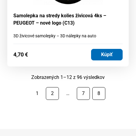
Samolepka na stredy kolies živicová 4ks –
PEUGEOT – nové logo (C13)
3D živicové samolepky – 3D nálepky na auto
4,70
€
Kúpiť
Zoradené
Zobrazených 1–12 z 96 výsledkov
podľa
najnovších
1
2
…
7
8