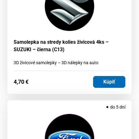
Samolepka na stredy kolies živicová 4ks –
SUZUKI – čierna (C13)
3D živicové samolepky – 3D nálepky na auto
4,70
€
Kúpiť
do 5 dní