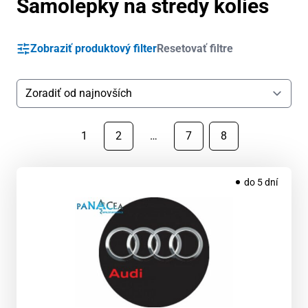
Samolepky na stredy kolies
Zobraziť produktový filter
Resetovať filtre
1
2
…
7
8
do 5 dní