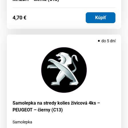
4,70
€
Kúpiť
do 5 dní
Samolepka na stredy kolies živicová 4ks –
PEUGEOT – čierny (C13)
Samolepka