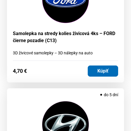
Samolepka na stredy kolies živicová 4ks – FORD
čierne pozadie (C13)
3D živicové samolepky – 3D nálepky na auto
4,70
€
Kúpiť
do 5 dní