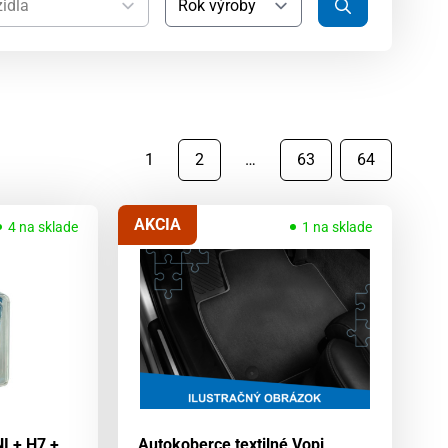
1
2
…
63
64
AKCIA
4 na sklade
1 na sklade
I + H7 +
Autokoberce textilné Vopi