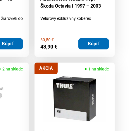
Škoda Octavia I 1997 – 2003
žiaroviek do
Velúrový exkluzívny koberec
60,50
€
Kúpiť
Kúpiť
43,90
€
AKCIA
2 na sklade
1 na sklade