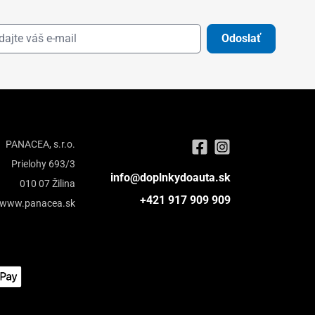
Odoslať
PANACEA, s.r.o.
Prielohy 693/3
info@doplnkydoauta.sk
010 07 Žilina
+421 917 909 909
www.panacea.sk