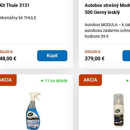
Kit Thule 3131
Autobox strešný Mo
500 čierny lesklý
Montážny kit THULE
Autobox MODULA – k z
autoboxu zadarmo ochra
hodnote 39 €
56,00
€
399,00
€
Kúpiť
48,00
€
379,00
€
AKCIA
AKCIA
11 na sklade