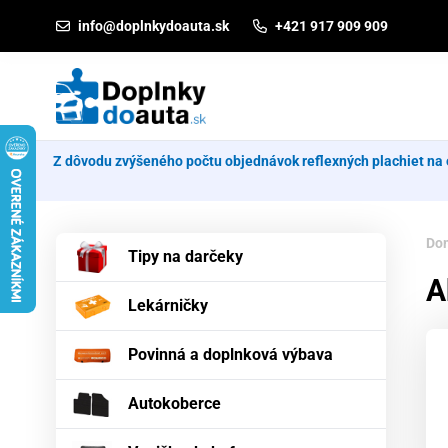
Prejsť na obsah
info@doplnkydoauta.sk
+421 917 909 909
Z dôvodu zvýšeného počtu objednávok reflexných plachiet na 
Do
Tipy na darčeky
A
Lekárničky
Povinná a doplnková výbava
Autokoberce