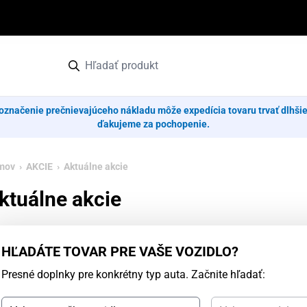
označenie prečnievajúceho nákladu môže expedícia tovaru trvať dlhši
ďakujeme za pochopenie.
mov
›
AKCIE
› Aktuálne akcie
ktuálne akcie
HĽADÁTE TOVAR PRE VAŠE VOZIDLO?
Presné doplnky pre konkrétny typ auta. Začnite hľadať: