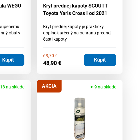
dula WEGO
Kryt prednej kapoty SCOUTT
Toyota Yaris Cross I od 2021
akúpenému
Kryt prednej kapoty je praktický
nný obal v
doplnok určený na ochranu prednej
časti kapoty
63,70
€
Kúpiť
Kúpiť
48,90
€
AKCIA
18 na sklade
9 na sklade