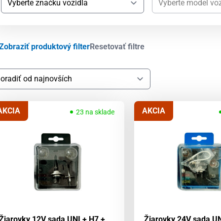
Zobraziť produktový filter
Resetovať filtre
AKCIA
AKCIA
23 na sklade
Žiarovky 12V sada UNI + H7 +
Žiarovky 24V sada UN