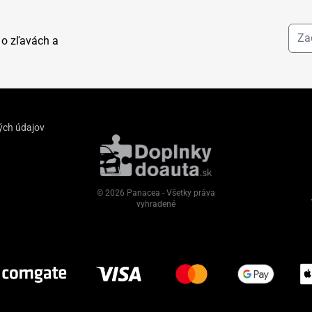
 o zľavách a
ých údajov
© 2026 Panacea - Všetky práva
vyhradené