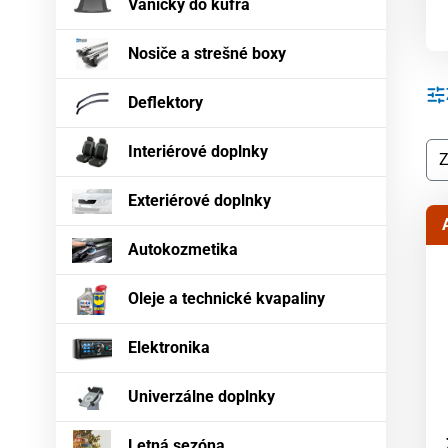
Vaničky do kufra
Nosiče a strešné boxy
Deflektory
Interiérové doplnky
Exteriérové doplnky
Autokozmetika
Oleje a technické kvapaliny
Elektronika
Univerzálne doplnky
Letná sezóna