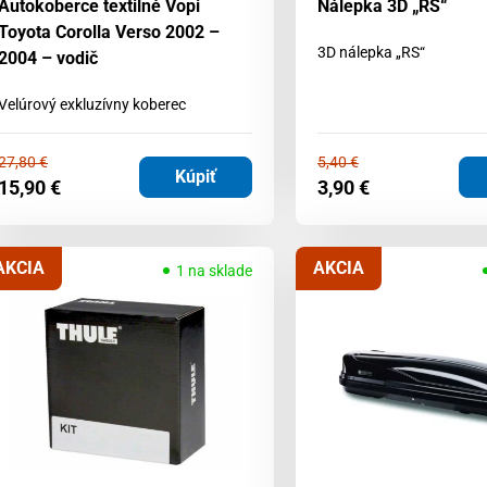
Autokoberce textilné Vopi
Nálepka 3D „RS“
Toyota Corolla Verso 2002 –
3D nálepka „RS“
2004 – vodič
Velúrový exkluzívny koberec
27,80
€
5,40
€
Kúpiť
15,90
€
3,90
€
AKCIA
AKCIA
1 na sklade