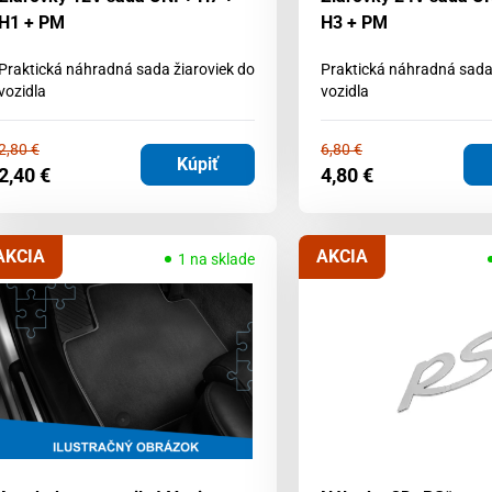
H1 + PM
H3 + PM
Praktická náhradná sada žiaroviek do
Praktická náhradná sada 
vozidla
vozidla
2,80
€
6,80
€
Kúpiť
2,40
€
4,80
€
AKCIA
AKCIA
1 na sklade