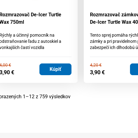
Rozmrazovač De-Icer Turtle
Rozmrazovač zámkov 
Wax 750ml
De-Icer Turtle Wax 4
Rýchly a účinný pomocník na
Tento sprej pomáha rýchl
odstraňovanie ľadu z autoskiel a
zámky a pri pravidelnom 
vonkajších častí vozidla
zabezpečí ich dlhodobú 
4,00
€
4,20
€
Kúpiť
3,90
€
3,90
€
Zoradené
brazených 1–12 z 759 výsledkov
podľa
najnovších