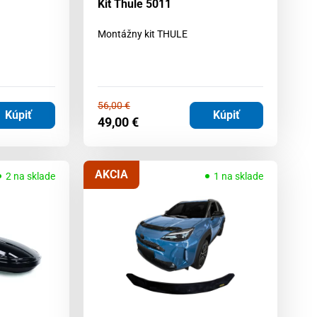
Kit Thule 5011
Montážny kit THULE
56,00
€
Kúpiť
Kúpiť
49,00
€
AKCIA
2 na sklade
1 na sklade