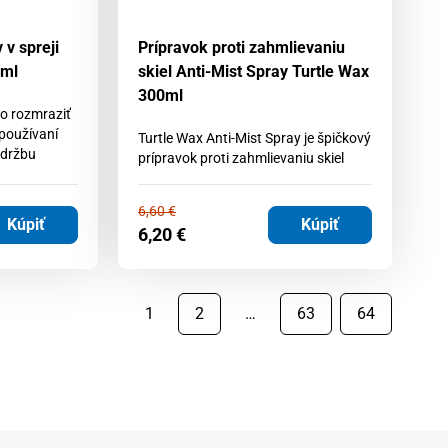
v spreji
Prípravok proti zahmlievaniu
0ml
skiel Anti-Mist Spray Turtle Wax
300ml
o rozmraziť
používaní
Turtle Wax Anti-Mist Spray je špičkový
údržbu
prípravok proti zahmlievaniu skiel
6,60
€
Kúpiť
Kúpiť
6,20
€
1
2
…
63
64