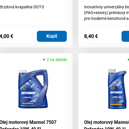
Brzdová kvapalina DOT-3
Inovatívny univerzálny bi
(PAO+estery) prémiový m
pre moderné benzínové a
4,00
€
8,40
€
Kúpiť
2 na sklade
Olej motorový Mannol 7507
Olej motorový Manno