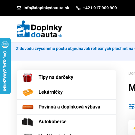
Prejsť na obsah
info@doplnkydoauta.sk
+421 917 909 909
Z dôvodu zvýšeného počtu objednávok reflexných plachiet na 
Do
Tipy na darčeky
M
Lekárničky
Povinná a doplnková výbava
Autokoberce