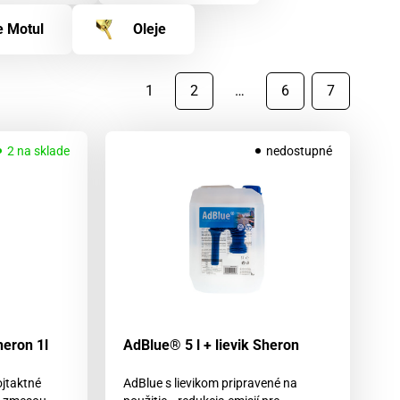
e Motul
Oleje
1
2
…
6
7
2 na sklade
nedostupné
eron 1l
AdBlue® 5 l + lievik Sheron
ojtaktné
AdBlue s lievikom pripravené na