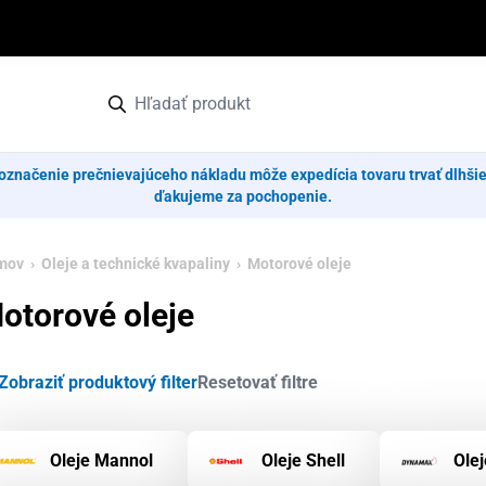
označenie prečnievajúceho nákladu môže expedícia tovaru trvať dlhši
ďakujeme za pochopenie.
mov
›
Oleje a technické kvapaliny
› Motorové oleje
otorové oleje
Zobraziť produktový filter
Resetovať filtre
Oleje Mannol
Oleje Shell
Ole