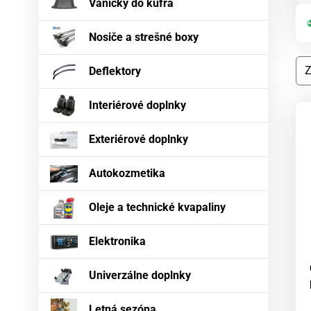
Vaničky do kufra
Nosiče a strešné boxy
Deflektory
Interiérové doplnky
Exteriérové doplnky
Autokozmetika
Oleje a technické kvapaliny
Elektronika
Univerzálne doplnky
Letná sezóna