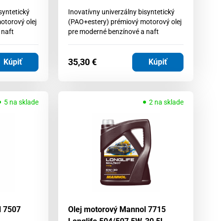
syntetický
Inovatívny univerzálny bisyntetický
otorový olej
(PAO+estery) prémiový motorový olej
 naft
pre moderné benzínové a naft
35,30
€
Kúpiť
Kúpiť
5 na sklade
2 na sklade
l 7507
Olej motorový Mannol 7715