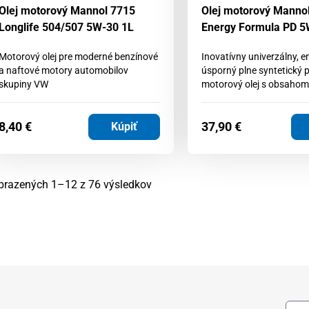
Olej motorový Mannol 7715
Olej motorový Manno
Longlife 504/507 5W-30 1L
Energy Formula PD 5
Motorový olej pre moderné benzínové
Inovatívny univerzálny, e
a naftové motory automobilov
úsporný plne syntetický 
skupiny VW
motorový olej s obsahom
8,40
€
37,90
€
Kúpiť
Zoradené
brazených 1–12 z 76 výsledkov
podľa
najnovších