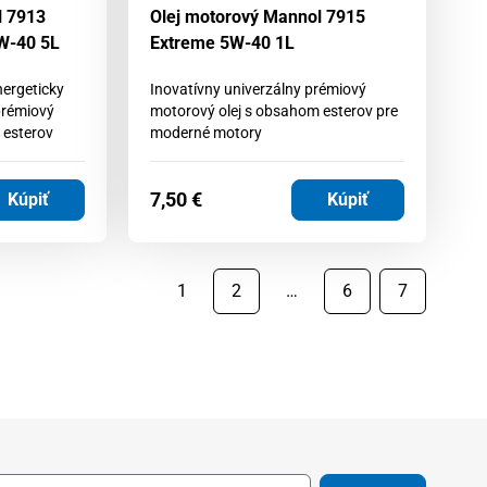
l 7913
Olej motorový Mannol 7915
W-40 5L
Extreme 5W-40 1L
nergeticky
Inovatívny univerzálny prémiový
prémiový
motorový olej s obsahom esterov pre
 esterov
moderné motory
7,50
€
Kúpiť
Kúpiť
1
2
…
6
7