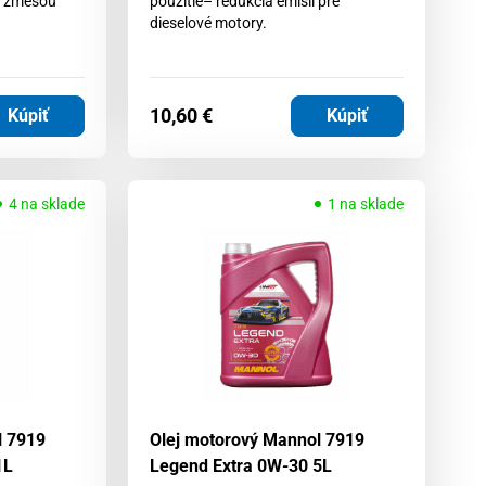
é zmesou
použitie– redukcia emisií pre
dieselové motory.
10,60
€
Kúpiť
Kúpiť
4 na sklade
1 na sklade
l 7919
Olej motorový Mannol 7919
1L
Legend Extra 0W-30 5L