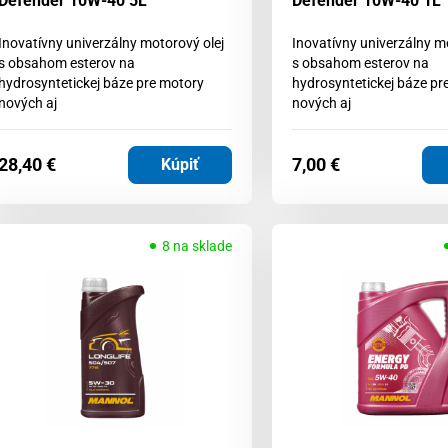
Defender 10W-40 5L
Defender 10W-40 1L
Inovatívny univerzálny motorový olej
Inovatívny univerzálny m
s obsahom esterov na
s obsahom esterov na
hydrosyntetickej báze pre motory
hydrosyntetickej báze pr
nových aj
nových aj
28,40
€
7,00
€
Kúpiť
8 na sklade