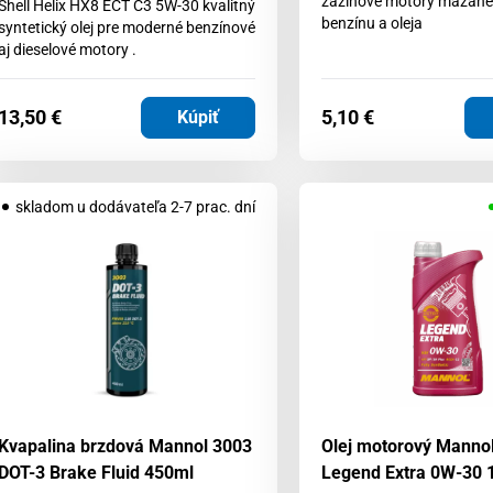
zážihové motory mazan
Shell Helix HX8 ECT C3 5W-30 kvalitný
benzínu a oleja
syntetický olej pre moderné benzínové
aj dieselové motory .
13,50
€
5,10
€
Kúpiť
skladom u dodávateľa 2-7 prac. dní
Kvapalina brzdová Mannol 3003
Olej motorový Manno
DOT-3 Brake Fluid 450ml
Legend Extra 0W-30 