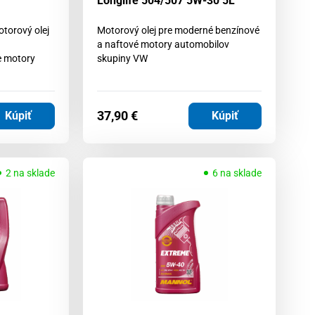
Longlife 504/507 5W-30 5L
otorový olej
Motorový olej pre moderné benzínové
a naftové motory automobilov
e motory
skupiny VW
37,90
€
Kúpiť
Kúpiť
2 na sklade
6 na sklade