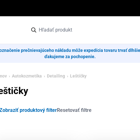
označenie prečnievajúceho nákladu môže expedícia tovaru trvať dlhši
ďakujeme za pochopenie.
mov
›
Autokozmetika
›
Detailing
› Leštičky
eštičky
Zobraziť produktový filter
Resetovať filtre