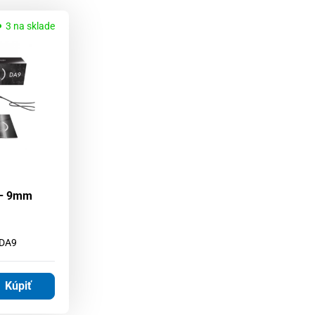
3 na sklade
 – 9mm
 DA9
Kúpiť