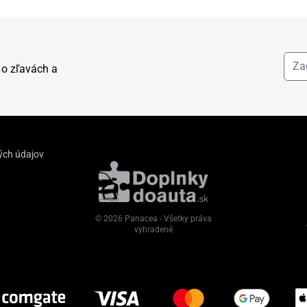
 o zľavách a
ých údajov
© 2026 Panacea - Všetky práva
vyhradené