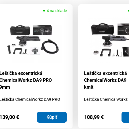
4 na sklade
Leštička excentrická
Leštička excentrická
ChemicalWorkz DA9 PRO –
ChemicalWorkz DA9
9mm
kmit
Leštička ChemicalWorkz DA9 PRO
Leštička ChemicalWorkz
139,00
€
108,99
€
Kúpiť