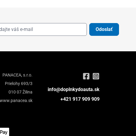
Odoslať
PANACEA, s.r.o.
Prielohy 693/3
info@doplnkydoauta.sk
010 07 Žilina
+421 917 909 909
www.panacea.sk