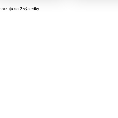
Zoradené
brazujú sa 2 výsledky
podľa
najnovších