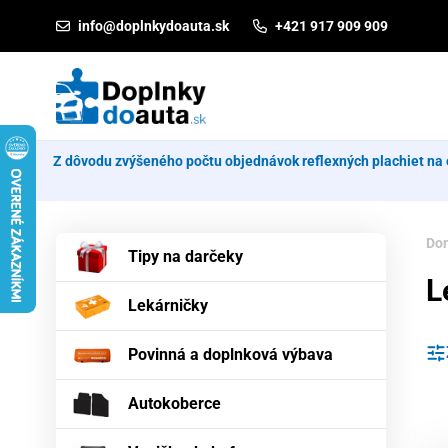
Prejsť na obsah
info@doplnkydoauta.sk
+421 917 909 909
Z dôvodu zvýšeného počtu objednávok reflexných plachiet na 
Do
Tipy na darčeky
L
Lekárničky
Povinná a doplnková výbava
Autokoberce