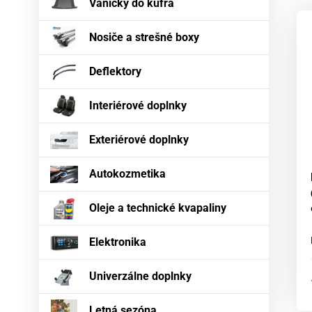
Vaničky do kufra
Nosiče a strešné boxy
Deflektory
Interiérové doplnky
Exteriérové doplnky
Autokozmetika
Oleje a technické kvapaliny
Elektronika
Univerzálne doplnky
Letná sezóna