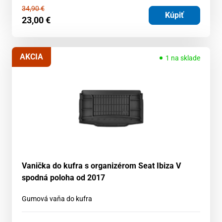
34,90
€
Kúpiť
23,00
€
AKCIA
1 na sklade
Vanička do kufra s organizérom Seat Ibiza V
spodná poloha od 2017
Gumová vaňa do kufra