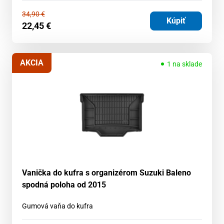
34,90
€
Kúpiť
22,45
€
AKCIA
1 na sklade
Vanička do kufra s organizérom Suzuki Baleno
spodná poloha od 2015
Gumová vaňa do kufra