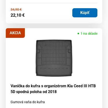
34,90
€
Kúpiť
22,10
€
AKCIA
1 na sklade
Vanička do kufra s organizérom Kia Ceed III HTB
5D spodná poloha od 2018
Gumová vaňa do kufra