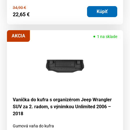
34,90
€
Kúpiť
22,65
€
AKCIA
1 na sklade
Vanička do kufra s organizérom Jeep Wrangler
SUV za 2. radom, s výnimkou Unlimited 2006 –
2018
Gumová vaňa do kufra