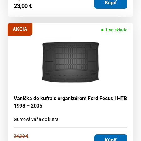
Kúpiť
23,00
€
AKCIA
1 na sklade
Vanička do kufra s organizérom Ford Focus I HTB
1998 – 2005
Gumová vaňa do kufra
34,90
€
Kúpiť