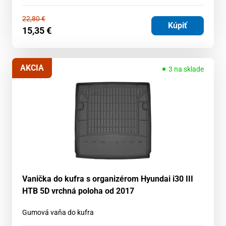
22,80
€
Kúpiť
15,35
€
AKCIA
3 na sklade
Vanička do kufra s organizérom Hyundai i30 III
HTB 5D vrchná poloha od 2017
Gumová vaňa do kufra