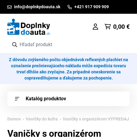
Prejsť na obsah
info@doplnkydoauta.sk
+421 917 909 909
0,00
€
Z dôvodu zvýšeného počtu objednávok reflexných plachiet na
označenie prečnievajúceho nákladu môže expedícia tovaru
trvať dlhšie ako zvyčajne. Za prípadné oneskorenie sa
ospravedlňujeme a ďakujeme za pochopenie.
Katalóg produktov
Domov
›
Vaničky do kufra
› Vaničky s organizérom VÝPREDAJ
Vaničky s organizérom