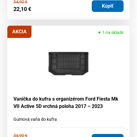
34,90
€
Kúpiť
22,10
€
AKCIA
1 na sklade
Vanička do kufra s organizérom Ford Fiesta Mk
VII Active 5D vrchná poloha 2017 – 2023
Gumová vaňa do kufra
34,90
€