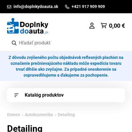
Prejsť na obsah
info@doplnkydoauta.sk
+421 917 909 909
0,00
€
Z dôvodu zvýšeného počtu objednávok reflexných plachiet na
označenie prečnievajúceho nákladu môže expedícia tovaru
trvať dlhšie ako zvyčajne. Za prípadné oneskorenie sa
ospravedlňujeme a ďakujeme za pochopenie.
Katalóg produktov
Domov
›
Autokozmetika
› Detailing
Detailing