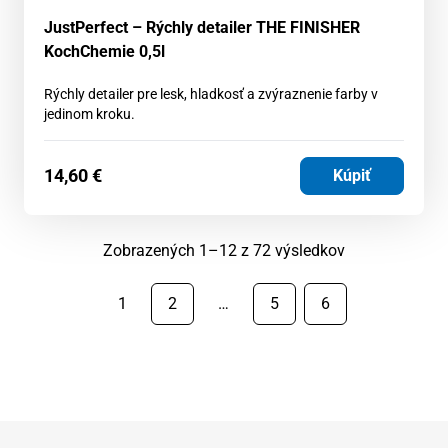
JustPerfect – Rýchly detailer THE FINISHER
KochChemie 0,5l
Rýchly detailer pre lesk, hladkosť a zvýraznenie farby v
jedinom kroku.
14,60
€
Kúpiť
Zoradené
Zobrazených 1–12 z 72 výsledkov
podľa
najnovších
1
2
…
5
6