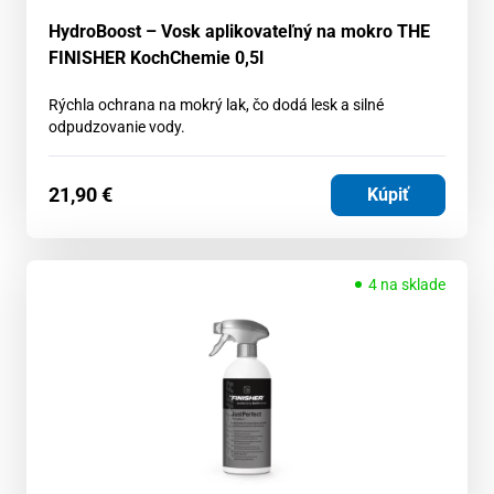
HydroBoost – Vosk aplikovateľný na mokro THE
FINISHER KochChemie 0,5l
Rýchla ochrana na mokrý lak, čo dodá lesk a silné
odpudzovanie vody.
21,90
€
Kúpiť
4 na sklade