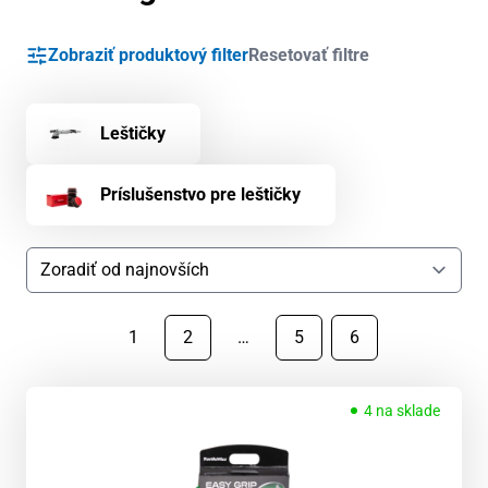
Zobraziť produktový filter
Resetovať filtre
Leštičky
Príslušenstvo pre leštičky
1
2
…
5
6
4 na sklade