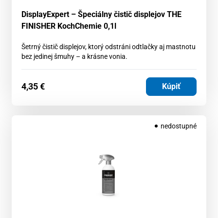
DisplayExpert – Špeciálny čistič displejov THE
FINISHER KochChemie 0,1l
Šetrný čistič displejov, ktorý odstráni odtlačky aj mastnotu
bez jedinej šmuhy – a krásne vonia.
4,35
€
Kúpiť
nedostupné