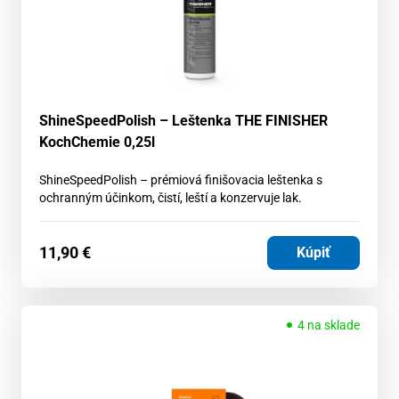
ShineSpeedPolish – Leštenka THE FINISHER
KochChemie 0,25l
ShineSpeedPolish – prémiová finišovacia leštenka s
ochranným účinkom, čistí, leští a konzervuje lak.
11,90
€
Kúpiť
4 na sklade