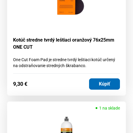
Kotúč stredne tvrdý leštiaci oranžový 76x25mm
ONE CUT
One Cut Foam Pad je stredne tvrdý leštiaci kotúč určený
na odstraňovanie stredných škrabanco.
9,30
€
Kúpiť
1 na sklade