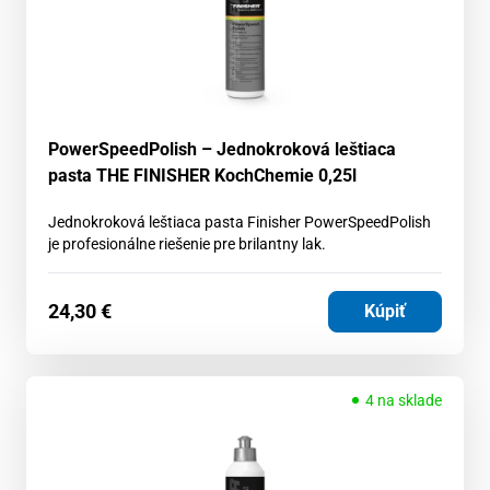
PowerSpeedPolish – Jednokroková leštiaca
pasta THE FINISHER KochChemie 0,25l
Jednokroková leštiaca pasta Finisher PowerSpeedPolish
je profesionálne riešenie pre brilantny lak.
24,30
€
Kúpiť
4 na sklade