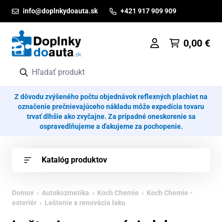
Prejsť na obsah
info@doplnkydoauta.sk
+421 917 909 909
0,00
€
Z dôvodu zvýšeného počtu objednávok reflexných plachiet na
označenie prečnievajúceho nákladu môže expedícia tovaru
trvať dlhšie ako zvyčajne. Za prípadné oneskorenie sa
ospravedlňujeme a ďakujeme za pochopenie.
Katalóg produktov
Domov
›
Autokozmetika
›
Koch Chemie
›
Koch Chemie -
exteriér
› Leštenie a renovácia laku