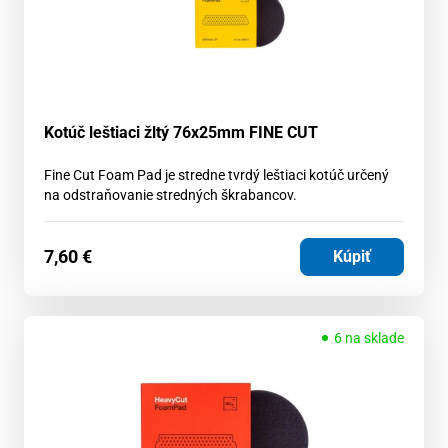
Kotúč leštiaci žltý 76x25mm FINE CUT
Fine Cut Foam Pad je stredne tvrdý leštiaci kotúč určený
na odstraňovanie stredných škrabancov.
7,60
€
Kúpiť
6 na sklade