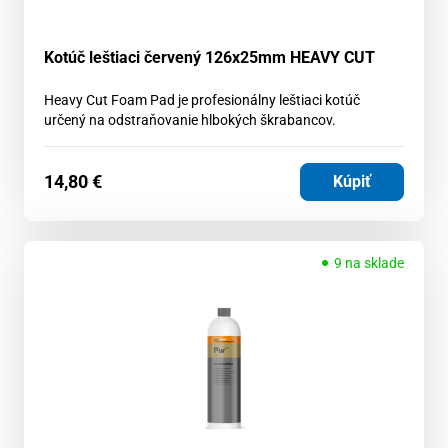
Kotúč leštiaci červený 126x25mm HEAVY CUT
Heavy Cut Foam Pad je profesionálny leštiaci kotúč
určený na odstraňovanie hlbokých škrabancov.
14,80
€
Kúpiť
9 na sklade