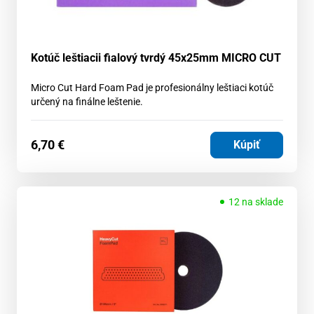
Kotúč leštiacii fialový tvrdý 45x25mm MICRO CUT
Micro Cut Hard Foam Pad je profesionálny leštiaci kotúč
určený na finálne leštenie.
6,70
€
Kúpiť
12 na sklade