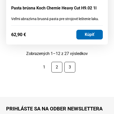
Pasta brúsna Koch Chemie Heavy Cut H9.02 1l
Veľmi abrazívna brusná pasta pre strojové leštenie laku.
62,90
€
Kúpiť
Zoradené
Zobrazených 1–12 z 27 výsledkov
podľa
najnovších
1
2
3
PRIHLÁSTE SA NA ODBER NEWSLETTERA