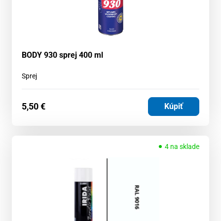
BODY 930 sprej 400 ml
Sprej
5,50
€
Kúpiť
4 na sklade