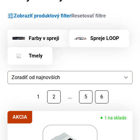
Zobraziť produktový filter
Resetovať filtre
Farby v spreji
Spreje LOOP
Tmely
1
2
…
5
6
AKCIA
1 na sklade