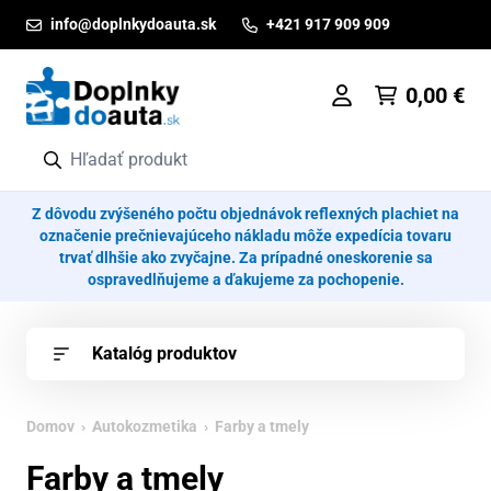
Prejsť na obsah
info@doplnkydoauta.sk
+421 917 909 909
0,00
€
Z dôvodu zvýšeného počtu objednávok reflexných plachiet na
označenie prečnievajúceho nákladu môže expedícia tovaru
trvať dlhšie ako zvyčajne. Za prípadné oneskorenie sa
ospravedlňujeme a ďakujeme za pochopenie.
Katalóg produktov
Domov
›
Autokozmetika
› Farby a tmely
Farby a tmely