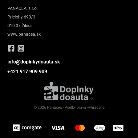
PANACEA, s.r.o.
Prielohy 693/3
010 07 Žilina
www.panacea.sk
info@doplnkydoauta.sk
+421 917 909 909
© 2026 Panacea - Všetky práva vyhradené