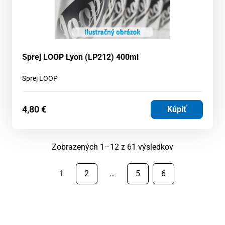
Sprej LOOP Lyon (LP212) 400ml
Sprej LOOP
4,80
€
Kúpiť
Zoradené
Zobrazených 1–12 z 61 výsledkov
podľa
najnovších
1
2
…
5
6