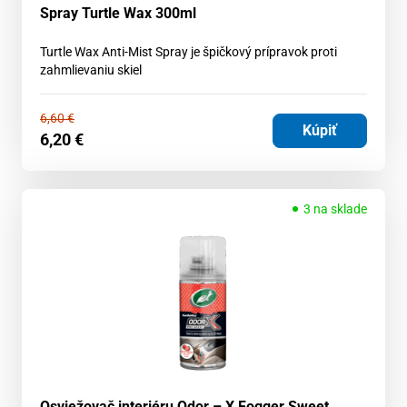
Spray Turtle Wax 300ml
Turtle Wax Anti-Mist Spray je špičkový prípravok proti
zahmlievaniu skiel
6,60
€
Kúpiť
6,20
€
3 na sklade
Osviežovač interiéru Odor – X Fogger Sweet