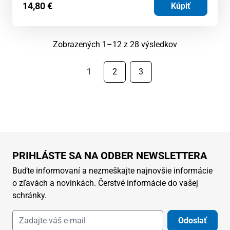
14,80
€
Kúpiť
Zoradené
Zobrazených 1–12 z 28 výsledkov
podľa
najnovších
1
2
3
PRIHLÁSTE SA NA ODBER NEWSLETTERA
Buďte informovaní a nezmeškajte najnovšie informácie
o zľavách a novinkách. Čerstvé informácie do vašej
schránky.
Odoslať