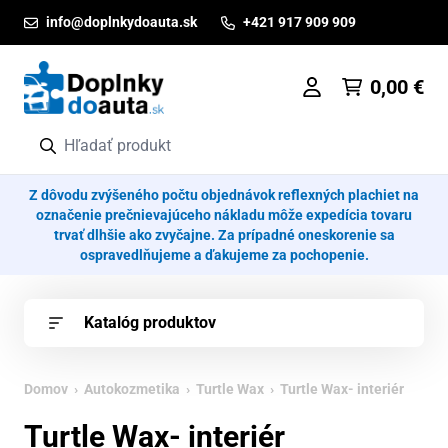
Prejsť na obsah
info@doplnkydoauta.sk
+421 917 909 909
0,00
€
Z dôvodu zvýšeného počtu objednávok reflexných plachiet na
označenie prečnievajúceho nákladu môže expedícia tovaru
trvať dlhšie ako zvyčajne. Za prípadné oneskorenie sa
ospravedlňujeme a ďakujeme za pochopenie.
Katalóg produktov
Domov
›
Autokozmetika
›
Turtle Wax
› Turtle Wax- interiér
Turtle Wax- interiér