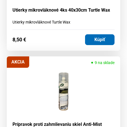
Utierky mikrovláknové 4ks 40x30cm Turtle Wax
Utierky mikrovláknové Turtle Wax
8,50
€
Kúpiť
AKCIA
9 na sklade
Prípravok proti zahmlievaniu skiel Anti-Mist