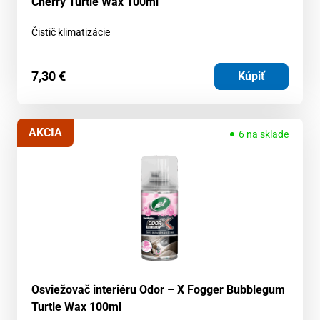
Cherry Turtle Wax 100ml
Čistič klimatizácie
7,30
€
Kúpiť
AKCIA
6 na sklade
Osviežovač interiéru Odor – X Fogger Bubblegum
Turtle Wax 100ml