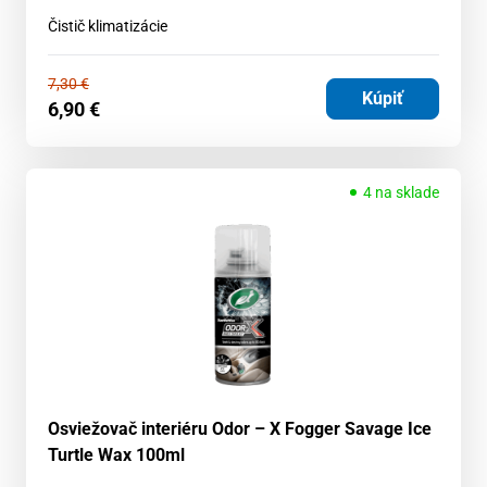
Čistič klimatizácie
7,30
€
Kúpiť
6,90
€
4 na sklade
Osviežovač interiéru Odor – X Fogger Savage Ice
Turtle Wax 100ml