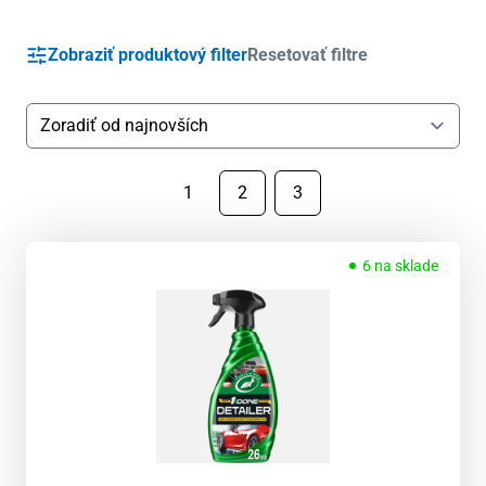
Zobraziť produktový filter
Resetovať filtre
1
2
3
6 na sklade