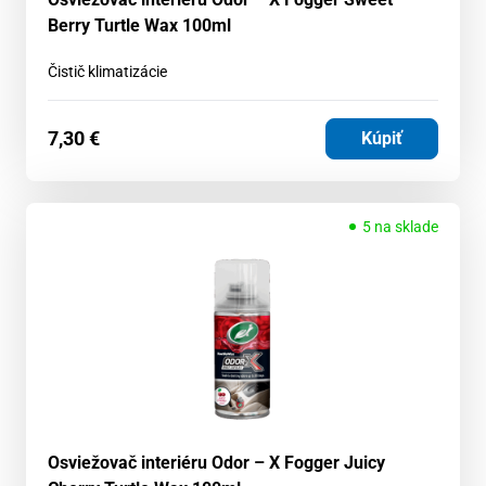
Berry Turtle Wax 100ml
Čistič klimatizácie
7,30
€
Kúpiť
5 na sklade
Osviežovač interiéru Odor – X Fogger Juicy