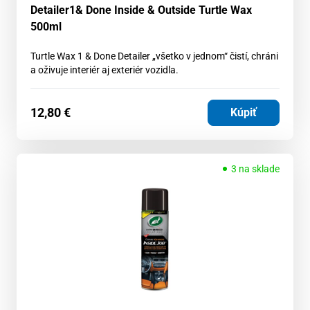
Detailer1& Done Inside & Outside Turtle Wax
500ml
Turtle Wax 1 & Done Detailer „všetko v jednom“ čistí, chráni
a oživuje interiér aj exteriér vozidla.
12,80
€
Kúpiť
3 na sklade