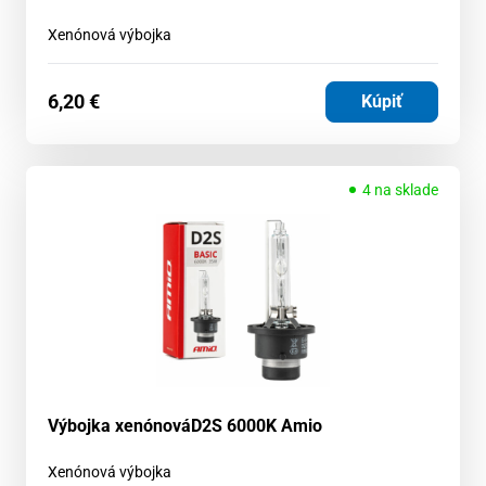
Xenónová výbojka
6,20
€
Kúpiť
4 na sklade
Výbojka xenónováD2S 6000K Amio
Xenónová výbojka