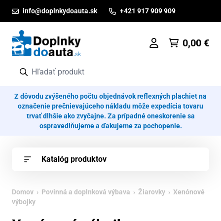
Prejsť na obsah
info@doplnkydoauta.sk
+421 917 909 909
0,00
€
Z dôvodu zvýšeného počtu objednávok reflexných plachiet na
označenie prečnievajúceho nákladu môže expedícia tovaru
trvať dlhšie ako zvyčajne. Za prípadné oneskorenie sa
ospravedlňujeme a ďakujeme za pochopenie.
Katalóg produktov
Domov
›
Povinná a doplnková výbava
›
Žiarovky
› Xenónové
výbojky