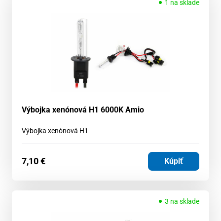
1 na sklade
Výbojka xenónová H1 6000K Amio
Výbojka xenónová H1
7,10
€
Kúpiť
3 na sklade