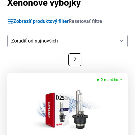
Xenónové výbojky
Zobraziť produktový filter
Resetovať filtre
1
2
2 na sklade