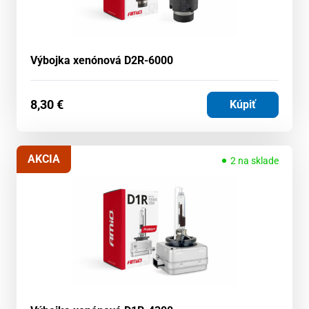
Výbojka xenónová D2R-6000
8,30
€
Kúpiť
AKCIA
2 na sklade