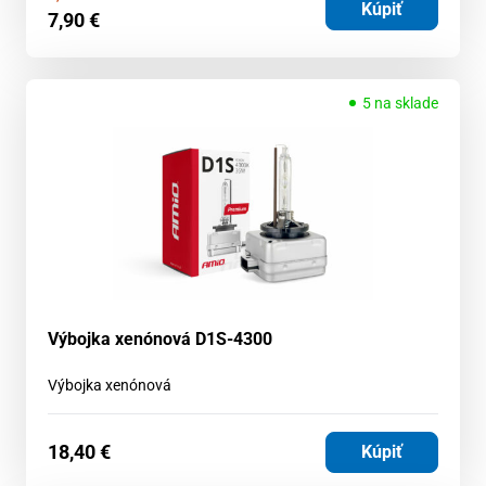
Kúpiť
7,90
€
5 na sklade
Výbojka xenónová D1S-4300
Výbojka xenónová
18,40
€
Kúpiť