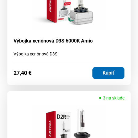
Výbojka xenónová D3S 6000K Amio
Výbojka xenónová D3S
27,40
€
Kúpiť
3 na sklade