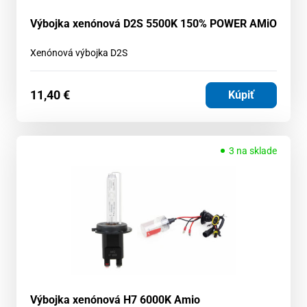
Výbojka xenónová D2S 5500K 150% POWER AMiO
Xenónová výbojka D2S
11,40
€
Kúpiť
3 na sklade
Výbojka xenónová H7 6000K Amio