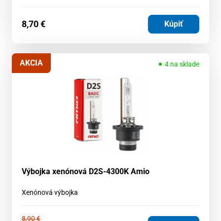
8,70
€
Kúpiť
AKCIA
4 na sklade
Výbojka xenónová D2S-4300K Amio
Xenónová výbojka
8,90
€