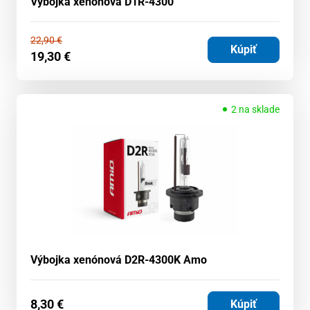
Výbojka xenónová D1R-4300
22,90
€
Kúpiť
19,30
€
2 na sklade
Výbojka xenónová D2R-4300K Amo
8,30
€
Kúpiť