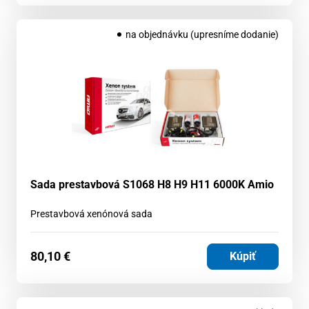
na objednávku (upresníme dodanie)
Sada prestavbová S1068 H8 H9 H11 6000K Amio
Prestavbová xenónová sada
80,10
€
Kúpiť