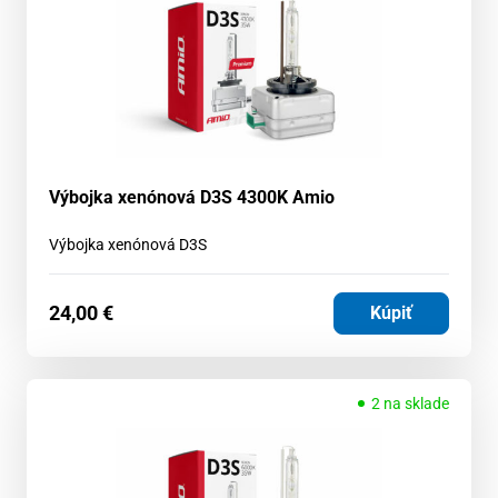
Výbojka xenónová D3S 4300K Amio
Výbojka xenónová D3S
24,00
€
Kúpiť
2 na sklade