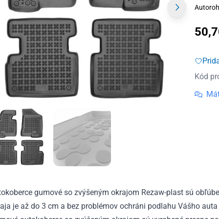
Autoroh
50,
Prid
Kód pr
Mát
tokoberce gumové so zvýšeným okrajom Rezaw-plast sú obľúben
aja je až do 3 cm a bez problémov ochráni podlahu Vášho auta 