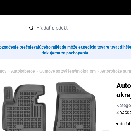
označenie prečnievajúceho nákladu môže expedícia tovaru trvať dlhši
ďakujeme za pochopenie.
mov
›
Autokoberce
›
Gumové so zvýšeným okrajom
› Autorohože gumo
Aut
okra
Kategó
Značk
do 14