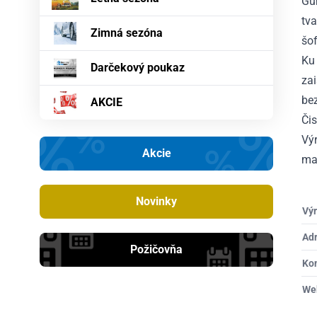
Gu
tva
Zimná sezóna
šof
Ku 
Darčekový poukaz
za
bez
AKCIE
Či
Výr
Akcie
maj
Novinky
Výr
Ad
Požičovňa
Ko
We