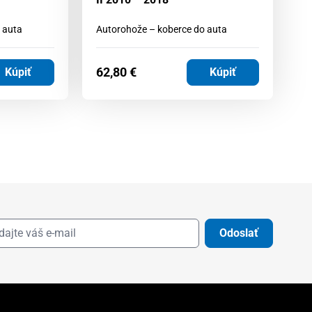
 auta
Autorohože – koberce do auta
Au
62,80
€
4
Kúpiť
Kúpiť
Odoslať