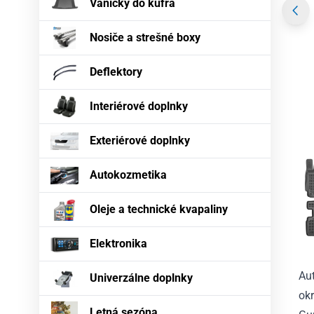
Vaničky do kufra
Nosiče a strešné boxy
Deflektory
Interiérové doplnky
Exteriérové doplnky
Autokozmetika
Oleje a technické kvapaliny
Elektronika
Au
Univerzálne doplnky
okr
Letná sezóna