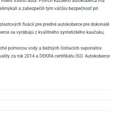
 mieru Vášho auta. Povrch každého autokoberca má
nešmýkali a zabezpečili tým väčšiu bezpečnosť pri
lastových fixácií pre predné autokoberce pre dokonalé
rce sa vyrábajú z kvalitného syntetického kaučuku,
ché pomocou vody a bežných čistiacich saponátov.
ality za rok 2014 a DEKRA certifikátu ISO. Autokoberce