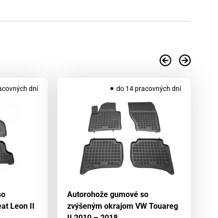
acovných dní
do 14 pracovných dní
so
Autorohože gumové so
A
at Leon II
zvýšeným okrajom VW Touareg
zv
II 2010 – 2018
2