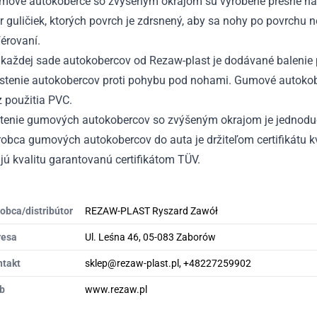
mové autokoberce so zvýšeným okrajom sú vyrobené presne na
r guličiek, ktorých povrch je zdrsnený, aby sa nohy po povrchu 
érovaní.
každej sade autokobercov od Rezaw-plast je dodávané balenie p
istenie autokobercov proti pohybu pod nohami. Gumové autokobe
 použitia PVC.
stenie gumových autokobercov so zvýšeným okrajom je jednodu
obca gumových autokobercov do auta je držiteľom certifikátu kv
ú kvalitu garantovanú certifikátom TÜV.
obca/distribútor
REZAW-PLAST Ryszard Zawół
resa
Ul. Leśna 46, 05-083 Zaborów
ntakt
sklep@rezaw-plast.pl, +48227259902
b
www.rezaw.pl