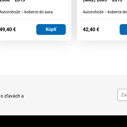
Autorohože – koberce do auta
Autorohože – koberce do
49,40
€
42,40
€
Kúpiť
 o zľavách a