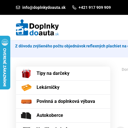
Prejsť na obsah
info@doplnkydoauta.sk
+421 917 909 909
Z dôvodu zvýšeného počtu objednávok reflexných plachiet na 
Do
Tipy na darčeky
Lekárničky
Povinná a doplnková výbava
Autokoberce