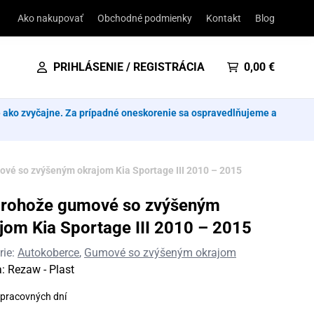
Ako nakupovať
Obchodné podmienky
Kontakt
Blog
PRIHLÁSENIE / REGISTRÁCIA
0,00
€
e ako zvyčajne. Za prípadné oneskorenie sa ospravedlňujeme a
vé so zvýšeným okrajom Kia Sportage III 2010 – 2015
orohože gumové so zvýšeným
jom Kia Sportage III 2010 – 2015
rie:
Autokoberce
,
Gumové so zvýšeným okrajom
a:
Rezaw - Plast
 pracovných dní