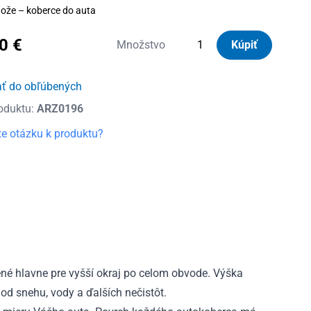
ože – koberce do auta
70
€
množstvo
Množstvo
Kúpiť
Autorohože
gumové
ať do obľúbených
so
oduktu:
ARZ0196
zvýšeným
okrajom
e otázku k produktu?
Kia
Sportage
III
2010
-
2015
é hlavne pre vyšší okraj po celom obvode. Výška
od snehu, vody a ďalších nečistôt.