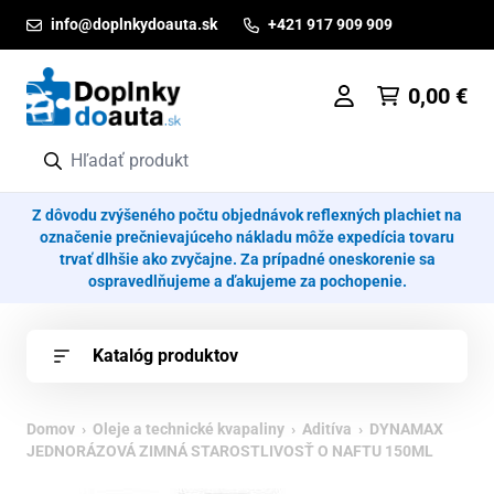
Prejsť na obsah
info@doplnkydoauta.sk
+421 917 909 909
0,00
€
Z dôvodu zvýšeného počtu objednávok reflexných plachiet na
označenie prečnievajúceho nákladu môže expedícia tovaru
trvať dlhšie ako zvyčajne. Za prípadné oneskorenie sa
ospravedlňujeme a ďakujeme za pochopenie.
Katalóg produktov
Domov
›
Oleje a technické kvapaliny
›
Aditíva
› DYNAMAX
JEDNORÁZOVÁ ZIMNÁ STAROSTLIVOSŤ O NAFTU 150ML