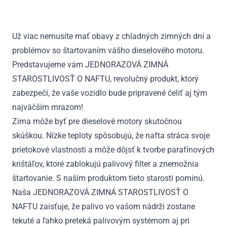
Už viac nemusíte mať obavy z chladných zimných dní a
problémov so štartovaním vášho dieselového motoru.
Predstavujeme vám JEDNORAZOVÁ ZIMNÁ
STAROSTLIVOSŤ O NAFTU, revolučný produkt, ktorý
zabezpečí, že vaše vozidlo bude pripravené čeliť aj tým
najväčším mrazom!
Zima môže byť pre dieselové motory skutočnou
skúškou. Nízke teploty spôsobujú, že nafta stráca svoje
prietokové vlastnosti a môže dôjsť k tvorbe parafínových
krištáľov, ktoré zablokujú palivový filter a znemožnia
štartovanie. S naším produktom tieto starosti pominú.
Naša JEDNORAZOVÁ ZIMNÁ STAROSTLIVOSŤ O
NAFTU zaisťuje, že palivo vo vašom nádrži zostane
tekuté a ľahko preteká palivovým systémom aj pri