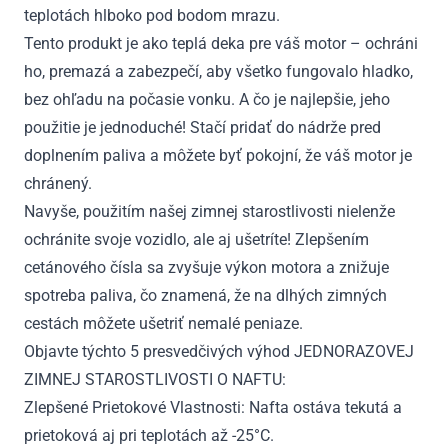
teplotách hlboko pod bodom mrazu.
Tento produkt je ako teplá deka pre váš motor – ochráni
ho, premazá a zabezpečí, aby všetko fungovalo hladko,
bez ohľadu na počasie vonku. A čo je najlepšie, jeho
použitie je jednoduché! Stačí pridať do nádrže pred
doplnením paliva a môžete byť pokojní, že váš motor je
chránený.
Navyše, použitím našej zimnej starostlivosti nielenže
ochránite svoje vozidlo, ale aj ušetríte! Zlepšením
cetánového čísla sa zvyšuje výkon motora a znižuje
spotreba paliva, čo znamená, že na dlhých zimných
cestách môžete ušetriť nemalé peniaze.
Objavte týchto 5 presvedčivých výhod JEDNORAZOVEJ
ZIMNEJ STAROSTLIVOSTI O NAFTU:
Zlepšené Prietokové Vlastnosti: Nafta ostáva tekutá a
prietoková aj pri teplotách až -25°C.