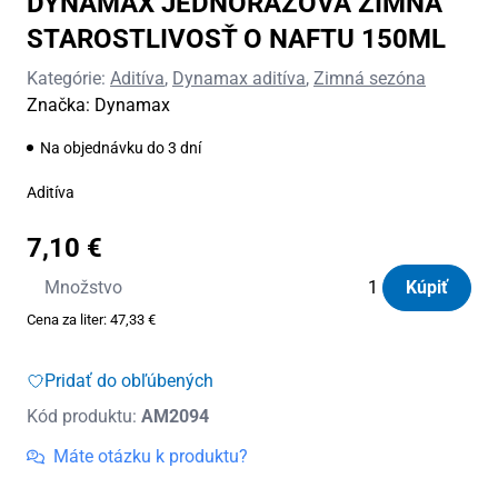
DYNAMAX JEDNORÁZOVÁ ZIMNÁ
STAROSTLIVOSŤ O NAFTU 150ML
Kategórie:
Aditíva
,
Dynamax aditíva
,
Zimná sezóna
Značka:
Dynamax
Na objednávku do 3 dní
Aditíva
7,10
€
množstvo
Množstvo
Kúpiť
DYNAMAX
Cena za liter:
47,33
€
JEDNORÁZOVÁ
ZIMNÁ
Pridať do obľúbených
STAROSTLIVOSŤ
Kód produktu:
AM2094
O
NAFTU
Máte otázku k produktu?
150ML