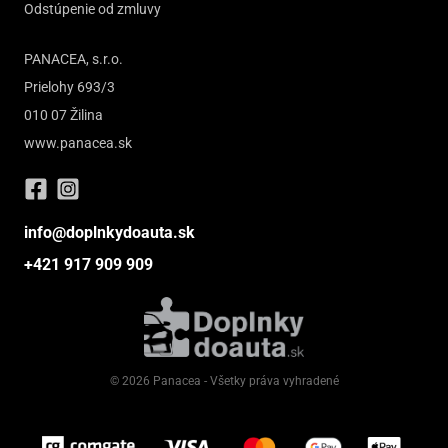
Odstúpenie od zmluvy
PANACEA, s.r.o.
Prielohy 693/3
010 07 Žilina
www.panacea.sk
info@doplnkydoauta.sk
+421 917 909 909
© 2026 Panacea - Všetky práva vyhradené