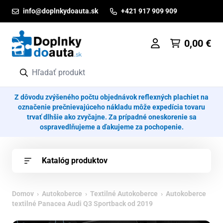
Prejsť na obsah
info@doplnkydoauta.sk
+421 917 909 909
0,00
€
Z dôvodu zvýšeného počtu objednávok reflexných plachiet na
označenie prečnievajúceho nákladu môže expedícia tovaru
trvať dlhšie ako zvyčajne. Za prípadné oneskorenie sa
ospravedlňujeme a ďakujeme za pochopenie.
Katalóg produktov
Domov
›
Autokoberce
›
Textilné Autokoberce
› Autokoberce
textilné Panacea Audi Q3 Sportback od 2019