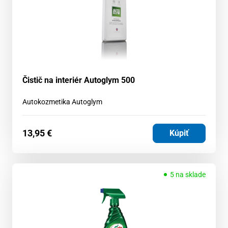
Čistič na interiér Autoglym 500
Autokozmetika Autoglym
13,95
€
Kúpiť
5 na sklade