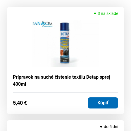
3 na sklade
Prípravok na suché čistenie textilu Detap sprej
400ml
5,40
€
Kúpiť
do 5 dní