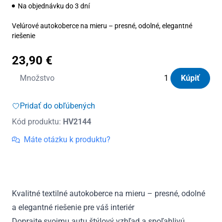
Na objednávku do 3 dní
Velúrové autokoberce na mieru – presné, odolné, elegantné
riešenie
23,90
€
množstvo
Množstvo
Kúpiť
Autokoberce
textilné
Pridať do obľúbených
Panacea
Kód produktu:
HV2144
Audi
Q3
Máte otázku k produktu?
Sportback
od
2019
Kvalitné textilné autokoberce na mieru – presné, odolné
a elegantné riešenie pre váš interiér
Doprajte svojmu autu štýlový vzhľad a spoľahlivú