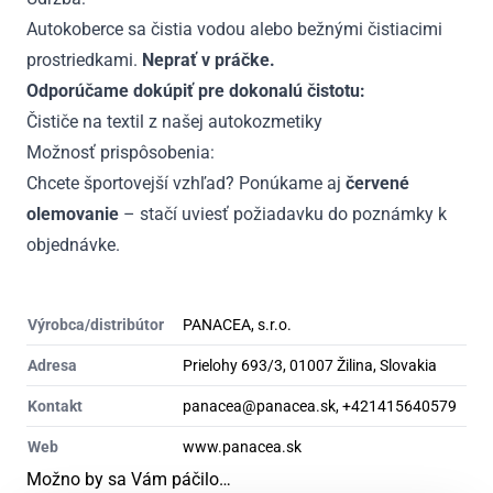
Autokoberce sa čistia vodou alebo bežnými čistiacimi
prostriedkami.
Neprať v práčke.
Odporúčame dokúpiť pre dokonalú čistotu:
Čističe na textil z našej autokozmetiky
Možnosť prispôsobenia:
Chcete športovejší vzhľad? Ponúkame aj
červené
olemovanie
– stačí uviesť požiadavku do poznámky k
objednávke.
Výrobca/distribútor
PANACEA, s.r.o.
Adresa
Prielohy 693/3, 01007 Žilina, Slovakia
Kontakt
panacea@panacea.sk, +421415640579
Web
www.panacea.sk
Možno by sa Vám páčilo…