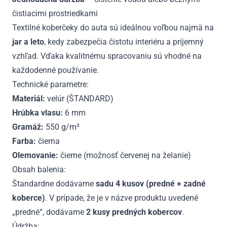
čistiacimi prostriedkami
Textilné koberčeky do auta sú ideálnou voľbou najmä na
jar a leto
, kedy zabezpečia čistotu interiéru a príjemný
vzhľad. Vďaka kvalitnému spracovaniu sú vhodné na
každodenné používanie.
Technické parametre:
Materiál:
velúr (ŠTANDARD)
Hrúbka vlasu:
6 mm
Gramáž:
550 g/m²
Farba:
čierna
Olemovanie:
čierne (možnosť červenej na želanie)
Obsah balenia:
Štandardne dodávame
sadu 4 kusov (predné + zadné
koberce)
. V prípade, že je v názve produktu uvedené
„predné“, dodávame
2 kusy predných kobercov
.
Údržba: