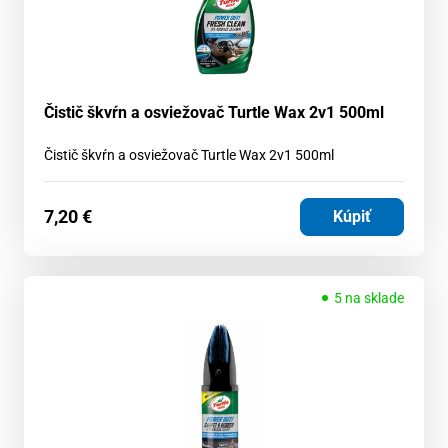
Čistič škvŕn a osviežovač Turtle Wax 2v1 500ml
Čistič škvŕn a osviežovač Turtle Wax 2v1 500ml
7,20
€
Kúpiť
5 na sklade