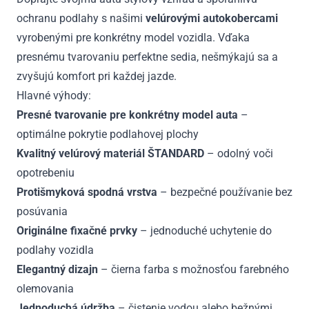
ochranu podlahy s našimi
velúrovými autokobercami
vyrobenými pre konkrétny model vozidla. Vďaka
presnému tvarovaniu perfektne sedia, nešmýkajú sa a
zvyšujú komfort pri každej jazde.
Hlavné výhody:
Presné tvarovanie pre konkrétny model auta
–
optimálne pokrytie podlahovej plochy
Kvalitný velúrový materiál ŠTANDARD
– odolný voči
opotrebeniu
Protišmyková spodná vrstva
– bezpečné používanie bez
posúvania
Originálne fixačné prvky
– jednoduché uchytenie do
podlahy vozidla
Elegantný dizajn
– čierna farba s možnosťou farebného
olemovania
Jednoduchá údržba
– čistenie vodou alebo bežnými