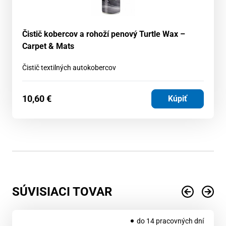
Čistič kobercov a rohoží penový Turtle Wax –
Carpet & Mats
Čistič textilných autokobercov
10,60
€
Kúpiť
SÚVISIACI TOVAR
do 14 pracovných dní