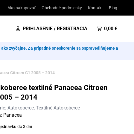
Ako nakupovať
Obchodné podmienky
Kontakt
Blog
PRIHLÁSENIE / REGISTRÁCIA
0,00
€
e ako zvyčajne. Za prípadné oneskorenie sa ospravedlňujeme a
acea Citroen C1 2005 – 2014
koberce textilné Panacea Citroen
005 – 2014
rie:
Autokoberce
,
Textilné Autokoberce
a:
Panacea
jednávku do 3 dní