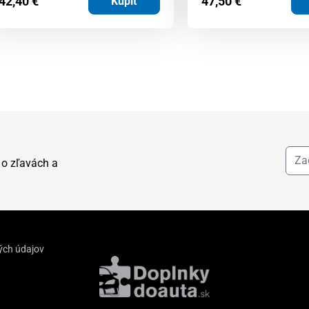
42,40
€
47,50
€
Kúpiť
 o zľavách a
ých údajov