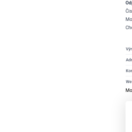
Od
Čis
Mo
Ch
Výr
Ad
Ko
We
Mo