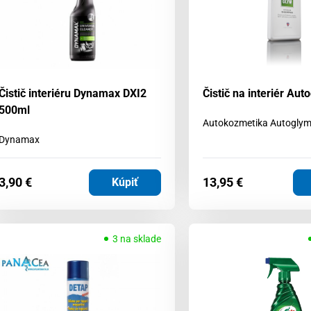
Čistič interiéru Dynamax DXI2
Čistič na interiér Au
500ml
Autokozmetika Autogly
Dynamax
3,90
€
13,95
€
Kúpiť
3 na sklade