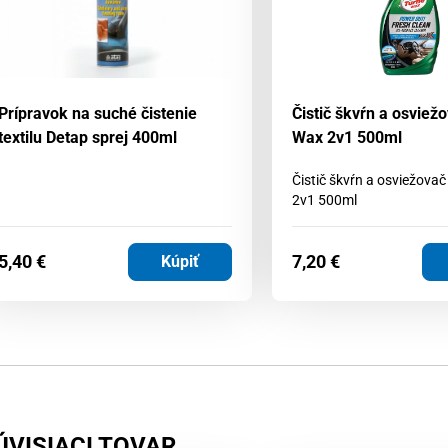
Prípravok na suché čistenie
Čistič škvŕn a osviežo
textilu Detap sprej 400ml
Wax 2v1 500ml
Čistič škvŕn a osviežovač
2v1 500ml
5,40
€
7,20
€
Kúpiť
ÚVISIACI TOVAR