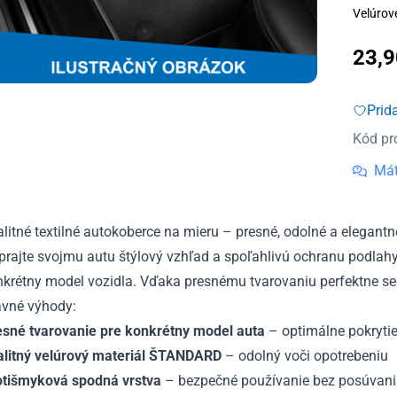
Velúrov
23,
Prid
Kód pr
Mát
litné textilné autokoberce na mieru – presné, odolné a elegantné 
prajte svojmu autu štýlový vzhľad a spoľahlivú ochranu podlah
krétny model vozidla. Vďaka presnému tvarovaniu perfektne sed
avné výhody:
esné tvarovanie pre konkrétny model auta
– optimálne pokrytie
alitný velúrový materiál ŠTANDARD
– odolný voči opotrebeniu
otišmyková spodná vrstva
– bezpečné používanie bez posúvan