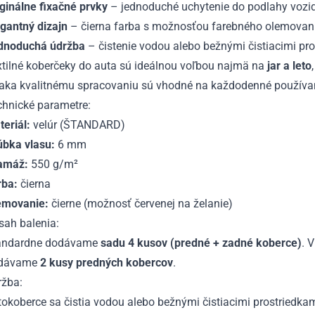
ginálne fixačné prvky
– jednoduché uchytenie do podlahy vozi
egantný dizajn
– čierna farba s možnosťou farebného olemovan
dnoduchá údržba
– čistenie vodou alebo bežnými čistiacimi pr
xtilné koberčeky do auta sú ideálnou voľbou najmä na
jar a leto
aka kvalitnému spracovaniu sú vhodné na každodenné používan
chnické parametre:
eriál:
velúr (ŠTANDARD)
úbka vlasu:
6 mm
amáž:
550 g/m²
rba:
čierna
emovanie:
čierne (možnosť červenej na želanie)
sah balenia:
andardne dodávame
sadu 4 kusov (predné + zadné koberce)
. 
dávame
2 kusy predných kobercov
.
ržba:
okoberce sa čistia vodou alebo bežnými čistiacimi prostriedka