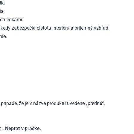
dla
ia
ostriedkami
, kedy zabezpečia čistotu interiéru a príjemný vzhľad.
ie.
V prípade, že je v názve produktu uvedené „predné“,
mi.
Neprať v práčke.