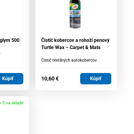
toglym 500
Čistič kobercov a rohoží penový
Turtle Wax – Carpet & Mats
m
Čistič textilných autokobercov
10,60
€
Kúpiť
Kúpiť
5 na sklade