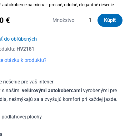
é autokoberce na mieru – presné, odolné, elegantné riešenie
90
€
množstvo
Množstvo
Kúpiť
Autokoberce
textilné
ať do obľúbených
Panacea
oduktu:
HV2181
Citroen
C1
e otázku k produktu?
2005
-
2014
riešenie pre váš interiér
y s našimi
velúrovými autokobercami
vyrobenými pre
ia, nešmýkajú sa a zvyšujú komfort pri každej jazde.
 podlahovej plochy
ia