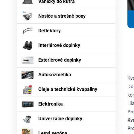
Vaničky do kufra
Nosiče a strešné boxy
Deflektory
Interiérové doplnky
Exteriérové doplnky
Autokozmetika
Kva
Do
Oleje a technické kvapaliny
kon
Hl
Elektronika
Pr
Univerzálne doplnky
Kv
Pr
Letná sezóna