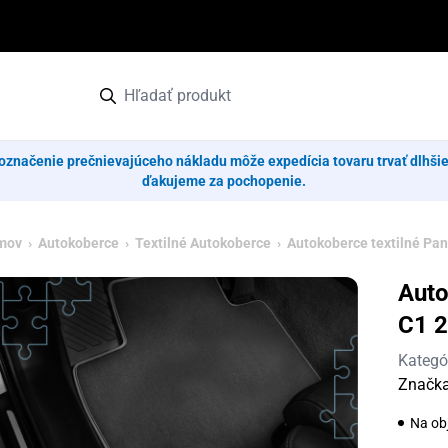
označenie prečnievajúceho nákladu môže expedícia tovaru trvať dlhši
ďakujeme za pochopenie.
mov
›
Autokoberce
›
Textilné Autokoberce
› Autokoberce textilné Pan
Auto
C1 2
Kategó
Značk
Na ob