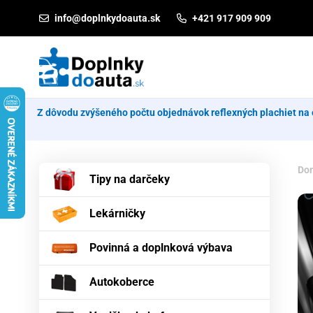
Prejsť na obsah
info@doplnkydoauta.sk
+421 917 909 909
Z dôvodu zvýšeného počtu objednávok reflexných plachiet na 
Do
Tipy na darčeky
Lekárničky
Povinná a doplnková výbava
Autokoberce