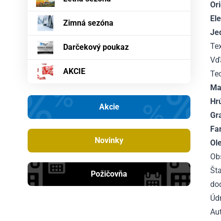
Ori
El
Zimná sezóna
Je
Te
Darčekový poukaz
Vď
AKCIE
Te
Mat
Hr
Akcie
Gr
Fa
Novinky
Ol
Ob
Št
Požičovňa
do
Úd
Aut