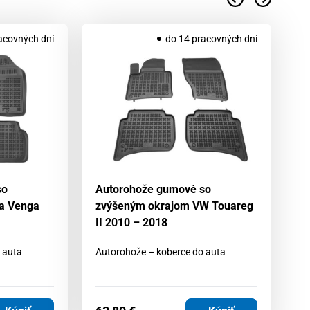
acovných dní
do 14 pracovných dní
so
Autorohože gumové so
A
a Venga
zvýšeným okrajom VW Touareg
z
II 2010 – 2018
ve
2
 auta
Autorohože – koberce do auta
Au