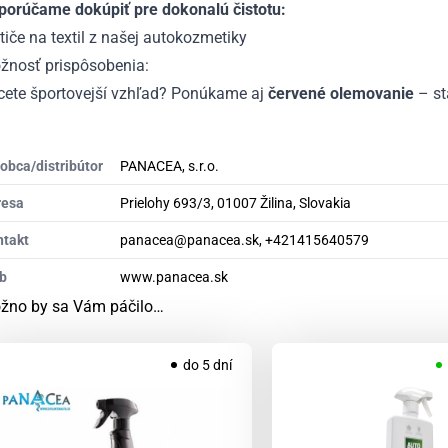
porúčame dokúpiť pre dokonalú čistotu:
tiče na textil z našej autokozmetiky
žnosť prispôsobenia:
cete športovejší vzhľad? Ponúkame aj
červené olemovanie
– st
obca/distribútor
PANACEA, s.r.o.
resa
Prielohy 693/3, 01007 Žilina, Slovakia
ntakt
panacea@panacea.sk, +421415640579
b
www.panacea.sk
žno by sa Vám páčilo…
do 5 dní