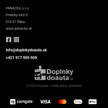
PANACEA, s.r.o.
Prielohy 693/3
010 07 Žilina
www.panacea.sk
info@doplnkydoauta.sk
+421 917 909 909
© 2026 Panacea - Všetky práva vyhradené