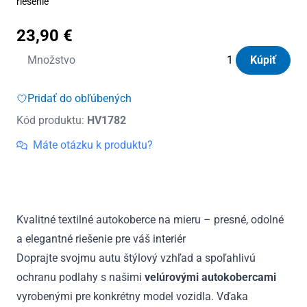
riešenie
23,90
€
množstvo
Množstvo
Kúpiť
Autokoberce
textilné
Pridať do obľúbených
Panacea
Kód produktu:
HV1782
Ford
C-
Máte otázku k produktu?
Max
2010
-
2019
Kvalitné textilné autokoberce na mieru – presné, odolné
a elegantné riešenie pre váš interiér
Doprajte svojmu autu štýlový vzhľad a spoľahlivú
ochranu podlahy s našimi
velúrovými autokobercami
vyrobenými pre konkrétny model vozidla. Vďaka