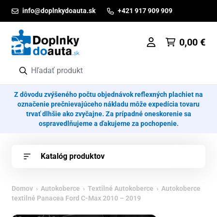
Prejsť na obsah
info@doplnkydoauta.sk
+421 917 909 909
0,00
€
Z dôvodu zvýšeného počtu objednávok reflexných plachiet na
označenie prečnievajúceho nákladu môže expedícia tovaru
trvať dlhšie ako zvyčajne. Za prípadné oneskorenie sa
ospravedlňujeme a ďakujeme za pochopenie.
Katalóg produktov
Domov
›
Autokoberce
›
Textilné Autokoberce
› Autokoberce
textilné Panacea Ford C-Max 2010 – 2019