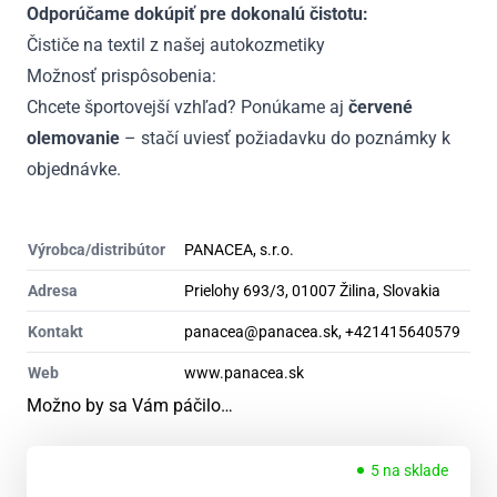
Odporúčame dokúpiť pre dokonalú čistotu:
Čističe na textil z našej autokozmetiky
Možnosť prispôsobenia:
Chcete športovejší vzhľad? Ponúkame aj
červené
olemovanie
– stačí uviesť požiadavku do poznámky k
objednávke.
Výrobca/distribútor
PANACEA, s.r.o.
Adresa
Prielohy 693/3, 01007 Žilina, Slovakia
Kontakt
panacea@panacea.sk, +421415640579
Web
www.panacea.sk
Možno by sa Vám páčilo…
5 na sklade