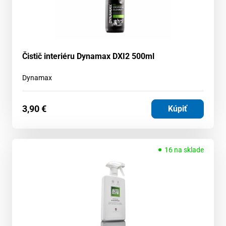
Čistič interiéru Dynamax DXI2 500ml
Dynamax
3,90
€
Kúpiť
16 na sklade