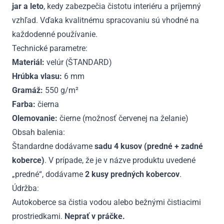
jar a leto
, kedy zabezpečia čistotu interiéru a príjemný
vzhľad. Vďaka kvalitnému spracovaniu sú vhodné na
každodenné používanie.
Technické parametre:
Materiál:
velúr (ŠTANDARD)
Hrúbka vlasu:
6 mm
Gramáž:
550 g/m²
Farba:
čierna
Olemovanie:
čierne (možnosť červenej na želanie)
Obsah balenia:
Štandardne dodávame
sadu 4 kusov (predné + zadné
koberce)
. V prípade, že je v názve produktu uvedené
„predné“, dodávame
2 kusy predných kobercov
.
Údržba:
Autokoberce sa čistia vodou alebo bežnými čistiacimi
prostriedkami.
Neprať v práčke.