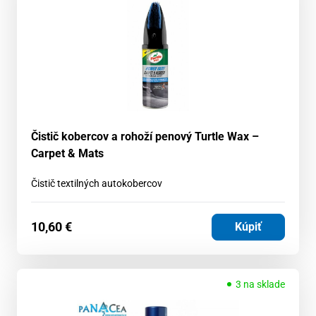
Čistič kobercov a rohoží penový Turtle Wax –
Carpet & Mats
Čistič textilných autokobercov
10,60
€
Kúpiť
3 na sklade