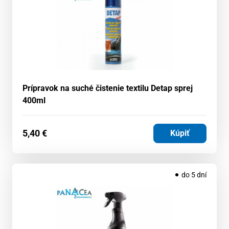
Prípravok na suché čistenie textilu Detap sprej
400ml
5,40
€
Kúpiť
do 5 dní