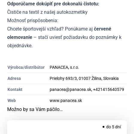
Odporúčame dokúpiť pre dokonalú čistotu:
Čističe na textil z našej autokozmetiky
Možnosť prispôsobenia:
Chcete športovejší vzhľad? Ponúkame aj
červené
olemovanie
– stačí uviesť požiadavku do poznámky k
objednávke.
Výrobca/distribútor
PANACEA, s.r.o.
Adresa
Prielohy 693/3, 01007 Žilina, Slovakia
Kontakt
panacea@panacea.sk, +421415640579
Web
www.panacea.sk
Možno by sa Vám páčilo…
do 5 dní