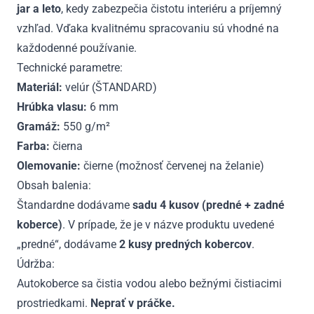
jar a leto
, kedy zabezpečia čistotu interiéru a príjemný
vzhľad. Vďaka kvalitnému spracovaniu sú vhodné na
každodenné používanie.
Technické parametre:
Materiál:
velúr (ŠTANDARD)
Hrúbka vlasu:
6 mm
Gramáž:
550 g/m²
Farba:
čierna
Olemovanie:
čierne (možnosť červenej na želanie)
Obsah balenia:
Štandardne dodávame
sadu 4 kusov (predné + zadné
koberce)
. V prípade, že je v názve produktu uvedené
„predné“, dodávame
2 kusy predných kobercov
.
Údržba:
Autokoberce sa čistia vodou alebo bežnými čistiacimi
prostriedkami.
Neprať v práčke.