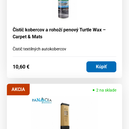
Čistič kobercov a rohoží penový Turtle Wax –
Carpet & Mats
Čistič textilných autokobercov
10,60
€
Kúpiť
AKCIA
2 na sklade