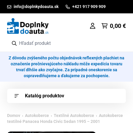
Prejsť na obsah
info@doplnkydoauta.sk
+421 917 909 909
0,00
€
Z dôvodu zvýšeného počtu objednávok reflexných plachiet na
označenie prečnievajúceho nákladu môže expedícia tovaru
trvať dlhšie ako zvyčajne. Za prípadné oneskorenie sa
ospravedlňujeme a ďakujeme za pochopenie.
Katalóg produktov
Domov
›
Autokoberce
›
Textilné Autokoberce
› Autokoberce
textilné Panacea Honda Civic Sedan 1995 – 2001