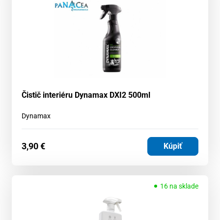
Čistič interiéru Dynamax DXI2 500ml
Dynamax
3,90
€
Kúpiť
16 na sklade