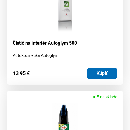
Čistič na interiér Autoglym 500
Autokozmetika Autoglym
13,95
€
Kúpiť
5 na sklade