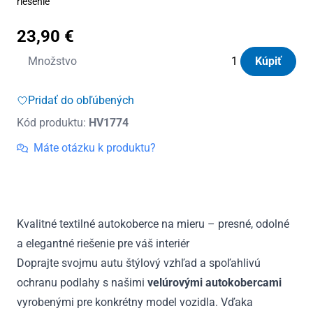
riešenie
23,90
€
množstvo
Množstvo
Kúpiť
Autokoberce
textilné
Pridať do obľúbených
Panacea
Kód produktu:
HV1774
Honda
Civic
Máte otázku k produktu?
Sedan
1995
-
2001
Kvalitné textilné autokoberce na mieru – presné, odolné
a elegantné riešenie pre váš interiér
Doprajte svojmu autu štýlový vzhľad a spoľahlivú
ochranu podlahy s našimi
velúrovými autokobercami
vyrobenými pre konkrétny model vozidla. Vďaka