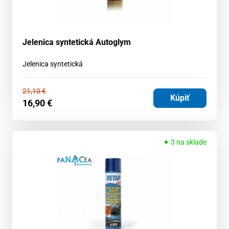
Jelenica syntetická Autoglym
Jelenica syntetická
21,10
€
Kúpiť
16,90
€
3 na sklade