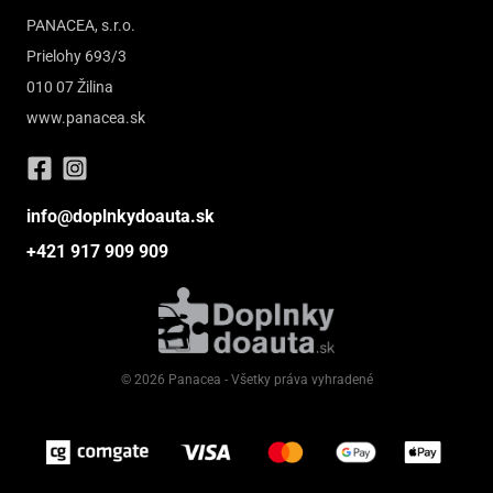
PANACEA, s.r.o.
Prielohy 693/3
010 07 Žilina
www.panacea.sk
info@doplnkydoauta.sk
+421 917 909 909
© 2026 Panacea - Všetky práva vyhradené