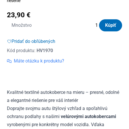
riešenie
23,90
€
množstvo
Množstvo
Kúpiť
Autokoberce
textilné
Pridať do obľúbených
Panacea
Kód produktu:
HV1970
Honda
Jazz
Máte otázku k produktu?
2001
-
2008
Kvalitné textilné autokoberce na mieru – presné, odolné
a elegantné riešenie pre váš interiér
Doprajte svojmu autu štýlový vzhľad a spoľahlivú
ochranu podlahy s našimi
velúrovými autokobercami
vyrobenými pre konkrétny model vozidla. Vďaka