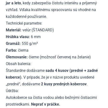
jar a leto
, kedy zabezpečia čistotu interiéru a príjemný
vzhľad. Vďaka kvalitnému spracovaniu sú vhodné na
každodenné používanie.
Technické parametre:
Materiál:
velúr (ŠTANDARD)
Hrúbka vlasu:
6 mm
Gramáž:
550 g/m²
Farba:
čierna
Olemovanie:
čierne (možnosť červenej na želanie)
Obsah balenia:
Štandardne dodávame
sadu 4 kusov (predné + zadné
koberce)
. V prípade, že je v názve produktu uvedené
„predné“, dodávame
2 kusy predných kobercov
.
Údržba:
Autokoberce sa čistia vodou alebo bežnými čistiacimi
prostriedkami.
Neprať v práčke.