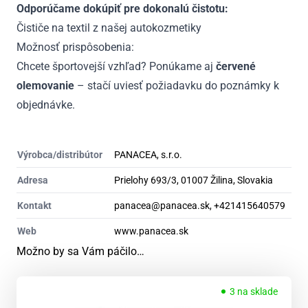
Odporúčame dokúpiť pre dokonalú čistotu:
Čističe na textil z našej autokozmetiky
Možnosť prispôsobenia:
Chcete športovejší vzhľad? Ponúkame aj
červené
olemovanie
– stačí uviesť požiadavku do poznámky k
objednávke.
Výrobca/distribútor
PANACEA, s.r.o.
Adresa
Prielohy 693/3, 01007 Žilina, Slovakia
Kontakt
panacea@panacea.sk, +421415640579
Web
www.panacea.sk
Možno by sa Vám páčilo…
3 na sklade