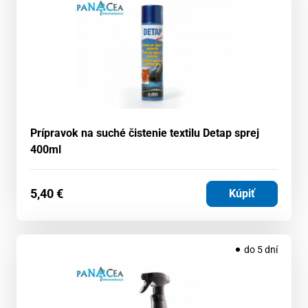
Prípravok na suché čistenie textilu Detap sprej
400ml
5,40
€
Kúpiť
do 5 dní