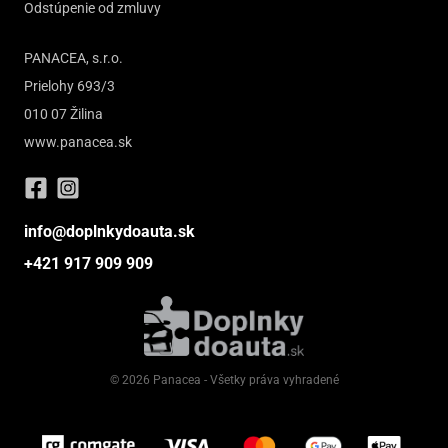
Odstúpenie od zmluvy
PANACEA, s.r.o.
Prielohy 693/3
010 07 Žilina
www.panacea.sk
info@doplnkydoauta.sk
+421 917 909 909
© 2026 Panacea - Všetky práva vyhradené