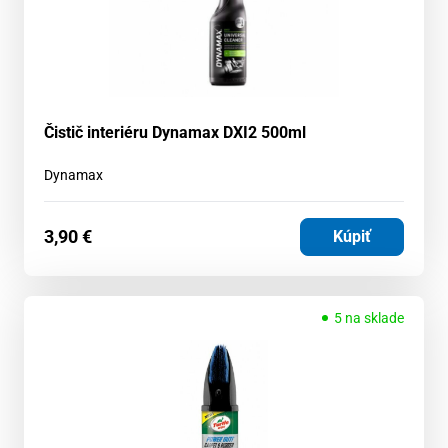
Čistič interiéru Dynamax DXI2 500ml
Dynamax
3,90
€
Kúpiť
5 na sklade