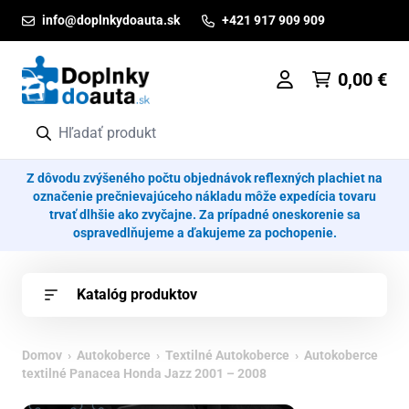
Prejsť na obsah
info@doplnkydoauta.sk
+421 917 909 909
0,00
€
Z dôvodu zvýšeného počtu objednávok reflexných plachiet na
označenie prečnievajúceho nákladu môže expedícia tovaru
trvať dlhšie ako zvyčajne. Za prípadné oneskorenie sa
ospravedlňujeme a ďakujeme za pochopenie.
Katalóg produktov
Domov
›
Autokoberce
›
Textilné Autokoberce
› Autokoberce
textilné Panacea Honda Jazz 2001 – 2008