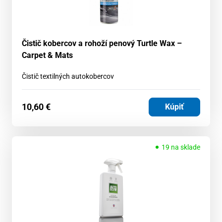
Čistič kobercov a rohoží penový Turtle Wax –
Carpet & Mats
Čistič textilných autokobercov
10,60
€
Kúpiť
19 na sklade