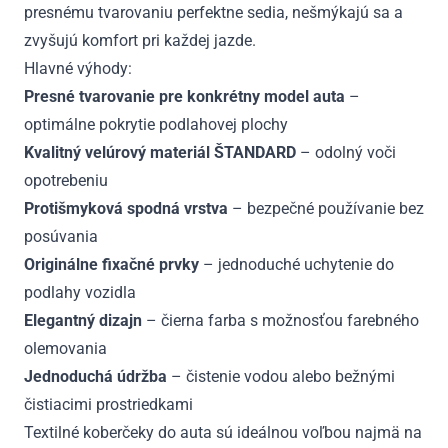
presnému tvarovaniu perfektne sedia, nešmýkajú sa a
zvyšujú komfort pri každej jazde.
Hlavné výhody:
Presné tvarovanie pre konkrétny model auta
–
optimálne pokrytie podlahovej plochy
Kvalitný velúrový materiál ŠTANDARD
– odolný voči
opotrebeniu
Protišmyková spodná vrstva
– bezpečné používanie bez
posúvania
Originálne fixačné prvky
– jednoduché uchytenie do
podlahy vozidla
Elegantný dizajn
– čierna farba s možnosťou farebného
olemovania
Jednoduchá údržba
– čistenie vodou alebo bežnými
čistiacimi prostriedkami
Textilné koberčeky do auta sú ideálnou voľbou najmä na