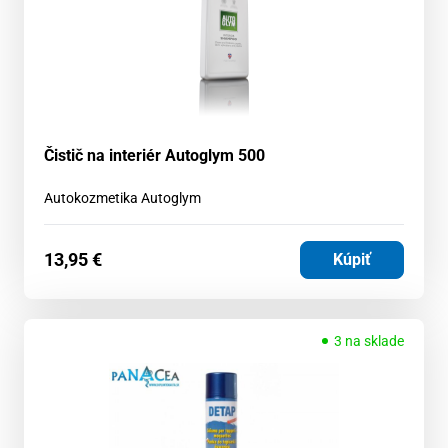
Čistič na interiér Autoglym 500
Autokozmetika Autoglym
13,95
€
Kúpiť
3 na sklade