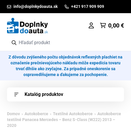
Prejsť na obsah
info@doplnkydoauta.sk
+421 917 909 909
0,00
€
Z dôvodu zvýšeného počtu objednávok reflexných plachiet na
označenie prečnievajúceho nákladu môže expedícia tovaru
trvať dlhšie ako zvyčajne. Za prípadné oneskorenie sa
ospravedlňujeme a ďakujeme za pochopenie.
Katalóg produktov
Domov
›
Autokoberce
›
Textilné Autokoberce
› Autokoberce
textilné Panacea Mercedes – Benz S-Class (W222) 2013 –
2020