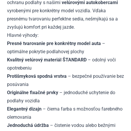
ochranu podlahy s našimi
velúrovými autokobercami
vyrobenými pre konkrétny model vozidla. Vďaka
presnému tvarovaniu perfektne sedia, nešmýkajú sa a
zvyšujú komfort pri každej jazde.
Hlavné výhody:
Presné tvarovanie pre konkrétny model auta
–
optimálne pokrytie podlahovej plochy
Kvalitný velúrový materiál ŠTANDARD
– odolný voči
opotrebeniu
Protišmyková spodná vrstva
– bezpečné používanie bez
posúvania
Originálne fixačné prvky
– jednoduché uchytenie do
podlahy vozidla
Elegantný dizajn
– čierna farba s možnosťou farebného
olemovania
Jednoduchá údržba
– čistenie vodou alebo bežnými