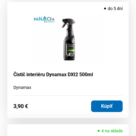
do 5 dní
Čistič interiéru Dynamax DXI2 500ml
Dynamax
3,90
€
Kúpiť
4 na sklade