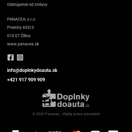
Odstúpenie od zmluvy
PANACEA, s.r.o.
Prielohy 693/3
010 07 Žilina
www.panacea.sk
info@doplnkydoauta.sk
+421 917 909 909
© 2026 Panacea - Všetky práva vyhradené