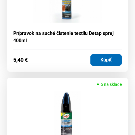
Prípravok na suché čistenie textilu Detap sprej
400ml
5,40
€
Kúpiť
5 na sklade