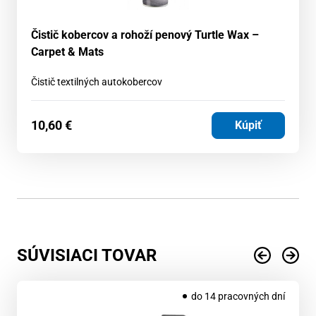
Čistič kobercov a rohoží penový Turtle Wax –
Carpet & Mats
Čistič textilných autokobercov
10,60
€
Kúpiť
SÚVISIACI TOVAR
do 14 pracovných dní