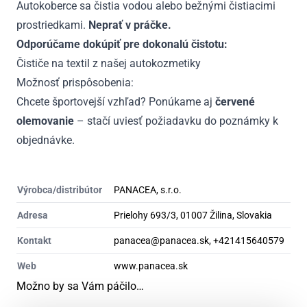
Autokoberce sa čistia vodou alebo bežnými čistiacimi
prostriedkami.
Neprať v práčke.
Odporúčame dokúpiť pre dokonalú čistotu:
Čističe na textil z našej autokozmetiky
Možnosť prispôsobenia:
Chcete športovejší vzhľad? Ponúkame aj
červené
olemovanie
– stačí uviesť požiadavku do poznámky k
objednávke.
Výrobca/distribútor
PANACEA, s.r.o.
Adresa
Prielohy 693/3, 01007 Žilina, Slovakia
Kontakt
panacea@panacea.sk, +421415640579
Web
www.panacea.sk
Možno by sa Vám páčilo…