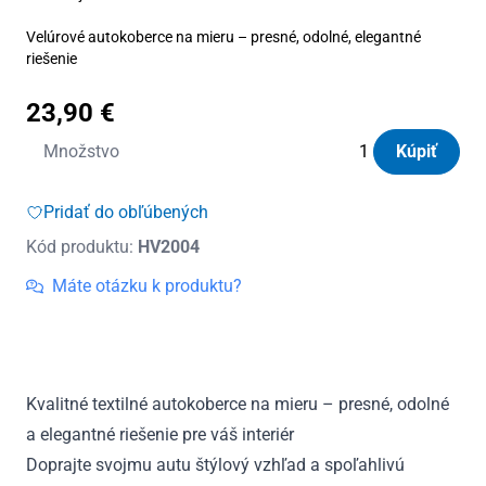
Velúrové autokoberce na mieru – presné, odolné, elegantné
riešenie
23,90
€
množstvo
Množstvo
Kúpiť
Autokoberce
textilné
Pridať do obľúbených
Panacea
Kód produktu:
HV2004
Mercedes
-
Máte otázku k produktu?
Benz
S-
Class
(W222)
Kvalitné textilné autokoberce na mieru – presné, odolné
2013
a elegantné riešenie pre váš interiér
-
2020
Doprajte svojmu autu štýlový vzhľad a spoľahlivú