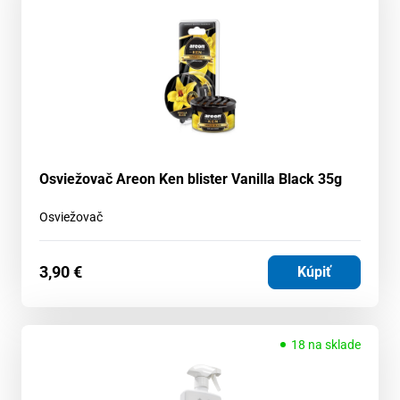
Osviežovač Areon Ken blister Vanilla Black 35g
Osviežovač
3,90
€
Kúpiť
18 na sklade