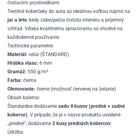
čistiacimi prostriedkami
Textilné koberčeky do auta sú ideálnou voľbou najmä na
jar a leto
, kedy zabezpečia čistotu interiéru a príjemný
vzhľad. Vďaka kvalitnému spracovaniu sú vhodné na
každodenné používanie.
Technické parametre:
Materiál:
velúr (ŠTANDARD)
Hrúbka vlasu:
6 mm
Gramáž:
550 g/m²
Farba:
čierna
Olemovanie:
čierne (možnosť červenej na želanie)
Obsah balenia:
Štandardne dodávame
sadu 4 kusov (predné + zadné
koberce)
. V prípade, že je v názve produktu uvedené
„predné“, dodávame
2 kusy predných kobercov
.
Údržba: