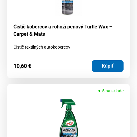
Čistič kobercov a rohoží penový Turtle Wax –
Carpet & Mats
Čistič textilných autokobercov
10,60
€
Kúpiť
5 na sklade