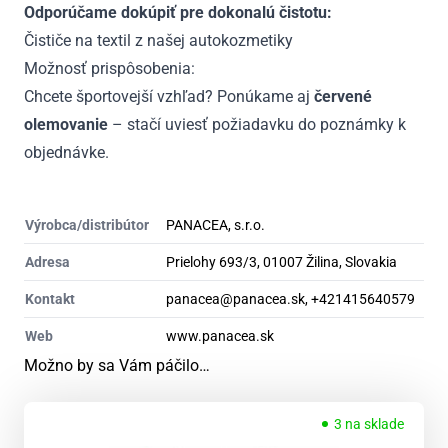
Odporúčame dokúpiť pre dokonalú čistotu:
Čističe na textil z našej autokozmetiky
Možnosť prispôsobenia:
Chcete športovejší vzhľad? Ponúkame aj
červené
olemovanie
– stačí uviesť požiadavku do poznámky k
objednávke.
Výrobca/distribútor
PANACEA, s.r.o.
Adresa
Prielohy 693/3, 01007 Žilina, Slovakia
Kontakt
panacea@panacea.sk, +421415640579
Web
www.panacea.sk
Možno by sa Vám páčilo…
3 na sklade