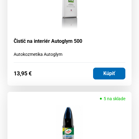
Čistič na interiér Autoglym 500
Autokozmetika Autoglym
13,95
€
Kúpiť
5 na sklade