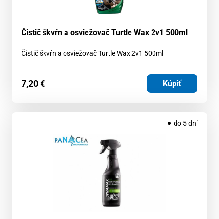
Čistič škvŕn a osviežovač Turtle Wax 2v1 500ml
Čistič škvŕn a osviežovač Turtle Wax 2v1 500ml
7,20
€
Kúpiť
do 5 dní