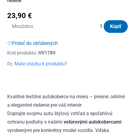
riešenie
23,90
€
množstvo
Množstvo
Kúpiť
Autokoberce
textilné
Pridať do obľúbených
Panacea
Kód produktu:
HV1789
Toyota
Avensis
Máte otázku k produktu?
2009
-
2018
Kvalitné textilné autokoberce na mieru – presné, odolné
a elegantné riešenie pre váš interiér
Doprajte svojmu autu štýlový vzhľad a spoľahlivú
ochranu podlahy s našimi
velúrovými autokobercami
vyrobenými pre konkrétny model vozidla. Vďaka