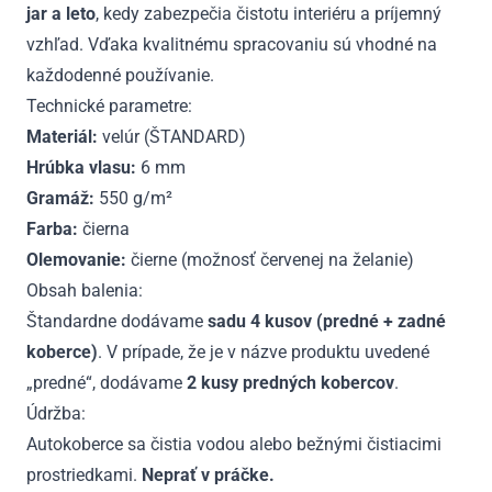
jar a leto
, kedy zabezpečia čistotu interiéru a príjemný
vzhľad. Vďaka kvalitnému spracovaniu sú vhodné na
každodenné používanie.
Technické parametre:
Materiál:
velúr (ŠTANDARD)
Hrúbka vlasu:
6 mm
Gramáž:
550 g/m²
Farba:
čierna
Olemovanie:
čierne (možnosť červenej na želanie)
Obsah balenia:
Štandardne dodávame
sadu 4 kusov (predné + zadné
koberce)
. V prípade, že je v názve produktu uvedené
„predné“, dodávame
2 kusy predných kobercov
.
Údržba:
Autokoberce sa čistia vodou alebo bežnými čistiacimi
prostriedkami.
Neprať v práčke.