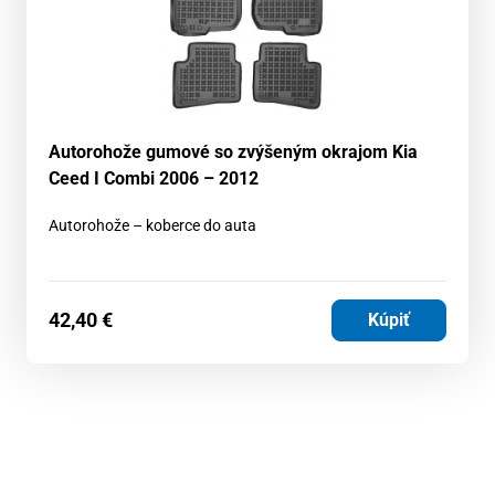
Autorohože gumové so zvýšeným okrajom Kia
Ceed I Combi 2006 – 2012
Autorohože – koberce do auta
42,40
€
Kúpiť