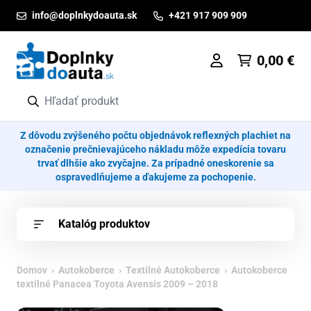
Prejsť na obsah
info@doplnkydoauta.sk
+421 917 909 909
0,00
€
Z dôvodu zvýšeného počtu objednávok reflexných plachiet na
označenie prečnievajúceho nákladu môže expedícia tovaru
trvať dlhšie ako zvyčajne. Za prípadné oneskorenie sa
ospravedlňujeme a ďakujeme za pochopenie.
Katalóg produktov
Domov
›
Autokoberce
›
Textilné Autokoberce
› Autokoberce
textilné Panacea Toyota Avensis 2009 – 2018