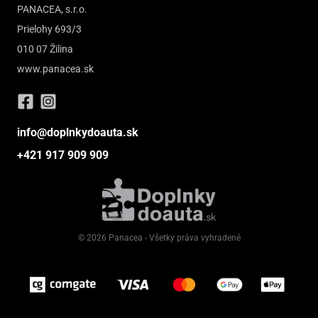
PANACEA, s.r.o.
Prielohy 693/3
010 07 Žilina
www.panacea.sk
info@doplnkydoauta.sk
+421 917 909 909
© 2026 Panacea - Všetky práva vyhradené