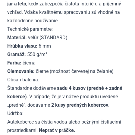
jar a leto
, kedy zabezpečia čistotu interiéru a príjemný
vzhľad. Vďaka kvalitnému spracovaniu sú vhodné na
každodenné používanie.
Technické parametre:
Materiál:
velúr (ŠTANDARD)
Hrúbka vlasu:
6 mm
Gramáž:
550 g/m²
Farba:
čierna
Olemovanie:
čierne (možnosť červenej na želanie)
Obsah balenia:
Štandardne dodávame
sadu 4 kusov (predné + zadné
koberce)
. V prípade, že je v názve produktu uvedené
„predné“, dodávame
2 kusy predných kobercov
.
Údržba:
Autokoberce sa čistia vodou alebo bežnými čistiacimi
prostriedkami.
Neprať v práčke.