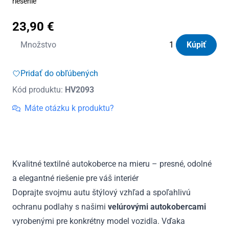
riešenie
23,90
€
množstvo
Množstvo
Kúpiť
Autokoberce
textilné
Pridať do obľúbených
Panacea
Kód produktu:
HV2093
Toyota
Rav4
Máte otázku k produktu?
II
3D
2WD
2000
Kvalitné textilné autokoberce na mieru – presné, odolné
-
a elegantné riešenie pre váš interiér
2005
Doprajte svojmu autu štýlový vzhľad a spoľahlivú
ochranu podlahy s našimi
velúrovými autokobercami
vyrobenými pre konkrétny model vozidla. Vďaka