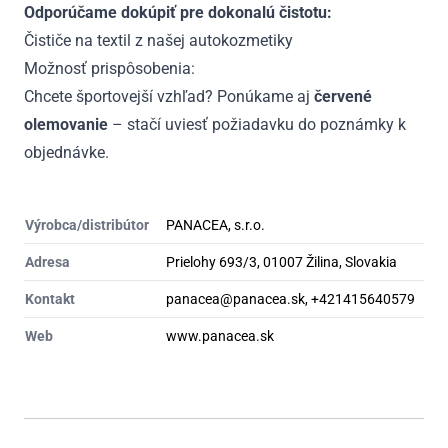
Odporúčame dokúpiť pre dokonalú čistotu:
Čističe na textil z našej autokozmetiky
Možnosť prispôsobenia:
Chcete športovejší vzhľad? Ponúkame aj
červené
olemovanie
– stačí uviesť požiadavku do poznámky k
objednávke.
Výrobca/distribútor
PANACEA, s.r.o.
Adresa
Prielohy 693/3, 01007 Žilina, Slovakia
Kontakt
panacea@panacea.sk, +421415640579
Web
www.panacea.sk