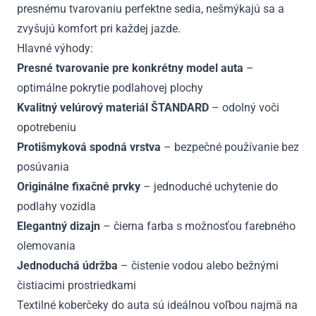
presnému tvarovaniu perfektne sedia, nešmýkajú sa a
zvyšujú komfort pri každej jazde.
Hlavné výhody:
Presné tvarovanie pre konkrétny model auta
–
optimálne pokrytie podlahovej plochy
Kvalitný velúrový materiál ŠTANDARD
– odolný voči
opotrebeniu
Protišmyková spodná vrstva
– bezpečné používanie bez
posúvania
Originálne fixačné prvky
– jednoduché uchytenie do
podlahy vozidla
Elegantný dizajn
– čierna farba s možnosťou farebného
olemovania
Jednoduchá údržba
– čistenie vodou alebo bežnými
čistiacimi prostriedkami
Textilné koberčeky do auta sú ideálnou voľbou najmä na