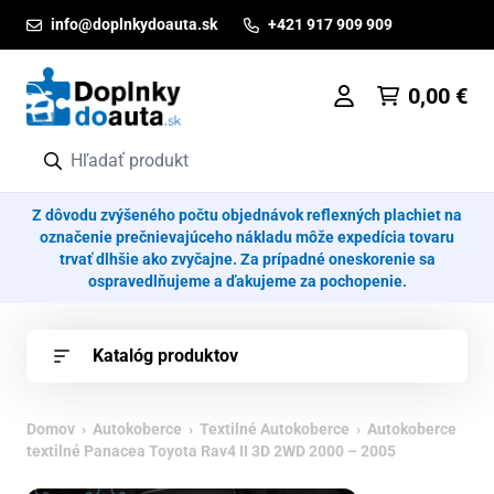
Prejsť na obsah
info@doplnkydoauta.sk
+421 917 909 909
0,00
€
Z dôvodu zvýšeného počtu objednávok reflexných plachiet na
označenie prečnievajúceho nákladu môže expedícia tovaru
trvať dlhšie ako zvyčajne. Za prípadné oneskorenie sa
ospravedlňujeme a ďakujeme za pochopenie.
Katalóg produktov
Domov
›
Autokoberce
›
Textilné Autokoberce
› Autokoberce
textilné Panacea Toyota Rav4 II 3D 2WD 2000 – 2005