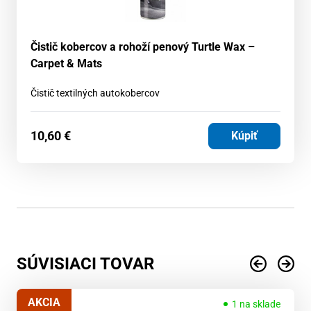
Čistič kobercov a rohoží penový Turtle Wax –
Carpet & Mats
Čistič textilných autokobercov
10,60
€
Kúpiť
SÚVISIACI TOVAR
AKCIA
1 na sklade