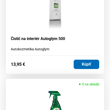
Čistič na interiér Autoglym 500
Autokozmetika Autoglym
13,95
€
Kúpiť
5 na sklade