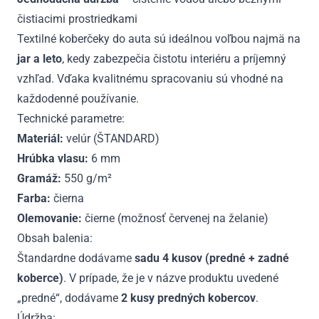
čistiacimi prostriedkami
Textilné koberčeky do auta sú ideálnou voľbou najmä na
jar a leto
, kedy zabezpečia čistotu interiéru a príjemný
vzhľad. Vďaka kvalitnému spracovaniu sú vhodné na
každodenné používanie.
Technické parametre:
Materiál:
velúr (ŠTANDARD)
Hrúbka vlasu:
6 mm
Gramáž:
550 g/m²
Farba:
čierna
Olemovanie:
čierne (možnosť červenej na želanie)
Obsah balenia:
Štandardne dodávame
sadu 4 kusov (predné + zadné
koberce)
. V prípade, že je v názve produktu uvedené
„predné“, dodávame
2 kusy predných kobercov
.
Údržba: