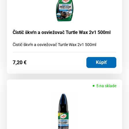
Čistič škvŕn a osviežovač Turtle Wax 2v1 500ml
Čistič škvŕn a osviežovač Turtle Wax 2v1 500ml
7,20
€
Kúpiť
5 na sklade