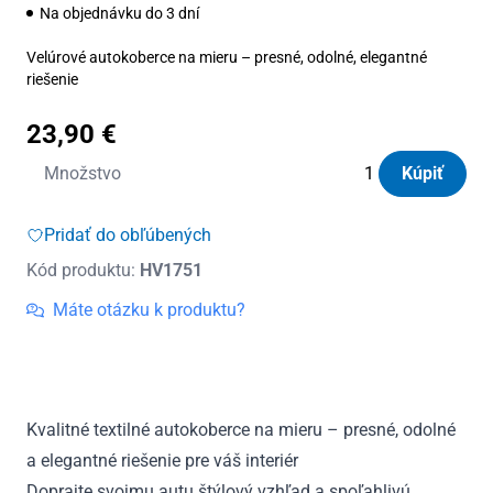
Na objednávku do 3 dní
Velúrové autokoberce na mieru – presné, odolné, elegantné
riešenie
23,90
€
množstvo
Množstvo
Kúpiť
Autokoberce
textilné
Pridať do obľúbených
Panacea
Kód produktu:
HV1751
VW
Arteon
Máte otázku k produktu?
od
2017
Kvalitné textilné autokoberce na mieru – presné, odolné
a elegantné riešenie pre váš interiér
Doprajte svojmu autu štýlový vzhľad a spoľahlivú