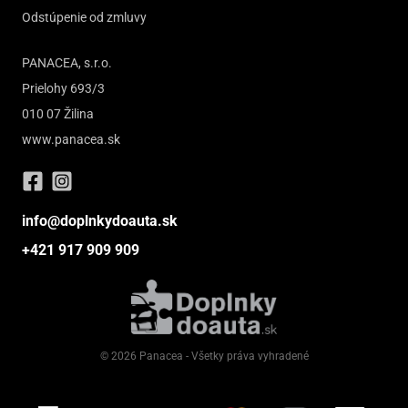
Odstúpenie od zmluvy
PANACEA, s.r.o.
Prielohy 693/3
010 07 Žilina
www.panacea.sk
info@doplnkydoauta.sk
+421 917 909 909
© 2026 Panacea - Všetky práva vyhradené