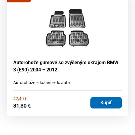
Autorohože gumové so zvýšeným okrajom BMW
3 (E90) 2004 – 2012
Autorohože – koberce do auta
42,40
€
Kúpiť
31,30
€