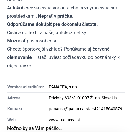
Autokoberce sa čistia vodou alebo bežnými čistiacimi
prostriedkami.
Neprať v práčke.
Odporúčame dokúpiť pre dokonalú čistotu:
Čističe na textil z našej autokozmetiky
Možnosť prispôsobenia:
Chcete športovejší vzhľad? Ponúkame aj
červené
olemovanie
– stačí uviesť požiadavku do poznámky k
objednávke.
Výrobca/distribútor
PANACEA, s.r.o.
Adresa
Prielohy 693/3, 01007 Žilina, Slovakia
Kontakt
panacea@panacea.sk, +421415640579
Web
www.panacea.sk
Možno by sa Vám páčilo…