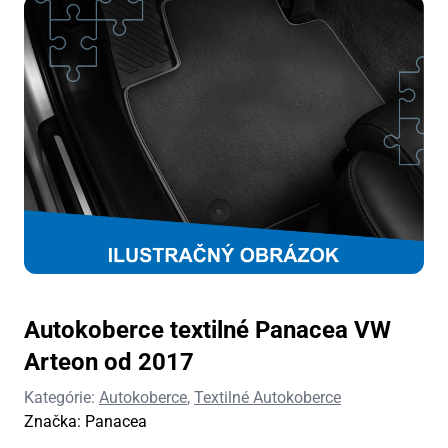
Autokoberce textilné Panacea VW
Arteon od 2017
Kategórie:
Autokoberce
,
Textilné Autokoberce
Značka:
Panacea