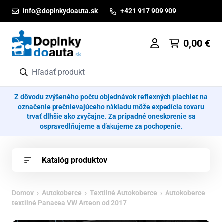
Prejsť na obsah
info@doplnkydoauta.sk
+421 917 909 909
0,00
€
Z dôvodu zvýšeného počtu objednávok reflexných plachiet na
označenie prečnievajúceho nákladu môže expedícia tovaru
trvať dlhšie ako zvyčajne. Za prípadné oneskorenie sa
ospravedlňujeme a ďakujeme za pochopenie.
Katalóg produktov
Domov
›
Autokoberce
›
Textilné Autokoberce
› Autokoberce
textilné Panacea VW Arteon od 2017