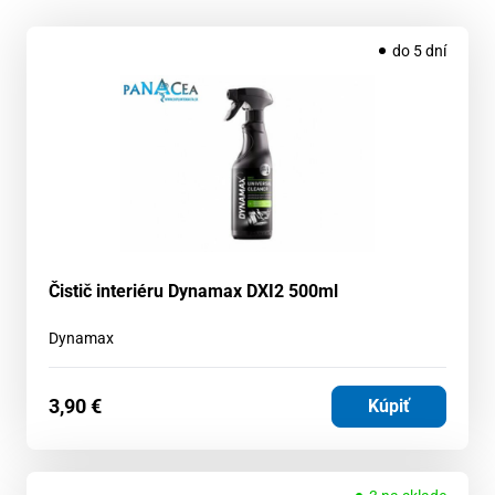
do 5 dní
Čistič interiéru Dynamax DXI2 500ml
Dynamax
3,90
€
Kúpiť