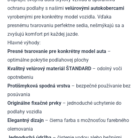
ochranu podlahy s našimi
velúrovými autokobercami
vyrobenými pre konkrétny model vozidla. Vďaka
presnému tvarovaniu perfektne sedia, nešmýkajú sa a
zvyšujú komfort pri každej jazde.
Hlavné výhody:
Presné tvarovanie pre konkrétny model auta
–
optimálne pokrytie podlahovej plochy
Kvalitný velúrový materiál ŠTANDARD
– odolný voči
opotrebeniu
Protišmyková spodná vrstva
– bezpečné používanie bez
posúvania
Originálne fixačné prvky
– jednoduché uchytenie do
podlahy vozidla
Elegantný dizajn
– čierna farba s možnosťou farebného
olemovania
Jednoduchá údržba
– čistenie vodou alebo bežnými