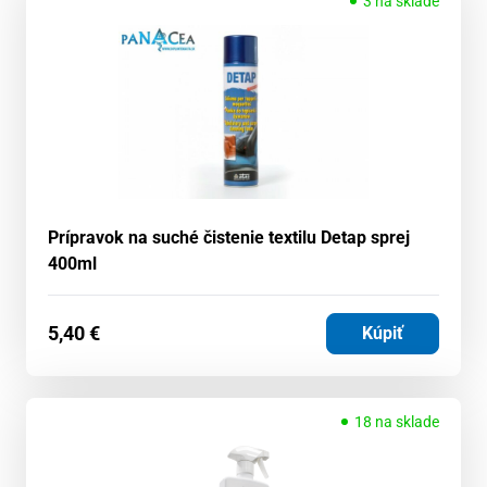
3 na sklade
Prípravok na suché čistenie textilu Detap sprej
400ml
5,40
€
Kúpiť
18 na sklade