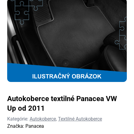
Autokoberce textilné Panacea VW
Up od 2011
Kategórie:
Autokoberce
,
Textilné Autokoberce
Značka:
Panacea