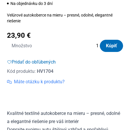
Na objednávku do 3 dní
Velúrové autokoberce na mieru – presné, odolné, elegantné
riešenie
23,90
€
množstvo
Množstvo
Kúpiť
Autokoberce
textilné
Pridať do obľúbených
Panacea
Kód produktu:
HV1704
VW
Up
Máte otázku k produktu?
od
2011
Kvalitné textilné autokoberce na mieru – presné, odolné
a elegantné riešenie pre váš interiér
Doprajte svojmu autu štýlový vzhľad a spoľahlivú