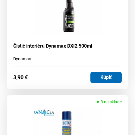
Čistič interiéru Dynamax DXI2 500ml
Dynamax
3,90
€
Kúpiť
3 na sklade