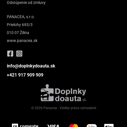
Odstúpenie od zmluvy
PANACEA, s.r.o.
Prielohy 693/3
010 07 Žilina
www.panacea.sk
info@doplnkydoauta.sk
+421 917 909 909
© 2026 Panacea - Všetky práva vyhradené