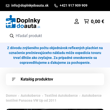
Prejsť na obsah
info@doplnkydoauta.sk
+421 917 909 909
0,00
€
Z dôvodu zvýšeného počtu objednávok reflexných plachiet na
označenie prečnievajúceho nákladu môže expedícia tovaru
trvať dlhšie ako zvyčajne. Za prípadné oneskorenie sa
ospravedlňujeme a ďakujeme za pochopenie.
Katalóg produktov
Domov
›
Autokoberce
›
Textilné Autokoberce
› Autokoberce
textilné Panacea VW Up od 2011