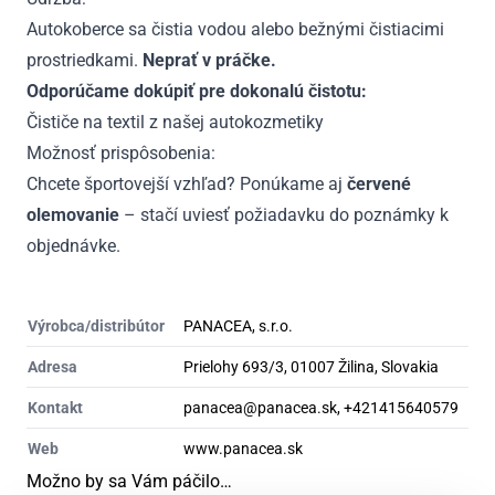
Autokoberce sa čistia vodou alebo bežnými čistiacimi
prostriedkami.
Neprať v práčke.
Odporúčame dokúpiť pre dokonalú čistotu:
Čističe na textil z našej autokozmetiky
Možnosť prispôsobenia:
Chcete športovejší vzhľad? Ponúkame aj
červené
olemovanie
– stačí uviesť požiadavku do poznámky k
objednávke.
Výrobca/distribútor
PANACEA, s.r.o.
Adresa
Prielohy 693/3, 01007 Žilina, Slovakia
Kontakt
panacea@panacea.sk, +421415640579
Web
www.panacea.sk
Možno by sa Vám páčilo…