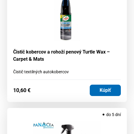
Čistič kobercov a rohoží penový Turtle Wax –
Carpet & Mats
Čistič textilných autokobercov
10,60
€
Kúpiť
do 5 dní