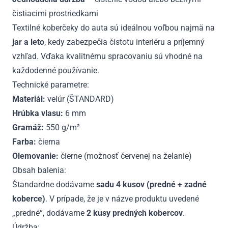
čistiacimi prostriedkami
Textilné koberčeky do auta sú ideálnou voľbou najmä na
jar a leto
, kedy zabezpečia čistotu interiéru a príjemný
vzhľad. Vďaka kvalitnému spracovaniu sú vhodné na
každodenné používanie.
Technické parametre:
Materiál:
velúr (ŠTANDARD)
Hrúbka vlasu:
6 mm
Gramáž:
550 g/m²
Farba:
čierna
Olemovanie:
čierne (možnosť červenej na želanie)
Obsah balenia:
Štandardne dodávame
sadu 4 kusov (predné + zadné
koberce)
. V prípade, že je v názve produktu uvedené
„predné“, dodávame
2 kusy predných kobercov
.
Údržba: