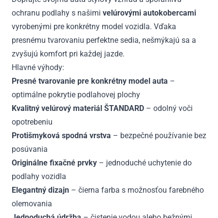
ochranu podlahy s našimi
velúrovými autokobercami
vyrobenými pre konkrétny model vozidla. Vďaka
presnému tvarovaniu perfektne sedia, nešmýkajú sa a
zvyšujú komfort pri každej jazde.
Hlavné výhody:
Presné tvarovanie pre konkrétny model auta
–
optimálne pokrytie podlahovej plochy
Kvalitný velúrový materiál ŠTANDARD
– odolný voči
opotrebeniu
Protišmyková spodná vrstva
– bezpečné používanie bez
posúvania
Originálne fixačné prvky
– jednoduché uchytenie do
podlahy vozidla
Elegantný dizajn
– čierna farba s možnosťou farebného
olemovania
Jednoduchá údržba
– čistenie vodou alebo bežnými