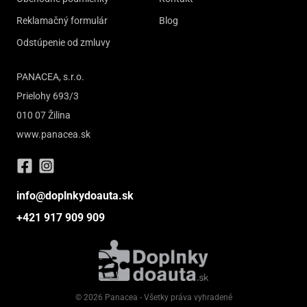
Reklamačný formulár
Blog
Odstúpenie od zmluvy
PANACEA, s.r.o.
Prielohy 693/3
010 07 Žilina
www.panacea.sk
info@doplnkydoauta.sk
+421 917 909 909
© 2026 Panacea - Všetky práva vyhradené