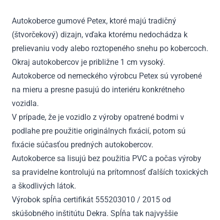
2011
Autokoberce gumové Petex, ktoré majú tradičný
(štvorčekový) dizajn, vďaka ktorému nedochádza k
prelievaniu vody alebo roztopeného snehu po kobercoch.
Okraj autokobercov je približne 1 cm vysoký.
Autokoberce od nemeckého výrobcu Petex sú vyrobené
na mieru a presne pasujú do interiéru konkrétneho
vozidla.
V prípade, že je vozidlo z výroby opatrené bodmi v
podlahe pre použitie originálnych fixácií, potom sú
fixácie súčasťou predných autokobercov.
Autokoberce sa lisujú bez použitia PVC a počas výroby
sa pravidelne kontrolujú na prítomnosť ďalších toxických
a škodlivých látok.
Výrobok spĺňa certifikát 555203010 / 2015 od
skúšobného inštitútu Dekra. Spĺňa tak najvyššie