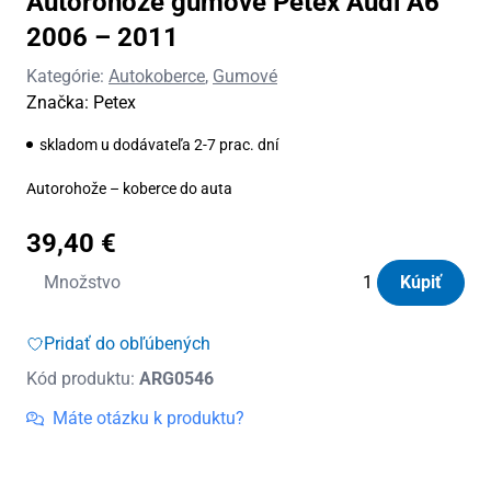
Autorohože gumové Petex Audi A6
2006 – 2011
Kategórie:
Autokoberce
,
Gumové
Značka:
Petex
skladom u dodávateľa 2-7 prac. dní
Autorohože – koberce do auta
39,40
€
množstvo
Množstvo
Kúpiť
Autorohože
gumové
Pridať do obľúbených
Petex
Kód produktu:
ARG0546
Audi
A6
Máte otázku k produktu?
2006
-