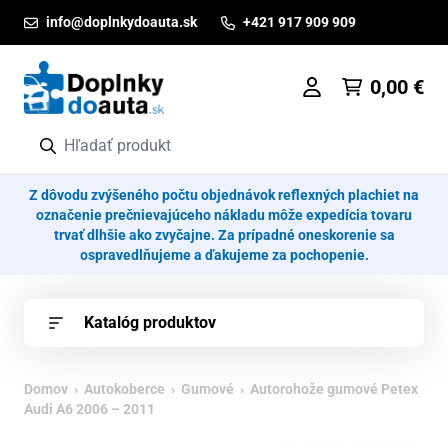
Prejsť na obsah
info@doplnkydoauta.sk
+421 917 909 909
0,00
€
Z dôvodu zvýšeného počtu objednávok reflexných plachiet na
označenie prečnievajúceho nákladu môže expedícia tovaru
trvať dlhšie ako zvyčajne. Za prípadné oneskorenie sa
ospravedlňujeme a ďakujeme za pochopenie.
Katalóg produktov
Domov
›
Autokoberce
›
Gumové
› Autorohože gumové Petex
Audi A6 2006 – 2011