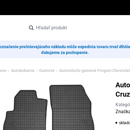
označenie prečnievajúceho nákladu môže expedícia tovaru trvať dlhši
ďakujeme za pochopenie.
mov
›
Autokoberce
›
Gumové
› Autorohože gumové Frogum Chevrolet 
Auto
Cruz
Kategó
Značk
sklad