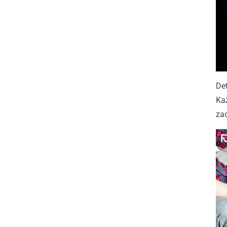
Det
Kaž
zac