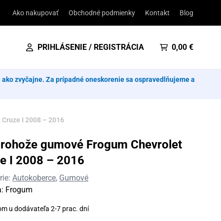
Ako nakupovať
Obchodné podmienky
Kontakt
Blog
PRIHLÁSENIE / REGISTRÁCIA
0,00
€
e ako zvyčajne. Za prípadné oneskorenie sa ospravedlňujeme a
Cruze I 2008 – 2016
rohože gumové Frogum Chevrolet
e I 2008 – 2016
rie:
Autokoberce
,
Gumové
a:
Frogum
om u dodávateľa 2-7 prac. dní