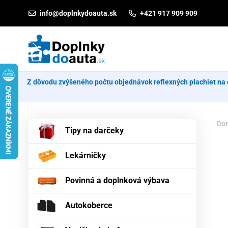
Prejsť na obsah
info@doplnkydoauta.sk
+421 917 909 909
Z dôvodu zvýšeného počtu objednávok reflexných plachiet na 
Do
Tipy na darčeky
Lekárničky
Povinná a doplnková výbava
Autokoberce