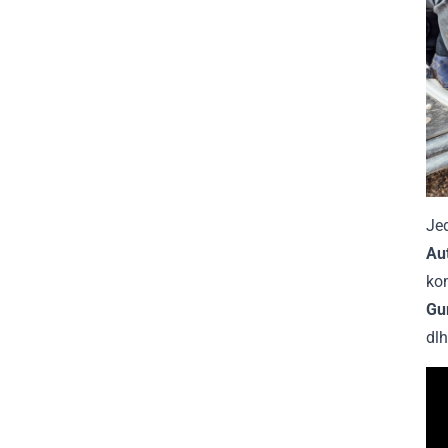
Jed
Au
kom
Gu
dlh