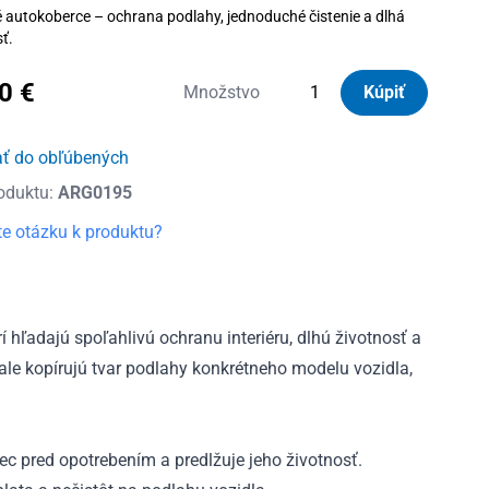
autokoberce – ochrana podlahy, jednoduché čistenie a dlhá
ť.
60
€
množstvo
Množstvo
Kúpiť
Autorohože
gumové
ať do obľúbených
Frogum
oduktu:
ARG0195
Chevrolet
Cruze
e otázku k produktu?
I
2008
-
2016
í hľadajú spoľahlivú ochranu interiéru, dlhú životnosť a
le kopírujú tvar podlahy konkrétneho modelu vozidla,
c pred opotrebením a predlžuje jeho životnosť.