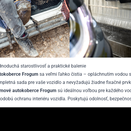
noduchá starostlivosť a praktické balenie
tokoberce Frogum
sa veľmi ľahko čistia – opláchnutím vodou s
pletná sada pre vaše vozidlo a nevyžadujú žiadne fixačné prvk
mové autokoberce Frogum
sú ideálnou voľbou pre každého vodič
odobú ochranu interiéru vozidla. Poskytujú odolnosť, bezpečno