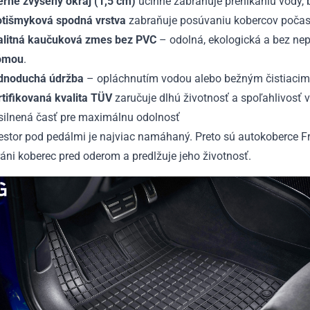
erne zvýšený okraj (1,5 cm)
účinne zabraňuje prenikaniu vody, b
otišmyková spodná vrstva
zabraňuje posúvaniu kobercov počas 
alitná kaučuková zmes bez PVC
– odolná, ekologická a bez n
ómou
.
dnoduchá údržba
– opláchnutím vodou alebo bežným čistiacim 
rtifikovaná kvalita TÜV
zaručuje dlhú životnosť a spoľahlivosť 
silnená časť pre maximálnu odolnosť
iestor pod pedálmi je najviac namáhaný. Preto sú autokoberce
áni koberec pred oderom a predlžuje jeho životnosť.