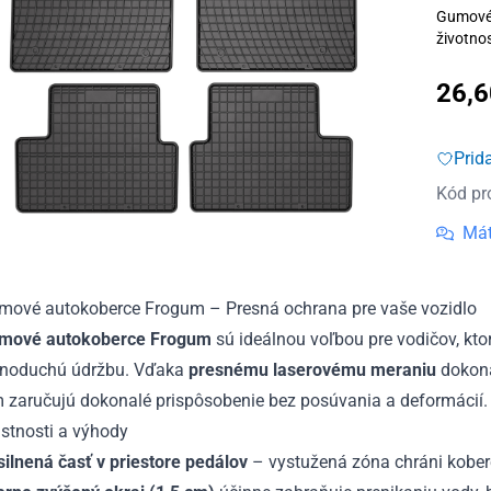
Gumové 
životnos
26,
Prid
Kód pr
Mát
mové autokoberce Frogum – Presná ochrana pre vaše vozidlo
mové autokoberce Frogum
sú ideálnou voľbou pre vodičov, ktor
dnoduchú údržbu. Vďaka
presnému laserovému meraniu
dokona
m zaručujú dokonalé prispôsobenie bez posúvania a deformácií.
stnosti a výhody
ilnená časť v priestore pedálov
– vystužená zóna chráni kobere