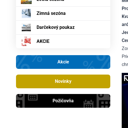
Mi
Pr
Zimná sezóna
Kv
ar
Darčekový poukaz
Je
Ce
AKCIE
Zo
Pr
Akcie
chr
Novinky
Požičovňa