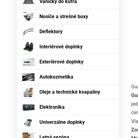
Vaničky do kufra
Nosiče a strešné boxy
Deflektory
Interiérové doplnky
Exteriérové doplnky
Autokozmetika
Gu
Oleje a technické kvapaliny
Gu
je
Elektronika
čí
Vla
Univerzálne doplnky
Zos
Letná sezóna