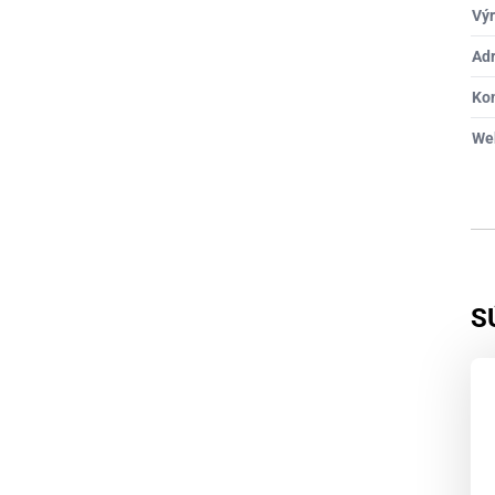
Výr
Ad
Ko
We
S