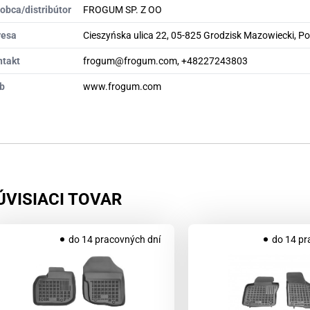
obca/distribútor
FROGUM SP. Z OO
resa
Cieszyńska ulica 22, 05-825 Grodzisk Mazowiecki, P
ntakt
frogum@frogum.com, +48227243803
b
www.frogum.com
ÚVISIACI TOVAR
do 14 pracovných dní
do 14 pr