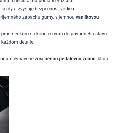
lata a nečistôt na podlahu vozidla.
jazdy a zvyšuje bezpečnosť vodiča.
epríjemného zápachu gumy, s jemnou
vanilkovou
prostriedkom sa koberec vráti do pôvodného stavu.
v každom detaile.
 Frogum vybavené
zosilnenou pedálovou zónou
, ktorá