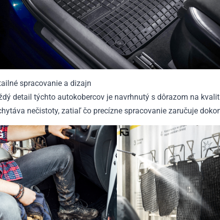
ailné spracovanie a dizajn
dý detail týchto autokobercov je navrhnutý s dôrazom na kvalit
hytáva nečistoty, zatiaľ čo precízne spracovanie zaručuje dokon