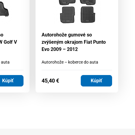
so
Autorohože gumové so
A
 Golf V
zvýšeným okrajom Fiat Punto
z
Evo 2009 – 2012
C
 auta
Autorohože – koberce do auta
Au
45,40
€
4
Kúpiť
Kúpiť