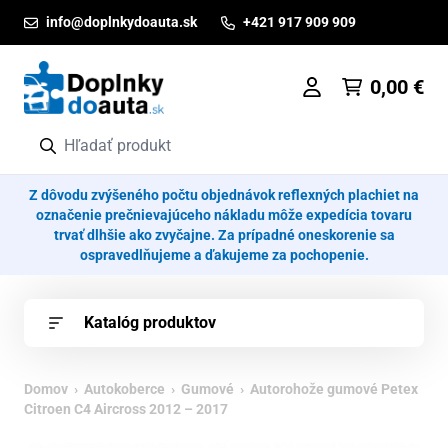
Prejsť na obsah
info@doplnkydoauta.sk
+421 917 909 909
0,00
€
Z dôvodu zvýšeného počtu objednávok reflexných plachiet na
označenie prečnievajúceho nákladu môže expedícia tovaru
trvať dlhšie ako zvyčajne. Za prípadné oneskorenie sa
ospravedlňujeme a ďakujeme za pochopenie.
Katalóg produktov
Domov
›
Autokoberce
›
Gumové
› Autorohože gumové Petex
Citroen C4 Aircross 2012 – 2017