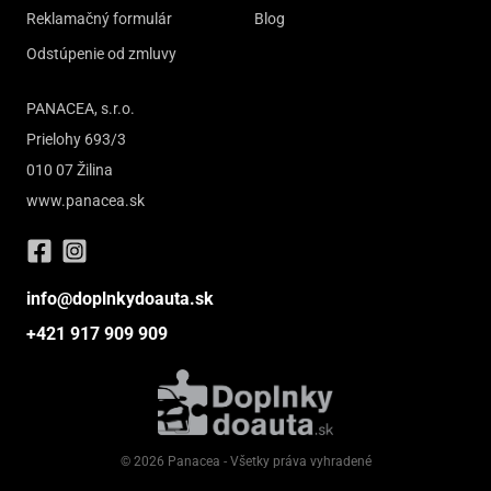
Reklamačný formulár
Blog
Odstúpenie od zmluvy
PANACEA, s.r.o.
Prielohy 693/3
010 07 Žilina
www.panacea.sk
info@doplnkydoauta.sk
+421 917 909 909
© 2026 Panacea - Všetky práva vyhradené