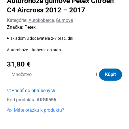
Autorohože gumové Petex Citroen
C4 Aircross 2012 – 2017
Kategórie:
Autokoberce
,
Gumové
Značka:
Petex
skladom u dodávateľa 2-7 prac. dní
Autorohože – koberce do auta
31,80
€
množstvo
Množstvo
Kúpiť
Autorohože
gumové
Pridať do obľúbených
Petex
Kód produktu:
ARG0556
Citroen
C4
Máte otázku k produktu?
Aircross
2012