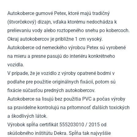
-
2017
Autokoberce gumové Petex, ktoré majú tradičný
(štvorčekový) dizajn, vďaka ktorému nedochádza k
prelievaniu vody alebo roztopeného snehu po kobercoch.
Okraj autokobercov je približne 1 cm vysoký.
Autokoberce od nemeckého výrobcu Petex sú vyrobené
na mieru a presne pasujú do interiéru konkrétneho
vozidla.
V prípade, že je vozidlo z výroby opatrené bodmi v
podlahe pre použitie originálnych fixácií, potom sú
fixácie súčasťou predných autokobercov.
Autokoberce sa lisujú bez použitia PVC a počas výroby
sa pravidelne kontrolujú na prítomnosť ďalších toxických
a škodlivých látok.
Výrobok spĺňa certifikát 555203010 / 2015 od
skúšobného inštitútu Dekra. Spĺňa tak najvyššie