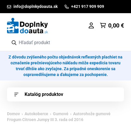
Prejsť na obsah
info@doplnkydoauta.sk
+421 917 909 909
0,00
€
Z dôvodu zvýšeného počtu objednávok reflexných plachiet na
označenie prečnievajúceho nákladu môže expedícia tovaru
trvať dlhšie ako zvyčajne. Za prípadné oneskorenie sa
ospravedlňujeme a ďakujeme za pochopenie.
Katalóg produktov
Domov
›
Autokoberce
›
Gumové
› Autorohože gumové
Frogum Citroen Jumpy III 3. rada od 2016