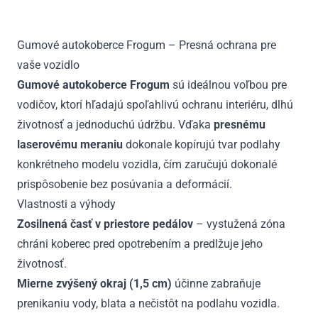
rada
od
Gumové autokoberce Frogum – Presná ochrana pre
2016
vaše vozidlo
Gumové autokoberce Frogum
sú ideálnou voľbou pre
vodičov, ktorí hľadajú spoľahlivú ochranu interiéru, dlhú
životnosť a jednoduchú údržbu. Vďaka
presnému
laserovému meraniu
dokonale kopírujú tvar podlahy
konkrétneho modelu vozidla, čím zaručujú dokonalé
prispôsobenie bez posúvania a deformácií.
Vlastnosti a výhody
Zosilnená časť v priestore pedálov
– vystužená zóna
chráni koberec pred opotrebením a predlžuje jeho
životnosť.
Mierne zvýšený okraj (1,5 cm)
účinne zabraňuje
prenikaniu vody, blata a nečistôt na podlahu vozidla.