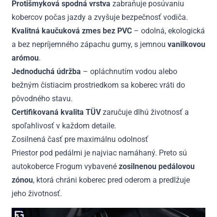
Protišmyková spodná vrstva
zabraňuje posúvaniu
kobercov počas jazdy a zvyšuje bezpečnosť vodiča.
Kvalitná kaučuková zmes bez PVC
– odolná, ekologická
a bez nepríjemného zápachu gumy, s jemnou
vanilkovou
arómou
.
Jednoduchá údržba
– opláchnutím vodou alebo
bežným čistiacim prostriedkom sa koberec vráti do
pôvodného stavu.
Certifikovaná kvalita TÜV
zaručuje dlhú životnosť a
spoľahlivosť v každom detaile.
Zosilnená časť pre maximálnu odolnosť
Priestor pod pedálmi je najviac namáhaný. Preto sú
autokoberce Frogum vybavené
zosilnenou pedálovou
zónou
, ktorá chráni koberec pred oderom a predlžuje
jeho životnosť.