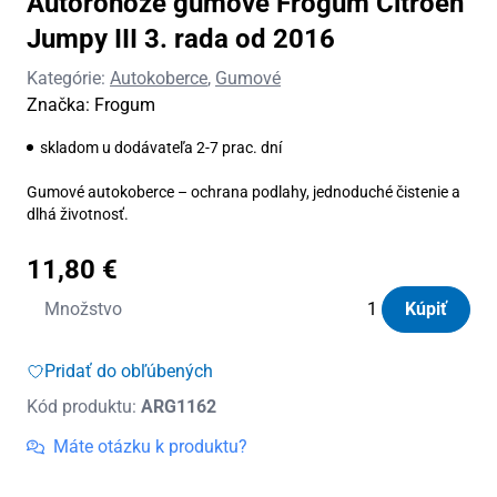
Autorohože gumové Frogum Citroen
Jumpy III 3. rada od 2016
Kategórie:
Autokoberce
,
Gumové
Značka:
Frogum
skladom u dodávateľa 2-7 prac. dní
Gumové autokoberce – ochrana podlahy, jednoduché čistenie a
dlhá životnosť.
11,80
€
množstvo
Množstvo
Kúpiť
Autorohože
gumové
Pridať do obľúbených
Frogum
Kód produktu:
ARG1162
Citroen
Jumpy
Máte otázku k produktu?
III
3.