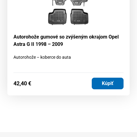
Autorohože gumové so zvýšeným okrajom Opel
Astra G II 1998 – 2009
Autorohože – koberce do auta
42,40
€
Kúpiť