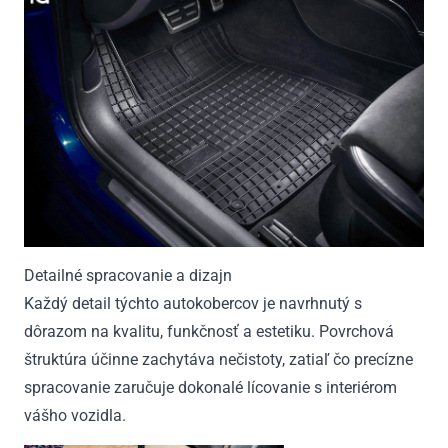
Detailné spracovanie a dizajn
Každý detail týchto autokobercov je navrhnutý s
dôrazom na kvalitu, funkčnosť a estetiku. Povrchová
štruktúra účinne zachytáva nečistoty, zatiaľ čo precízne
spracovanie zaručuje dokonalé lícovanie s interiérom
vášho vozidla.