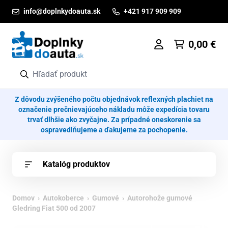
Prejsť na obsah
info@doplnkydoauta.sk
+421 917 909 909
0,00
€
Z dôvodu zvýšeného počtu objednávok reflexných plachiet na
označenie prečnievajúceho nákladu môže expedícia tovaru
trvať dlhšie ako zvyčajne. Za prípadné oneskorenie sa
ospravedlňujeme a ďakujeme za pochopenie.
Katalóg produktov
Domov
›
Autokoberce
›
Gumové
› Autorohože gumové
Gledring Fiat 500 od 2007