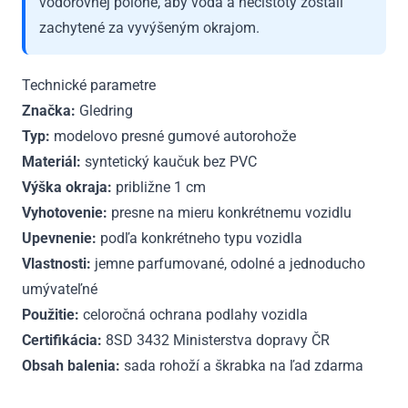
vodorovnej polohe, aby voda a nečistoty zostali
zachytené za vyvýšeným okrajom.
Technické parametre
Značka:
Gledring
Typ:
modelovo presné gumové autorohože
Materiál:
syntetický kaučuk bez PVC
Výška okraja:
približne 1 cm
Vyhotovenie:
presne na mieru konkrétnemu vozidlu
Upevnenie:
podľa konkrétneho typu vozidla
Vlastnosti:
jemne parfumované, odolné a jednoducho
umývateľné
Použitie:
celoročná ochrana podlahy vozidla
Certifikácia:
8SD 3432 Ministerstva dopravy ČR
Obsah balenia:
sada rohoží a škrabka na ľad zdarma