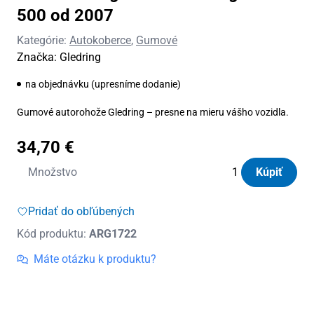
500 od 2007
Kategórie:
Autokoberce
,
Gumové
Značka:
Gledring
na objednávku (upresníme dodanie)
Gumové autorohože Gledring – presne na mieru vášho vozidla.
34,70
€
množstvo
Množstvo
Kúpiť
Autorohože
gumové
Pridať do obľúbených
Gledring
Kód produktu:
ARG1722
Fiat
500
Máte otázku k produktu?
od
2007