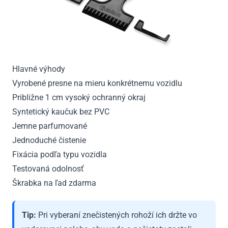
Hlavné výhody
Vyrobené presne na mieru konkrétnemu vozidlu
Približne 1 cm vysoký ochranný okraj
Syntetický kaučuk bez PVC
Jemne parfumované
Jednoduché čistenie
Fixácia podľa typu vozidla
Testovaná odolnosť
Škrabka na ľad zdarma
Tip:
Pri vyberaní znečistených rohoží ich držte vo