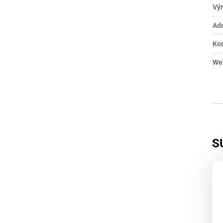
Výr
Ad
Ko
We
S