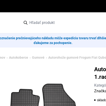
označenie prečnievajúceho nákladu môže expedícia tovaru trvať dlhši
ďakujeme za pochopenie.
mov
›
Autokoberce
›
Gumové
› Autorohože gumové Frogum Fiat Qubo
Auto
1.ra
Kategó
Značk
sklad