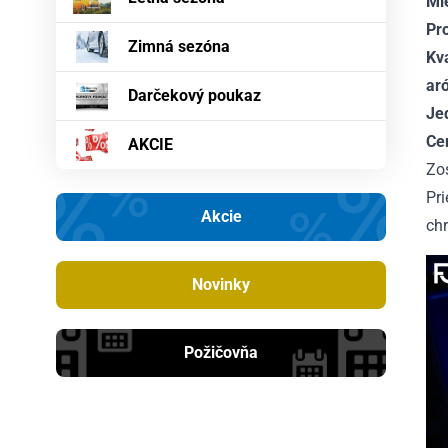
Mi
Pr
Zimná sezóna
Kv
ar
Darčekový poukaz
Je
Ce
AKCIE
Zo
Pr
Akcie
chr
Novinky
Požičovňa