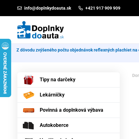
Prejsť na obsah
info@doplnkydoauta.sk
+421 917 909 909
Z dôvodu zvýšeného počtu objednávok reflexných plachiet na 
Do
Tipy na darčeky
Lekárničky
Povinná a doplnková výbava
Autokoberce