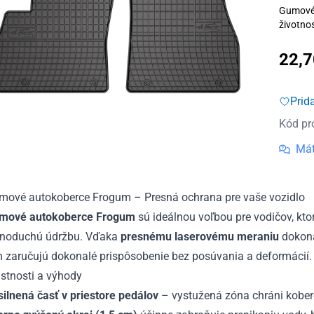
Gumové 
životnos
22,
Prid
Kód pr
Mát
mové autokoberce Frogum – Presná ochrana pre vaše vozidlo
mové autokoberce Frogum
sú ideálnou voľbou pre vodičov, ktor
dnoduchú údržbu. Vďaka
presnému laserovému meraniu
dokona
m zaručujú dokonalé prispôsobenie bez posúvania a deformácií.
stnosti a výhody
ilnená časť v priestore pedálov
– vystužená zóna chráni kobere