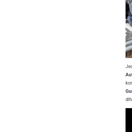
Jed
Au
kom
Gu
dlh