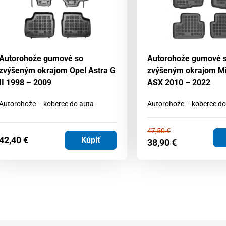
Autorohože gumové so
Autorohože gumové 
zvýšeným okrajom Opel Astra G
zvýšeným okrajom Mi
II 1998 – 2009
ASX 2010 – 2022
Autorohože – koberce do auta
Autorohože – koberce do
47,50
€
42,40
€
Kúpiť
38,90
€