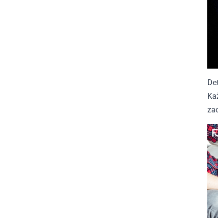
Det
Kaž
zac