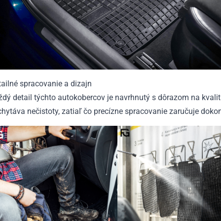
ailné spracovanie a dizajn
dý detail týchto autokobercov je navrhnutý s dôrazom na kvalit
hytáva nečistoty, zatiaľ čo precízne spracovanie zaručuje dokon