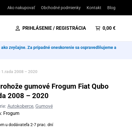
Ako nakupovať
Obchodné podmienky
Kontakt
Blog
PRIHLÁSENIE / REGISTRÁCIA
0,00
€
e ako zvyčajne. Za prípadné oneskorenie sa ospravedlňujeme a
 1.rada 2008 – 2020
rohože gumové Frogum Fiat Qubo
da 2008 – 2020
rie:
Autokoberce
,
Gumové
a:
Frogum
om u dodávateľa 2-7 prac. dní