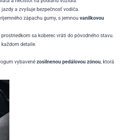
lata a nečistôt na podlahu vozidla.
jazdy a zvyšuje bezpečnosť vodiča.
epríjemného zápachu gumy, s jemnou
vanilkovou
prostriedkom sa koberec vráti do pôvodného stavu.
v každom detaile.
 Frogum vybavené
zosilnenou pedálovou zónou
, ktorá