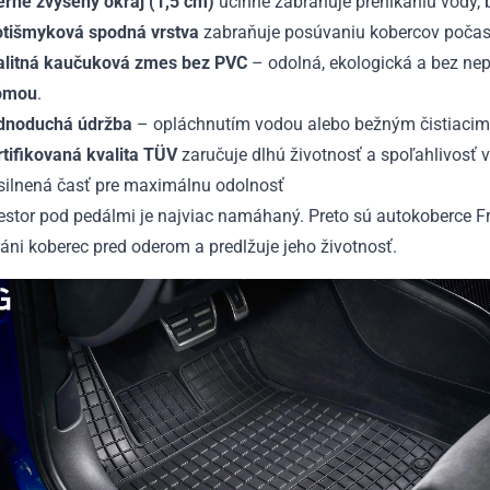
erne zvýšený okraj (1,5 cm)
účinne zabraňuje prenikaniu vody, b
otišmyková spodná vrstva
zabraňuje posúvaniu kobercov počas 
alitná kaučuková zmes bez PVC
– odolná, ekologická a bez n
ómou
.
dnoduchá údržba
– opláchnutím vodou alebo bežným čistiacim 
rtifikovaná kvalita TÜV
zaručuje dlhú životnosť a spoľahlivosť 
silnená časť pre maximálnu odolnosť
iestor pod pedálmi je najviac namáhaný. Preto sú autokoberce
áni koberec pred oderom a predlžuje jeho životnosť.