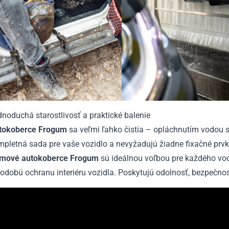
noduchá starostlivosť a praktické balenie
tokoberce Frogum
sa veľmi ľahko čistia – opláchnutím vodou s
pletná sada pre vaše vozidlo a nevyžadujú žiadne fixačné prvk
mové autokoberce Frogum
sú ideálnou voľbou pre každého vodič
odobú ochranu interiéru vozidla. Poskytujú odolnosť, bezpečno