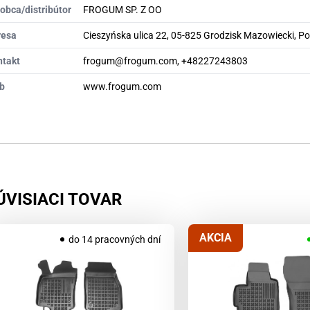
obca/distribútor
FROGUM SP. Z OO
resa
Cieszyńska ulica 22, 05-825 Grodzisk Mazowiecki, P
ntakt
frogum@frogum.com, +48227243803
b
www.frogum.com
ÚVISIACI TOVAR
AKCIA
do 14 pracovných dní