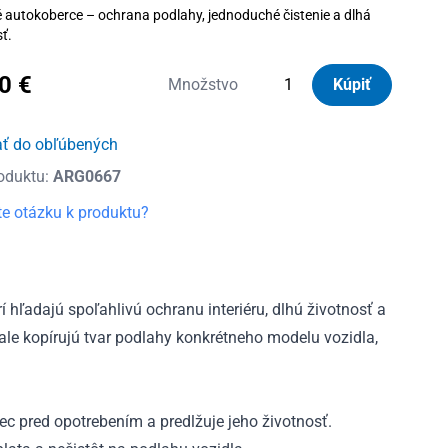
autokoberce – ochrana podlahy, jednoduché čistenie a dlhá
ť.
70
€
množstvo
Množstvo
Kúpiť
Autorohože
gumové
ať do obľúbených
Frogum
oduktu:
ARG0667
Fiat
Qubo
e otázku k produktu?
1.rada
2008
-
2020
í hľadajú spoľahlivú ochranu interiéru, dlhú životnosť a
le kopírujú tvar podlahy konkrétneho modelu vozidla,
c pred opotrebením a predlžuje jeho životnosť.