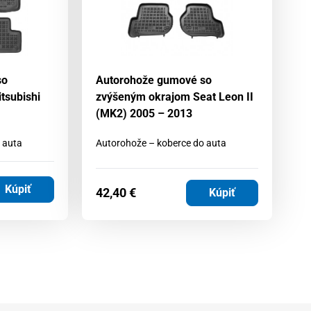
so
Autorohože gumové so
A
tsubishi
zvýšeným okrajom Seat Leon II
z
(MK2) 2005 – 2013
II
 auta
Autorohože – koberce do auta
Au
Kúpiť
42,40
€
6
Kúpiť