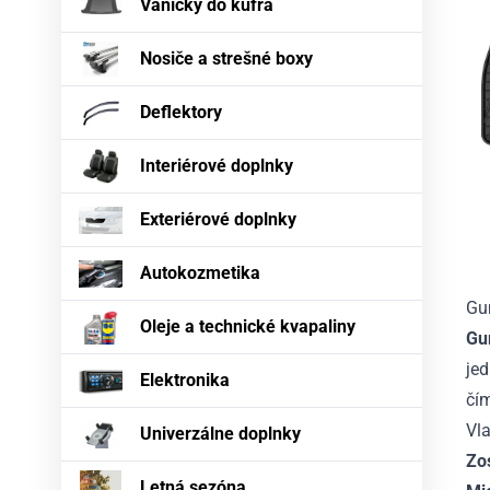
Vaničky do kufra
Nosiče a strešné boxy
Deflektory
Interiérové doplnky
Exteriérové doplnky
Autokozmetika
Gu
Oleje a technické kvapaliny
Gu
je
Elektronika
čí
Vla
Univerzálne doplnky
Zos
Letná sezóna