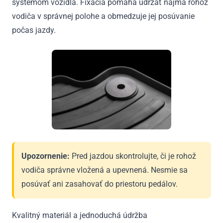
systémom vozidla. Fixácia pomáha udržať najmä rohož
vodiča v správnej polohe a obmedzuje jej posúvanie
počas jazdy.
Upozornenie:
Pred jazdou skontrolujte, či je rohož
vodiča správne vložená a upevnená. Nesmie sa
posúvať ani zasahovať do priestoru pedálov.
Kvalitný materiál a jednoduchá údržba