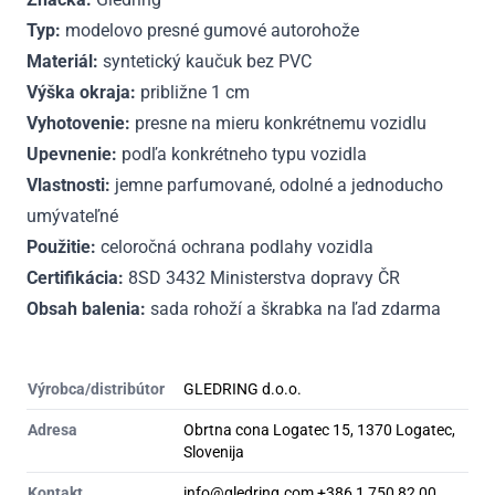
Typ:
modelovo presné gumové autorohože
Materiál:
syntetický kaučuk bez PVC
Výška okraja:
približne 1 cm
Vyhotovenie:
presne na mieru konkrétnemu vozidlu
Upevnenie:
podľa konkrétneho typu vozidla
Vlastnosti:
jemne parfumované, odolné a jednoducho
umývateľné
Použitie:
celoročná ochrana podlahy vozidla
Certifikácia:
8SD 3432 Ministerstva dopravy ČR
Obsah balenia:
sada rohoží a škrabka na ľad zdarma
Výrobca/distribútor
GLEDRING d.o.o.
Adresa
Obrtna cona Logatec 15, 1370 Logatec,
Slovenija
Kontakt
info@gledring.com +386 1 750 82 00