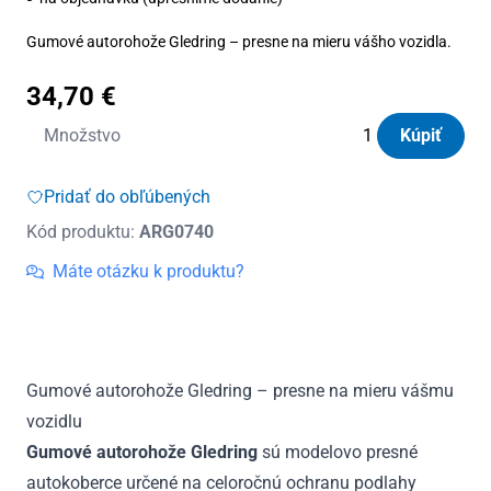
Gumové autorohože Gledring – presne na mieru vášho vozidla.
34,70
€
množstvo
Množstvo
Kúpiť
Autorohože
gumové
Pridať do obľúbených
Gledring
Kód produktu:
ARG0740
Ford
C-
Máte otázku k produktu?
Max
2003
-
2012
Gumové autorohože Gledring – presne na mieru vášmu
vozidlu
Gumové autorohože Gledring
sú modelovo presné
autokoberce určené na celoročnú ochranu podlahy