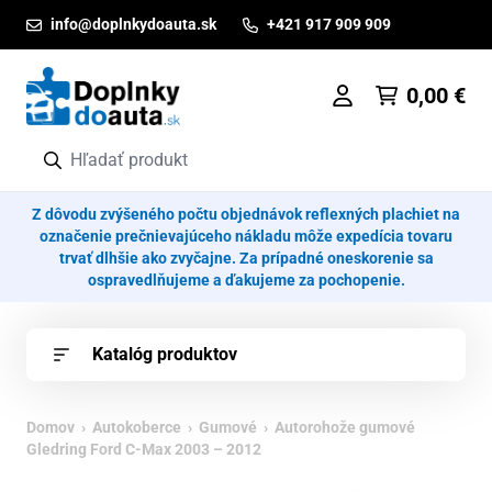
Prejsť na obsah
info@doplnkydoauta.sk
+421 917 909 909
0,00
€
Z dôvodu zvýšeného počtu objednávok reflexných plachiet na
označenie prečnievajúceho nákladu môže expedícia tovaru
trvať dlhšie ako zvyčajne. Za prípadné oneskorenie sa
ospravedlňujeme a ďakujeme za pochopenie.
Katalóg produktov
Domov
›
Autokoberce
›
Gumové
› Autorohože gumové
Gledring Ford C-Max 2003 – 2012