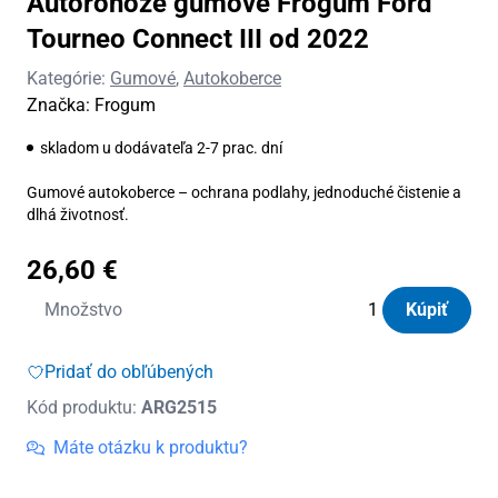
Autorohože gumové Frogum Ford
Tourneo Connect III od 2022
Kategórie:
Gumové
,
Autokoberce
Značka:
Frogum
skladom u dodávateľa 2-7 prac. dní
Gumové autokoberce – ochrana podlahy, jednoduché čistenie a
dlhá životnosť.
26,60
€
množstvo
Množstvo
Kúpiť
Autorohože
gumové
Pridať do obľúbených
Frogum
Kód produktu:
ARG2515
Ford
Tourneo
Máte otázku k produktu?
Connect
III