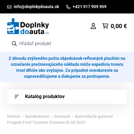
Prejsť na obsah
info@doplnkydoauta.sk
+421 917 909 909
0,00
€
Z dôvodu zvýšeného počtu objednávok reflexných plachiet na
označenie prečnievajúceho nákladu môže expedícia tovaru
trvať dlhšie ako zvyčajne. Za prípadné oneskorenie sa
ospravedlňujeme a ďakujeme za pochopenie.
Katalóg produktov
Domov
›
Autokoberce
›
Gumové
› Autorohože gumové
Frogum Ford Tourneo Connect III od 2022