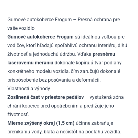
od
2022
Gumové autokoberce Frogum – Presná ochrana pre
vaše vozidlo
Gumové autokoberce Frogum
sú ideálnou voľbou pre
vodičov, ktorí hľadajú spoľahlivú ochranu interiéru, dlhú
životnosť a jednoduchú údržbu. Vďaka
presnému
laserovému meraniu
dokonale kopírujú tvar podlahy
konkrétneho modelu vozidla, čím zaručujú dokonalé
prispôsobenie bez posúvania a deformácií.
Vlastnosti a výhody
Zosilnená časť v priestore pedálov
– vystužená zóna
chráni koberec pred opotrebením a predlžuje jeho
životnosť.
Mierne zvýšený okraj (1,5 cm)
účinne zabraňuje
prenikaniu vody, blata a nečistôt na podlahu vozidla.