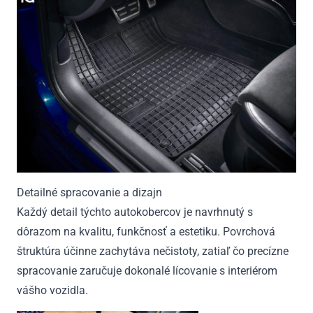
Detailné spracovanie a dizajn
Každý detail týchto autokobercov je navrhnutý s
dôrazom na kvalitu, funkčnosť a estetiku. Povrchová
štruktúra účinne zachytáva nečistoty, zatiaľ čo precízne
spracovanie zaručuje dokonalé lícovanie s interiérom
vášho vozidla.