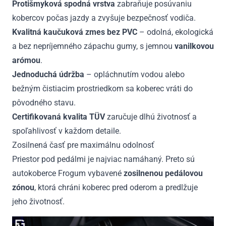
Protišmyková spodná vrstva
zabraňuje posúvaniu
kobercov počas jazdy a zvyšuje bezpečnosť vodiča.
Kvalitná kaučuková zmes bez PVC
– odolná, ekologická
a bez nepríjemného zápachu gumy, s jemnou
vanilkovou
arómou
.
Jednoduchá údržba
– opláchnutím vodou alebo
bežným čistiacim prostriedkom sa koberec vráti do
pôvodného stavu.
Certifikovaná kvalita TÜV
zaručuje dlhú životnosť a
spoľahlivosť v každom detaile.
Zosilnená časť pre maximálnu odolnosť
Priestor pod pedálmi je najviac namáhaný. Preto sú
autokoberce Frogum vybavené
zosilnenou pedálovou
zónou
, ktorá chráni koberec pred oderom a predlžuje
jeho životnosť.