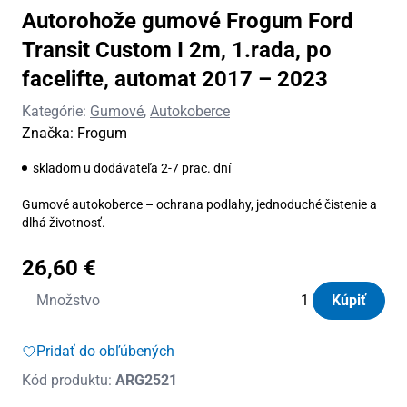
Autorohože gumové Frogum Ford
Transit Custom I 2m, 1.rada, po
facelifte, automat 2017 – 2023
Kategórie:
Gumové
,
Autokoberce
Značka:
Frogum
skladom u dodávateľa 2-7 prac. dní
Gumové autokoberce – ochrana podlahy, jednoduché čistenie a
dlhá životnosť.
26,60
€
množstvo
Množstvo
Kúpiť
Autorohože
gumové
Pridať do obľúbených
Frogum
Kód produktu:
ARG2521
Ford