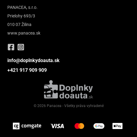
PANACEA, s.r.o.
Prielohy 693/3
010 07 Žilina
www.panacea.sk
info@doplnkydoauta.sk
+421 917 909 909
© 2026 Panacea - Všetky práva vyhradené