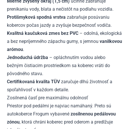
Mierne zvýšený okraj (1,5 cm)
účinne zabraňuje
prenikaniu vody, blata a nečistôt na podlahu vozidla.
Protišmyková spodná vrstva
zabraňuje posúvaniu
kobercov počas jazdy a zvyšuje bezpečnosť vodiča.
Kvalitná kaučuková zmes bez PVC
– odolná, ekologická
a bez nepríjemného zápachu gumy, s jemnou
vanilkovou
arómou
.
Jednoduchá údržba
– opláchnutím vodou alebo
bežným čistiacim prostriedkom sa koberec vráti do
pôvodného stavu.
Certifikovaná kvalita TÜV
zaručuje dlhú životnosť a
spoľahlivosť v každom detaile.
Zosilnená časť pre maximálnu odolnosť
Priestor pod pedálmi je najviac namáhaný. Preto sú
autokoberce Frogum vybavené
zosilnenou pedálovou
zónou
, ktorá chráni koberec pred oderom a predlžuje