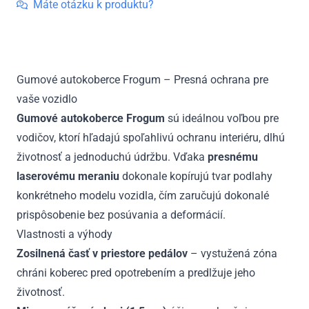
Transit
Máte otázku k produktu?
Custom
I
2m,
1.rada,
Gumové autokoberce Frogum – Presná ochrana pre
po
vaše vozidlo
facelifte,
automat
Gumové autokoberce Frogum
sú ideálnou voľbou pre
2017
vodičov, ktorí hľadajú spoľahlivú ochranu interiéru, dlhú
-
životnosť a jednoduchú údržbu. Vďaka
presnému
2023
laserovému meraniu
dokonale kopírujú tvar podlahy
konkrétneho modelu vozidla, čím zaručujú dokonalé
prispôsobenie bez posúvania a deformácií.
Vlastnosti a výhody
Zosilnená časť v priestore pedálov
– vystužená zóna
chráni koberec pred opotrebením a predlžuje jeho
životnosť.