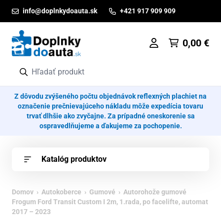
Prejsť na obsah
info@doplnkydoauta.sk
+421 917 909 909
0,00
€
Z dôvodu zvýšeného počtu objednávok reflexných plachiet na
označenie prečnievajúceho nákladu môže expedícia tovaru
trvať dlhšie ako zvyčajne. Za prípadné oneskorenie sa
ospravedlňujeme a ďakujeme za pochopenie.
Katalóg produktov
Domov
›
Autokoberce
›
Gumové
› Autorohože gumové
Frogum Ford Transit Custom I 2m, 1.rada, po facelifte, automat
2017 – 2023