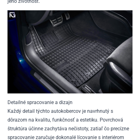
jeho životnosť.
Detailné spracovanie a dizajn
Každý detail týchto autokobercov je navrhnutý s
dôrazom na kvalitu, funkčnosť a estetiku. Povrchová
štruktúra účinne zachytáva nečistoty, zatiaľ čo precízne
spracovanie zaručuje dokonalé lícovanie s interiérom