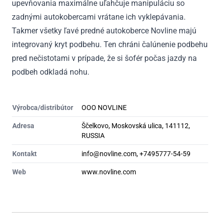
upevňovania maximálne uľahčuje manipuláciu so
zadnými autokobercami vrátane ich vyklepávania.
Takmer všetky ľavé predné autokoberce Novline majú
integrovaný kryt podbehu. Ten chráni čalúnenie podbehu
pred nečistotami v prípade, že si šofér počas jazdy na
podbeh odkladá nohu.
Výrobca/distribútor
OOO NOVLINE
Adresa
Ščelkovo, Moskovská ulica, 141112,
RUSSIA
Kontakt
info@novline.com, +7495777-54-59
Web
www.novline.com