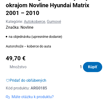
okrajom Novline Hyundai Matrix
2001 – 2010
Kategórie:
Autokoberce
,
Gumové
Značka:
Novline
na objednávku (upresníme dodanie)
Autorohože – koberce do auta
49,70
€
množstvo
Množstvo
Kúpiť
Autorohože
gumové
Pridať do obľúbených
so
Kód produktu:
ARG0185
zvýšeným
okrajom
Máte otázku k produktu?
Novline
Hyundai