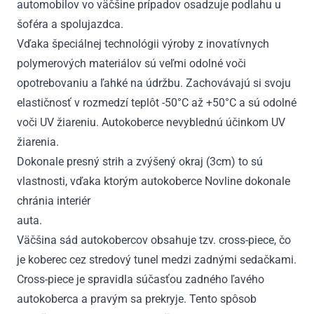
automobilov vo väčšine prípadov osadzuje podlahu u
šoféra a spolujazdca.
Vďaka špeciálnej technológii výroby z inovatívnych
polymerových materiálov sú veľmi odolné voči
opotrebovaniu a ľahké na údržbu. Zachovávajú si svoju
elastičnosť v rozmedzí teplôt -50°C až +50°C a sú odolné
voči UV žiareniu. Autokoberce nevyblednú účinkom UV
žiarenia.
Dokonale presný strih a zvýšený okraj (3cm) to sú
vlastnosti, vďaka ktorým autokoberce Novline dokonale
chránia interiér
au
Väčšina sád autokobercov obsahuje tzv. cross-piece, čo
je koberec cez stredový tunel medzi zadnými sedačkami.
Cross-piece je spravidla súčasťou zadného ľavého
autokoberca a pravým sa prekryje. Tento spôsob