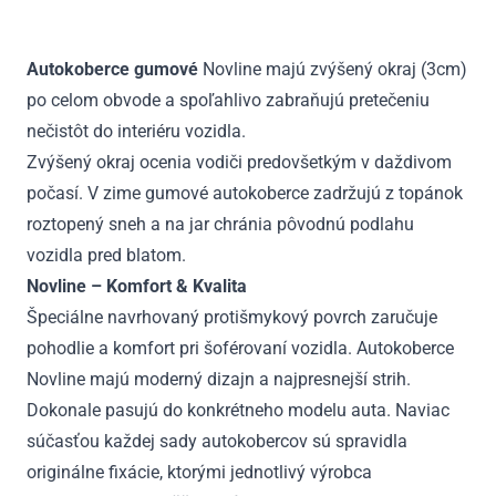
Matrix
2001
Autokoberce gumové
Novline majú zvýšený okraj (3cm)
-
po celom obvode a spoľahlivo zabraňujú pretečeniu
2010
nečistôt do interiéru vozidla.
Zvýšený okraj ocenia vodiči predovšetkým v daždivom
počasí. V zime gumové autokoberce zadržujú z topánok
roztopený sneh a na jar chránia pôvodnú podlahu
vozidla pred blatom.
Novline – Komfort & Kvalita
Špeciálne navrhovaný protišmykový povrch zaručuje
pohodlie a komfort pri šoférovaní vozidla. Autokoberce
Novline majú moderný dizajn a najpresnejší strih.
Dokonale pasujú do konkrétneho modelu auta. Naviac
súčasťou každej sady autokobercov sú spravidla
originálne fixácie, ktorými jednotlivý výrobca