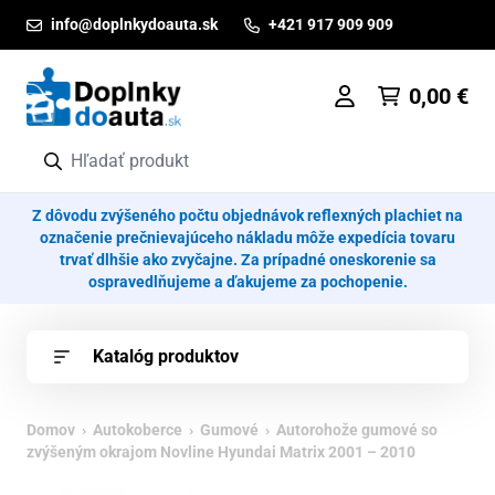
Prejsť na obsah
info@doplnkydoauta.sk
+421 917 909 909
0,00
€
Z dôvodu zvýšeného počtu objednávok reflexných plachiet na
označenie prečnievajúceho nákladu môže expedícia tovaru
trvať dlhšie ako zvyčajne. Za prípadné oneskorenie sa
ospravedlňujeme a ďakujeme za pochopenie.
Katalóg produktov
Domov
›
Autokoberce
›
Gumové
› Autorohože gumové so
zvýšeným okrajom Novline Hyundai Matrix 2001 – 2010