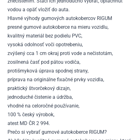
znečistením. Stačí ich jednoducho vybrať, opláchnuť
vodou a opäť vložiť do auta.
Hlavné výhody gumových autokobercov RIGUM
presné gumové autokoberce na mieru vozidlu,
kvalitný materiál bez podielu PVC,
vysoká odolnosť voči opotrebeniu,
zvýšený cca 1 cm okraj proti vode a nečistotám,
zosilnená časť pod pätou vodiča,
protišmyková úprava spodnej strany,
príprava na originálne fixačné prvky vozidla,
praktický štvorčekový dizajn,
jednoduché čistenie a údržba,
vhodné na celoročné používanie,
100 % český výrobok,
atest MD ČR 2 994.
Prečo si vybrať gumové autokoberce RIGUM?