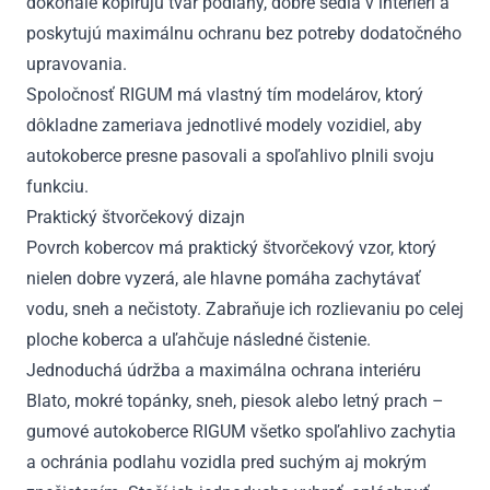
dokonale kopírujú tvar podlahy, dobre sedia v interiéri a
poskytujú maximálnu ochranu bez potreby dodatočného
upravovania.
Spoločnosť RIGUM má vlastný tím modelárov, ktorý
dôkladne zameriava jednotlivé modely vozidiel, aby
autokoberce presne pasovali a spoľahlivo plnili svoju
funkciu.
Praktický štvorčekový dizajn
Povrch kobercov má praktický štvorčekový vzor, ktorý
nielen dobre vyzerá, ale hlavne pomáha zachytávať
vodu, sneh a nečistoty. Zabraňuje ich rozlievaniu po celej
ploche koberca a uľahčuje následné čistenie.
Jednoduchá údržba a maximálna ochrana interiéru
Blato, mokré topánky, sneh, piesok alebo letný prach –
gumové autokoberce RIGUM všetko spoľahlivo zachytia
a ochránia podlahu vozidla pred suchým aj mokrým