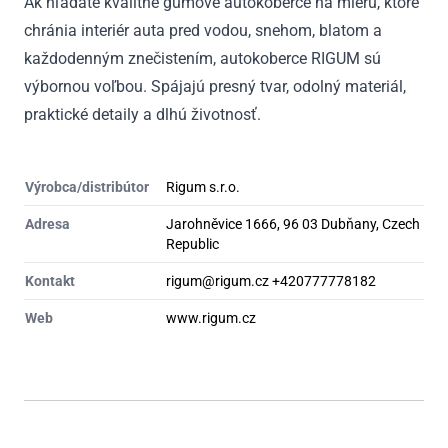
Ak hľadáte kvalitné gumové autokoberce na mieru, ktoré
chránia interiér auta pred vodou, snehom, blatom a
každodenným znečistením, autokoberce RIGUM sú
výbornou voľbou. Spájajú presný tvar, odolný materiál,
praktické detaily a dlhú životnosť.
Výrobca/distribútor
Rigum s.r.o.
Adresa
Jarohněvice 1666, 96 03 Dubňany, Czech
Republic
Kontakt
rigum@rigum.cz +420777778182
Web
www.rigum.cz