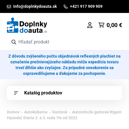
Prejsť na obsah
info@doplnkydoauta.sk
+421 917 909 909
0,00
€
Z dôvodu zvýšeného počtu objednávok reflexných plachiet na
označenie prečnievajúceho nákladu môže expedícia tovaru
trvať dlhšie ako zvyčajne. Za prípadné oneskorenie sa
ospravedlňujeme a ďakujeme za pochopenie.
Katalóg produktov
Domov
›
Autokoberce
›
Gumové
› Autorohože gumové Rigum
Hyundai Staria 2. a 3. rada 7m od 2022