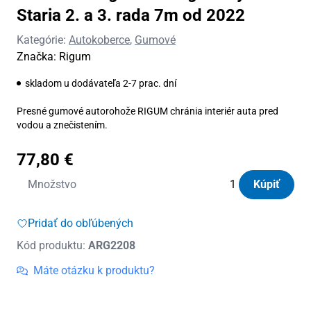
Staria 2. a 3. rada 7m od 2022
Kategórie:
Autokoberce
,
Gumové
Značka:
Rigum
skladom u dodávateľa 2-7 prac. dní
Presné gumové autorohože RIGUM chránia interiér auta pred
vodou a znečistením.
77,80
€
množstvo
Množstvo
Kúpiť
Autorohože
gumové
Pridať do obľúbených
Rigum
Kód produktu:
ARG2208
Hyundai
Staria
Máte otázku k produktu?
2.
a