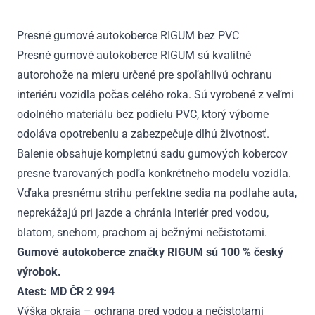
3.
rada
Presné gumové autokoberce RIGUM bez PVC
7m
Presné gumové autokoberce RIGUM sú kvalitné
od
2022
autorohože na mieru určené pre spoľahlivú ochranu
interiéru vozidla počas celého roka. Sú vyrobené z veľmi
odolného materiálu bez podielu PVC, ktorý výborne
odoláva opotrebeniu a zabezpečuje dlhú životnosť.
Balenie obsahuje kompletnú sadu gumových kobercov
presne tvarovaných podľa konkrétneho modelu vozidla.
Vďaka presnému strihu perfektne sedia na podlahe auta,
neprekážajú pri jazde a chránia interiér pred vodou,
blatom, snehom, prachom aj bežnými nečistotami.
Gumové autokoberce značky RIGUM sú 100 % český
výrobok.
Atest: MD ČR 2 994
Výška okraja – ochrana pred vodou a nečistotami