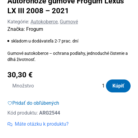
Autorohože gumové Frogum Lexus
LX III 2008 – 2021
Kategórie:
Autokoberce
,
Gumové
Značka:
Frogum
skladom u dodávateľa 2-7 prac. dní
Gumové autokoberce – ochrana podlahy, jednoduché čistenie a
dlhá životnosť.
30,30
€
množstvo
Množstvo
Kúpiť
Autorohože
gumové
Pridať do obľúbených
Frogum
Kód produktu:
ARG2544
Lexus
LX
Máte otázku k produktu?
III
2008