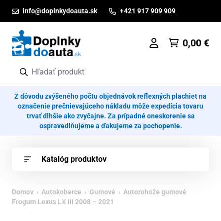
Prejsť na obsah
info@doplnkydoauta.sk
+421 917 909 909
0,00
€
Z dôvodu zvýšeného počtu objednávok reflexných plachiet na
označenie prečnievajúceho nákladu môže expedícia tovaru
trvať dlhšie ako zvyčajne. Za prípadné oneskorenie sa
ospravedlňujeme a ďakujeme za pochopenie.
Katalóg produktov
Domov
›
Autokoberce
›
Gumové
› Autorohože gumové
Frogum Lexus LX III 2008 – 2021