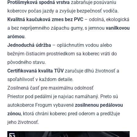
Protišmyková spodná vrstva
zabraňuje posúvaniu
kobercov počas jazdy a zvyšuje bezpečnosť vodiča.
Kvalitná kaučuková zmes bez PVC
– odolná, ekologická
a bez nepríjemného zápachu gumy, s jemnou
vanilkovou
arómou
.
Jednoduchá údržba
– opláchnutím vodou alebo
bežným čistiacim prostriedkom sa koberec vráti do
pôvodného stavu.
Certifikovaná kvalita TÜV
zaručuje dlhú životnosť a
spoľahlivosť v každom detaile.
Zosilnená časť pre maximálnu odolnosť
Priestor pod pedálmi je najviac namáhaný. Preto sú
autokoberce Frogum vybavené
zosilnenou pedálovou
zónou
, ktorá chráni koberec pred oderom a predlžuje
jeho životnosť.