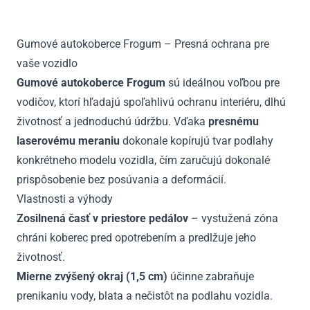
-
2021
Gumové autokoberce Frogum – Presná ochrana pre
vaše vozidlo
Gumové autokoberce Frogum
sú ideálnou voľbou pre
vodičov, ktorí hľadajú spoľahlivú ochranu interiéru, dlhú
životnosť a jednoduchú údržbu. Vďaka
presnému
laserovému meraniu
dokonale kopírujú tvar podlahy
konkrétneho modelu vozidla, čím zaručujú dokonalé
prispôsobenie bez posúvania a deformácií.
Vlastnosti a výhody
Zosilnená časť v priestore pedálov
– vystužená zóna
chráni koberec pred opotrebením a predlžuje jeho
životnosť.
Mierne zvýšený okraj (1,5 cm)
účinne zabraňuje
prenikaniu vody, blata a nečistôt na podlahu vozidla.