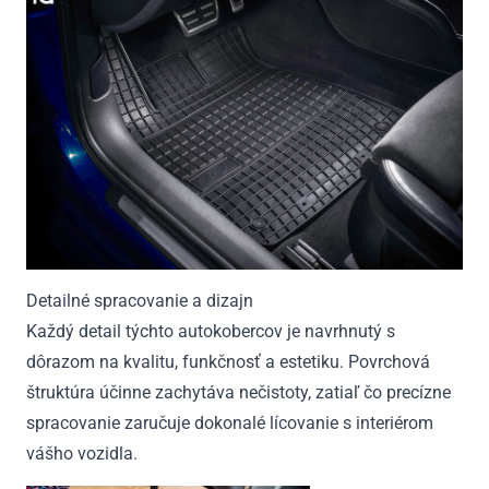
Detailné spracovanie a dizajn
Každý detail týchto autokobercov je navrhnutý s
dôrazom na kvalitu, funkčnosť a estetiku. Povrchová
štruktúra účinne zachytáva nečistoty, zatiaľ čo precízne
spracovanie zaručuje dokonalé lícovanie s interiérom
vášho vozidla.