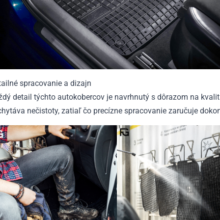
ailné spracovanie a dizajn
dý detail týchto autokobercov je navrhnutý s dôrazom na kvalit
hytáva nečistoty, zatiaľ čo precízne spracovanie zaručuje dokon