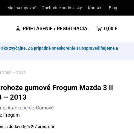
Ako nakupovať
Obchodné podmienky
Kontakt
Blog
PRIHLÁSENIE / REGISTRÁCIA
0,00
€
e ako zvyčajne. Za prípadné oneskorenie sa ospravedlňujeme a
I 2008 – 2013
rohože gumové Frogum Mazda 3 II
8 – 2013
rie:
Autokoberce
,
Gumové
a:
Frogum
om u dodávateľa 2-7 prac. dní