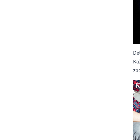
Det
Kaž
zac