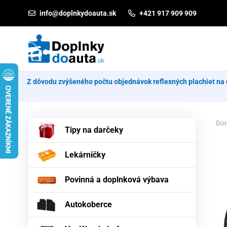
Prejsť na obsah
info@doplnkydoauta.sk
+421 917 909 909
Z dôvodu zvýšeného počtu objednávok reflexných plachiet na 
Do
Tipy na darčeky
Lekárničky
Povinná a doplnková výbava
Autokoberce