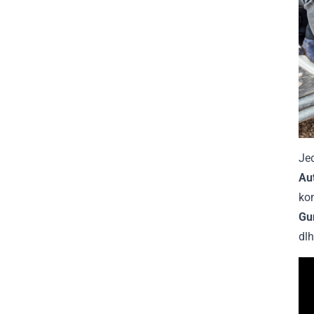
Jed
Au
kom
Gu
dlh