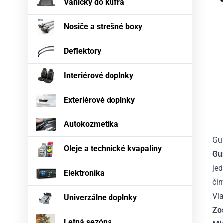
Vaničky do kufra
Nosiče a strešné boxy
Deflektory
Interiérové doplnky
Exteriérové doplnky
Autokozmetika
Gu
Oleje a technické kvapaliny
Gu
je
Elektronika
čí
Vla
Univerzálne doplnky
Zos
Letná sezóna