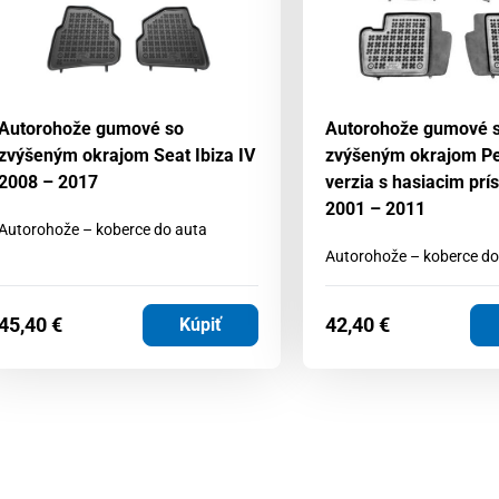
Autorohože gumové so
Autorohože gumové 
zvýšeným okrajom Seat Ibiza IV
zvýšeným okrajom P
2008 – 2017
verzia s hasiacim prí
2001 – 2011
Autorohože – koberce do auta
Autorohože – koberce do
45,40
€
42,40
€
Kúpiť