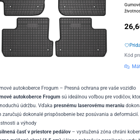
Gumové 
životnos
26,
Prid
Kód pr
Mát
mové autokoberce Frogum – Presná ochrana pre vaše vozidlo
mové autokoberce Frogum
sú ideálnou voľbou pre vodičov, ktor
dnoduchú údržbu. Vďaka
presnému laserovému meraniu
dokona
m zaručujú dokonalé prispôsobenie bez posúvania a deformácií.
stnosti a výhody
ilnená časť v priestore pedálov
– vystužená zóna chráni kobere