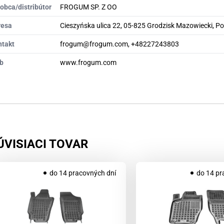
obca/distribútor
FROGUM SP. Z OO
resa
Cieszyńska ulica 22, 05-825 Grodzisk Mazowiecki, P
ntakt
frogum@frogum.com, +48227243803
b
www.frogum.com
ÚVISIACI TOVAR
do 14 pracovných dní
do 14 pr