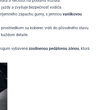
lata a nečistôt na podlahu vozidla.
jazdy a zvyšuje bezpečnosť vodiča.
epríjemného zápachu gumy, s jemnou
vanilkovou
prostriedkom sa koberec vráti do pôvodného stavu.
v každom detaile.
 Frogum vybavené
zosilnenou pedálovou zónou
, ktorá