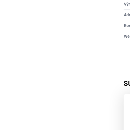
Výr
Ad
Ko
We
S