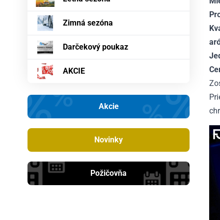
Mi
Pr
Zimná sezóna
Kv
ar
Darčekový poukaz
Je
Ce
AKCIE
Zo
Pr
Akcie
chr
Novinky
Požičovňa