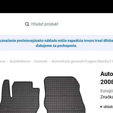
označenie prečnievajúceho nákladu môže expedícia tovaru trvať dlhši
ďakujeme za pochopenie.
mov
›
Autokoberce
›
Gumové
› Autorohože gumové Frogum Mazda 3 I
Auto
200
Kategó
Značk
sklad