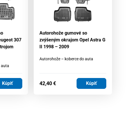
so
Autorohože gumové so
A
eugeot 307
zvýšeným okrajom Opel Astra G
z
strojom
II 1998 – 2009
Tr
2
Autorohože – koberce do auta
 auta
Au
42,40
€
4
Kúpiť
Kúpiť