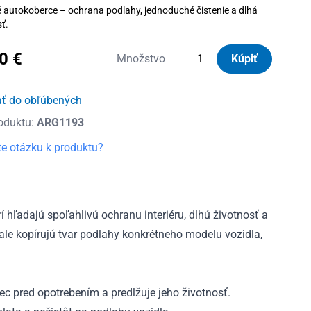
autokoberce – ochrana podlahy, jednoduché čistenie a dlhá
ť.
60
€
množstvo
Množstvo
Kúpiť
Autorohože
gumové
ať do obľúbených
Frogum
oduktu:
ARG1193
Mazda
3
e otázku k produktu?
II
2008
-
2013
í hľadajú spoľahlivú ochranu interiéru, dlhú životnosť a
le kopírujú tvar podlahy konkrétneho modelu vozidla,
c pred opotrebením a predlžuje jeho životnosť.