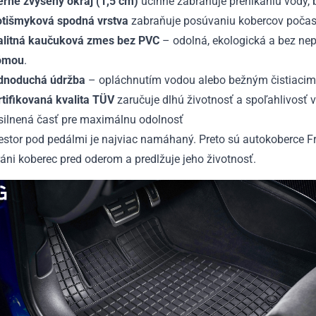
erne zvýšený okraj (1,5 cm)
účinne zabraňuje prenikaniu vody, b
otišmyková spodná vrstva
zabraňuje posúvaniu kobercov počas 
alitná kaučuková zmes bez PVC
– odolná, ekologická a bez n
ómou
.
dnoduchá údržba
– opláchnutím vodou alebo bežným čistiacim 
rtifikovaná kvalita TÜV
zaručuje dlhú životnosť a spoľahlivosť 
silnená časť pre maximálnu odolnosť
iestor pod pedálmi je najviac namáhaný. Preto sú autokoberce
áni koberec pred oderom a predlžuje jeho životnosť.