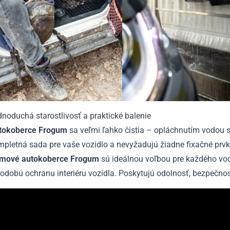
noduchá starostlivosť a praktické balenie
tokoberce Frogum
sa veľmi ľahko čistia – opláchnutím vodou s
pletná sada pre vaše vozidlo a nevyžadujú žiadne fixačné prvk
mové autokoberce Frogum
sú ideálnou voľbou pre každého vodič
odobú ochranu interiéru vozidla. Poskytujú odolnosť, bezpečno