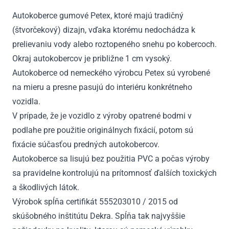
2012
Autokoberce gumové Petex, ktoré majú tradičný
(štvorčekový) dizajn, vďaka ktorému nedochádza k
prelievaniu vody alebo roztopeného snehu po kobercoch.
Okraj autokobercov je približne 1 cm vysoký.
Autokoberce od nemeckého výrobcu Petex sú vyrobené
na mieru a presne pasujú do interiéru konkrétneho
vozidla.
V prípade, že je vozidlo z výroby opatrené bodmi v
podlahe pre použitie originálnych fixácií, potom sú
fixácie súčasťou predných autokobercov.
Autokoberce sa lisujú bez použitia PVC a počas výroby
sa pravidelne kontrolujú na prítomnosť ďalších toxických
a škodlivých látok.
Výrobok spĺňa certifikát 555203010 / 2015 od
skúšobného inštitútu Dekra. Spĺňa tak najvyššie