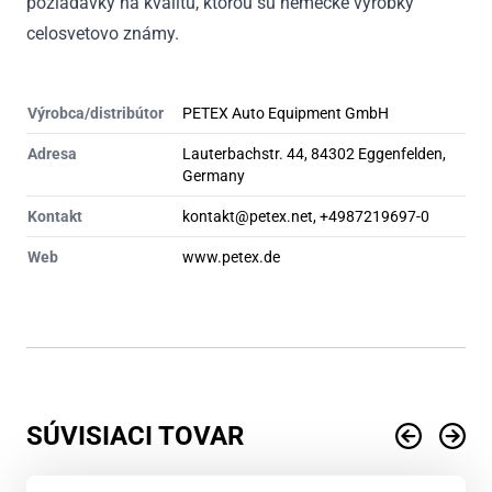
požiadavky na kvalitu, ktorou sú nemecké výrobky
celosvetovo známy.
Výrobca/distribútor
PETEX Auto Equipment GmbH
Adresa
Lauterbachstr. 44, 84302 Eggenfelden,
Germany
Kontakt
kontakt@petex.net, +4987219697-0
Web
www.petex.de
SÚVISIACI TOVAR