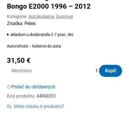
Bongo E2000 1996 – 2012
Kategórie:
Autokoberce
,
Gumové
Značka:
Petex
skladom u dodávateľa 2-7 prac. dní
Autorohože – koberce do auta
31,50
€
množstvo
Množstvo
Kúpiť
Autorohože
gumové
Pridať do obľúbených
Petex
Kód produktu:
ARG0251
Mazda
Bongo
Máte otázku k produktu?
E2000
1996
-