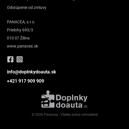
Odstúpenie od zmluvy
PANACEA, s.r.o.
Prielohy 693/3
010 07 Žilina
www.panacea.sk
info@doplnkydoauta.sk
+421 917 909 909
© 2026 Panacea - Všetky práva vyhradené