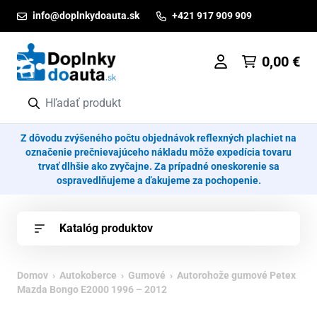
Prejsť na obsah
info@doplnkydoauta.sk
+421 917 909 909
0,00
€
Z dôvodu zvýšeného počtu objednávok reflexných plachiet na
označenie prečnievajúceho nákladu môže expedícia tovaru
trvať dlhšie ako zvyčajne. Za prípadné oneskorenie sa
ospravedlňujeme a ďakujeme za pochopenie.
Katalóg produktov
Domov
›
Autokoberce
›
Gumové
› Autorohože gumové Petex
Mazda Bongo E2000 1996 – 2012