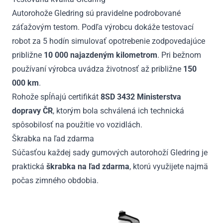
Autorohože Gledring sú pravidelne podrobované
záťažovým testom. Podľa výrobcu dokáže testovací
robot za 5 hodín simulovať opotrebenie zodpovedajúce
približne
10 000 najazdeným kilometrom
. Pri bežnom
používaní výrobca uvádza životnosť až približne
150
000 km
.
Rohože spĺňajú certifikát
8SD 3432 Ministerstva
dopravy ČR
, ktorým bola schválená ich technická
spôsobilosť na použitie vo vozidlách.
Škrabka na ľad zdarma
Súčasťou každej sady gumových autorohoží Gledring je
praktická
škrabka na ľad zdarma
, ktorú využijete najmä
počas zimného obdobia.