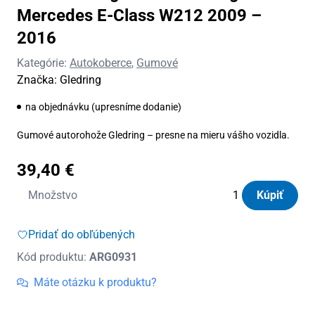
Mercedes E-Class W212 2009 –
2016
Kategórie:
Autokoberce
,
Gumové
Značka:
Gledring
na objednávku (upresníme dodanie)
Gumové autorohože Gledring – presne na mieru vášho vozidla.
39,40
€
množstvo
Množstvo
Kúpiť
Autorohože
gumové
Pridať do obľúbených
Gledring
Kód produktu:
ARG0931
Mercedes
E-
Máte otázku k produktu?
Class
W212