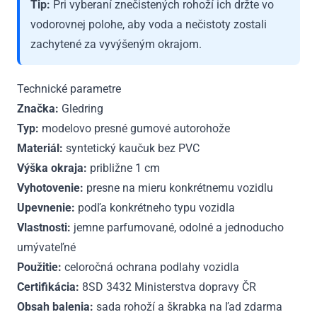
Tip:
Pri vyberaní znečistených rohoží ich držte vo
vodorovnej polohe, aby voda a nečistoty zostali
zachytené za vyvýšeným okrajom.
Technické parametre
Značka:
Gledring
Typ:
modelovo presné gumové autorohože
Materiál:
syntetický kaučuk bez PVC
Výška okraja:
približne 1 cm
Vyhotovenie:
presne na mieru konkrétnemu vozidlu
Upevnenie:
podľa konkrétneho typu vozidla
Vlastnosti:
jemne parfumované, odolné a jednoducho
umývateľné
Použitie:
celoročná ochrana podlahy vozidla
Certifikácia:
8SD 3432 Ministerstva dopravy ČR
Obsah balenia:
sada rohoží a škrabka na ľad zdarma