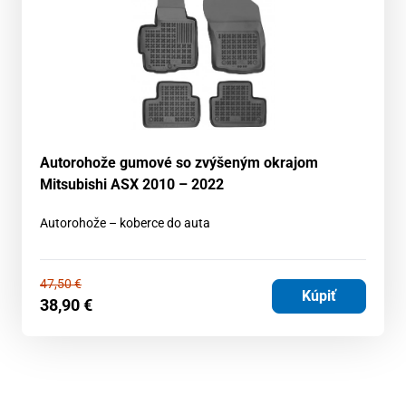
Autorohože gumové so zvýšeným okrajom
Mitsubishi ASX 2010 – 2022
Autorohože – koberce do auta
47,50
€
Kúpiť
38,90
€