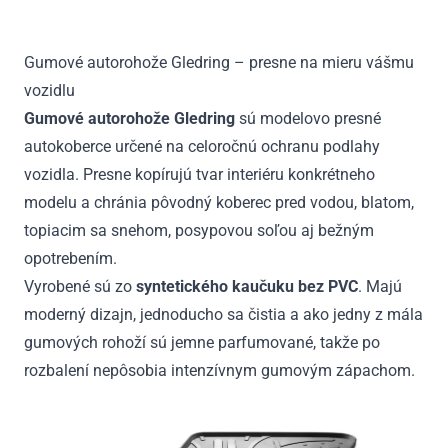
2009
-
Gumové autorohože Gledring – presne na mieru vášmu
2016
vozidlu
Gumové autorohože Gledring
sú modelovo presné
autokoberce určené na celoročnú ochranu podlahy
vozidla. Presne kopírujú tvar interiéru konkrétneho
modelu a chránia pôvodný koberec pred vodou, blatom,
topiacim sa snehom, posypovou soľou aj bežným
opotrebením.
Vyrobené sú zo
syntetického kaučuku bez PVC
. Majú
moderný dizajn, jednoducho sa čistia a ako jedny z mála
gumových rohoží sú jemne parfumované, takže po
rozbalení nepôsobia intenzívnym gumovým zápachom.