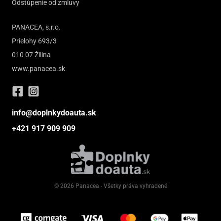
Odstúpenie od zmluvy
PANACEA, s.r.o.
Prielohy 693/3
010 07 Žilina
www.panacea.sk
info@doplnkydoauta.sk
+421 917 909 909
© 2026 Panacea - Všetky práva vyhradené