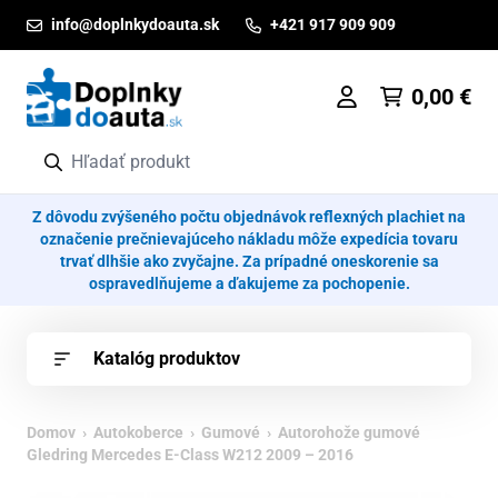
Prejsť na obsah
info@doplnkydoauta.sk
+421 917 909 909
0,00
€
Z dôvodu zvýšeného počtu objednávok reflexných plachiet na
označenie prečnievajúceho nákladu môže expedícia tovaru
trvať dlhšie ako zvyčajne. Za prípadné oneskorenie sa
ospravedlňujeme a ďakujeme za pochopenie.
Katalóg produktov
Domov
›
Autokoberce
›
Gumové
› Autorohože gumové
Gledring Mercedes E-Class W212 2009 – 2016