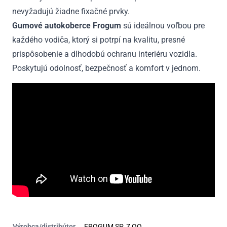
nevyžadujú žiadne fixačné prvky.
Gumové autokoberce Frogum
sú ideálnou voľbou pre
každého vodiča, ktorý si potrpí na kvalitu, presné
prispôsobenie a dlhodobú ochranu interiéru vozidla.
Poskytujú odolnosť, bezpečnosť a komfort v jednom.
Výrobca/distribútor
FROGUM SP. Z OO