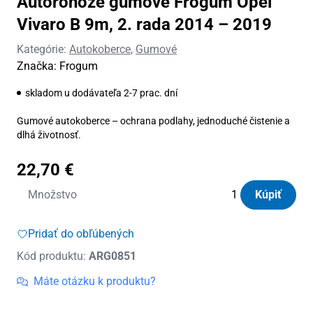
Autorohože gumové Frogum Opel
Vivaro B 9m, 2. rada 2014 – 2019
Kategórie:
Autokoberce
,
Gumové
Značka:
Frogum
skladom u dodávateľa 2-7 prac. dní
Gumové autokoberce – ochrana podlahy, jednoduché čistenie a
dlhá životnosť.
22,70
€
množstvo
Množstvo
Kúpiť
Autorohože
gumové
Pridať do obľúbených
Frogum
Kód produktu:
ARG0851
Opel
Vivaro
Máte otázku k produktu?
B
9m,