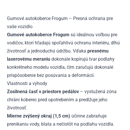
2.
rada
Gumové autokoberce Frogum – Presná ochrana pre
2014
vaše vozidlo
-
2019
Gumové autokoberce Frogum
sú ideálnou voľbou pre
vodičov, ktorí hľadajú spoľahlivú ochranu interiéru, dlhú
životnosť a jednoduchú údržbu. Vďaka
presnému
laserovému meraniu
dokonale kopírujú tvar podlahy
konkrétneho modelu vozidla, čím zaručujú dokonalé
prispôsobenie bez posúvania a deformácií.
Vlastnosti a výhody
Zosilnená časť v priestore pedálov
– vystužená zóna
chráni koberec pred opotrebením a predlžuje jeho
životnosť.
Mierne zvýšený okraj (1,5 cm)
účinne zabraňuje
prenikaniu vody, blata a nečistôt na podlahu vozidla.