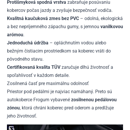
Protišmyková spodná vrstva
zabraňuje posúvaniu
kobercov počas jazdy a zvyšuje bezpečnosť vodiča.
Kvalitná kaučuková zmes bez PVC
– odolná, ekologická
a bez nepríjemného zápachu gumy, s jemnou
vanilkovou
arómou
.
Jednoduchá údržba
– opláchnutím vodou alebo
bežným čistiacim prostriedkom sa koberec vráti do
pôvodného stavu.
Certifikovaná kvalita TÜV
zaručuje dlhú životnosť a
spoľahlivosť v každom detaile.
Zosilnená časť pre maximálnu odolnosť
Priestor pod pedálmi je najviac namáhaný. Preto sú
autokoberce Frogum vybavené
zosilnenou pedálovou
zónou
, ktorá chráni koberec pred oderom a predlžuje
jeho životnosť.