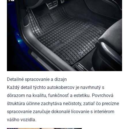
Detailné spracovanie a dizajn
Každý detail týchto autokobercov je navrhnutý s
dôrazom na kvalitu, funkčnosť a estetiku. Povrchová
štruktúra účinne zachytáva nečistoty, zatiaľ čo precízne
spracovanie zaručuje dokonalé lícovanie s interiérom
vášho vozidla.