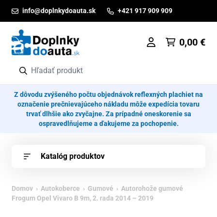
Prejsť na obsah
info@doplnkydoauta.sk
+421 917 909 909
0,00
€
Z dôvodu zvýšeného počtu objednávok reflexných plachiet na
označenie prečnievajúceho nákladu môže expedícia tovaru
trvať dlhšie ako zvyčajne. Za prípadné oneskorenie sa
ospravedlňujeme a ďakujeme za pochopenie.
Katalóg produktov
Domov
›
Autokoberce
›
Gumové
› Autorohože gumové
Frogum Opel Vivaro B 9m, 2. rada 2014 – 2019