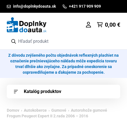
Prejsť na obsah
info@doplnkydoauta.sk
+421 917 909 909
0,00
€
Z dôvodu zvýšeného počtu objednávok reflexných plachiet na
označenie prečnievajúceho nákladu môže expedícia tovaru
trvať dlhšie ako zvyčajne. Za prípadné oneskorenie sa
ospravedlňujeme a ďakujeme za pochopenie.
Katalóg produktov
Domov
›
Autokoberce
›
Gumové
› Autorohože gumové
Frogum Peugeot Expert II 2.rada 2006 – 2016