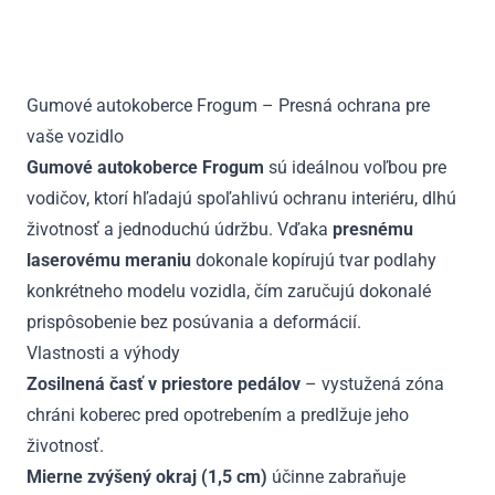
II
2.rada
2006
-
Gumové autokoberce Frogum – Presná ochrana pre
2016
vaše vozidlo
Gumové autokoberce Frogum
sú ideálnou voľbou pre
vodičov, ktorí hľadajú spoľahlivú ochranu interiéru, dlhú
životnosť a jednoduchú údržbu. Vďaka
presnému
laserovému meraniu
dokonale kopírujú tvar podlahy
konkrétneho modelu vozidla, čím zaručujú dokonalé
prispôsobenie bez posúvania a deformácií.
Vlastnosti a výhody
Zosilnená časť v priestore pedálov
– vystužená zóna
chráni koberec pred opotrebením a predlžuje jeho
životnosť.
Mierne zvýšený okraj (1,5 cm)
účinne zabraňuje