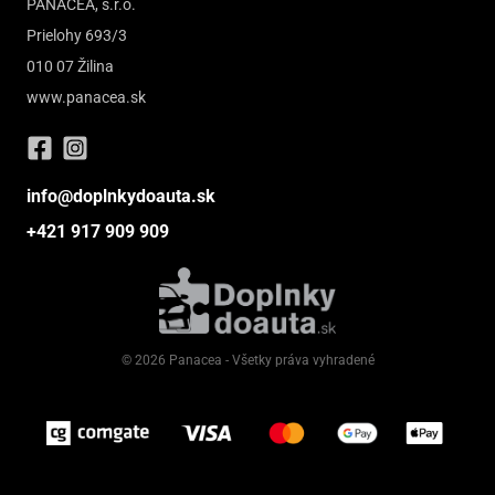
PANACEA, s.r.o.
Prielohy 693/3
010 07 Žilina
www.panacea.sk
info@doplnkydoauta.sk
+421 917 909 909
© 2026 Panacea - Všetky práva vyhradené