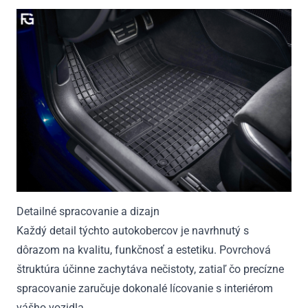
Detailné spracovanie a dizajn
Každý detail týchto autokobercov je navrhnutý s
dôrazom na kvalitu, funkčnosť a estetiku. Povrchová
štruktúra účinne zachytáva nečistoty, zatiaľ čo precízne
spracovanie zaručuje dokonalé lícovanie s interiérom
vášho vozidla.