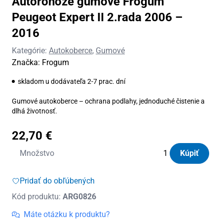
Autorohože gumové Frogum
Peugeot Expert II 2.rada 2006 –
2016
Kategórie:
Autokoberce
,
Gumové
Značka:
Frogum
skladom u dodávateľa 2-7 prac. dní
Gumové autokoberce – ochrana podlahy, jednoduché čistenie a
dlhá životnosť.
22,70
€
množstvo
Množstvo
Kúpiť
Autorohože
gumové
Pridať do obľúbených
Frogum
Kód produktu:
ARG0826
Peugeot
Expert
Máte otázku k produktu?