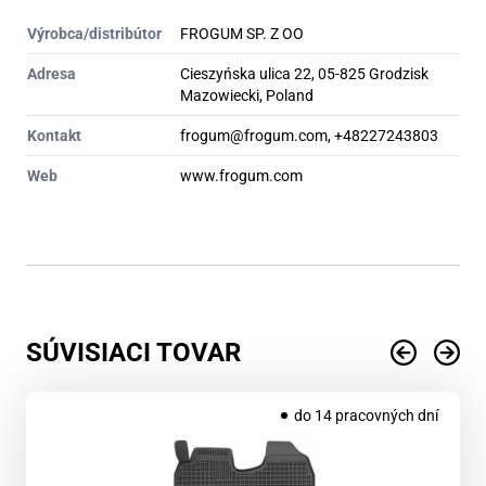
Výrobca/distribútor
FROGUM SP. Z OO
Adresa
Cieszyńska ulica 22, 05-825 Grodzisk
Mazowiecki, Poland
Kontakt
frogum@frogum.com, +48227243803
Web
www.frogum.com
SÚVISIACI TOVAR
do 14 pracovných dní