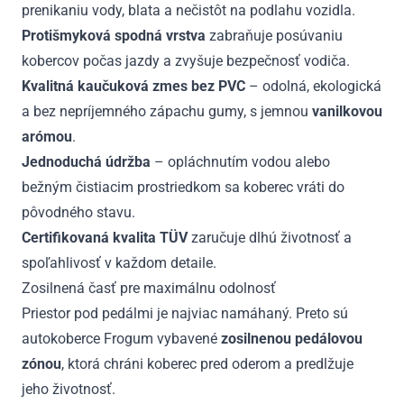
prenikaniu vody, blata a nečistôt na podlahu vozidla.
Protišmyková spodná vrstva
zabraňuje posúvaniu
kobercov počas jazdy a zvyšuje bezpečnosť vodiča.
Kvalitná kaučuková zmes bez PVC
– odolná, ekologická
a bez nepríjemného zápachu gumy, s jemnou
vanilkovou
arómou
.
Jednoduchá údržba
– opláchnutím vodou alebo
bežným čistiacim prostriedkom sa koberec vráti do
pôvodného stavu.
Certifikovaná kvalita TÜV
zaručuje dlhú životnosť a
spoľahlivosť v každom detaile.
Zosilnená časť pre maximálnu odolnosť
Priestor pod pedálmi je najviac namáhaný. Preto sú
autokoberce Frogum vybavené
zosilnenou pedálovou
zónou
, ktorá chráni koberec pred oderom a predlžuje
jeho životnosť.