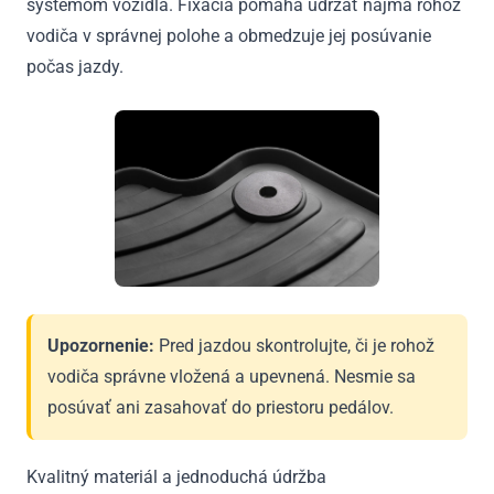
systémom vozidla. Fixácia pomáha udržať najmä rohož
vodiča v správnej polohe a obmedzuje jej posúvanie
počas jazdy.
Upozornenie:
Pred jazdou skontrolujte, či je rohož
vodiča správne vložená a upevnená. Nesmie sa
posúvať ani zasahovať do priestoru pedálov.
Kvalitný materiál a jednoduchá údržba