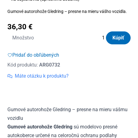
Gumové autorohože Gledring – presne na mieru vášho vozidla.
36,30
€
množstvo
Množstvo
Kúpiť
Autorohože
gumové
Pridať do obľúbených
Gledring
Kód produktu:
ARG0732
Seat
Leon
Máte otázku k produktu?
2005
-
2013
Gumové autorohože Gledring – presne na mieru vášmu
vozidlu
Gumové autorohože Gledring
sú modelovo presné
autokoberce určené na celoročnú ochranu podlahy