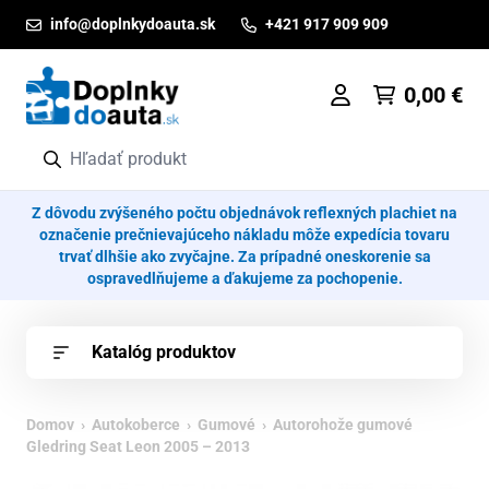
Prejsť na obsah
info@doplnkydoauta.sk
+421 917 909 909
0,00
€
Z dôvodu zvýšeného počtu objednávok reflexných plachiet na
označenie prečnievajúceho nákladu môže expedícia tovaru
trvať dlhšie ako zvyčajne. Za prípadné oneskorenie sa
ospravedlňujeme a ďakujeme za pochopenie.
Katalóg produktov
Domov
›
Autokoberce
›
Gumové
› Autorohože gumové
Gledring Seat Leon 2005 – 2013