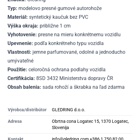
Typ:
modelovo presné gumové autorohože
Materiál:
syntetický kaučuk bez PVC
Výška okraja:
približne 1 cm
Vyhotovenie:
presne na mieru konkrétnemu vozidlu
Upevnenie:
podľa konkrétneho typu vozidla
Vlastnosti:
jemne parfumované, odolné a jednoducho
umývateľné
Použitie:
celoročná ochrana podlahy vozidla
Certifikácia:
8SD 3432 Ministerstva dopravy ČR
Obsah balenia:
sada rohoží a škrabka na ľad zdarma
Výrobca/distribútor
GLEDRING d.o.o.
Adresa
Obrtna cona Logatec 15, 1370 Logatec,
Slovenija
Kontakt
info@gledring.com +386 1 750 82 00