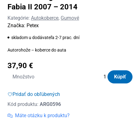
Fabia II 2007 – 2014
Kategórie:
Autokoberce
,
Gumové
Značka:
Petex
skladom u dodávateľa 2-7 prac. dní
Autorohože – koberce do auta
37,90
€
množstvo
Množstvo
Kúpiť
Autorohože
gumové
Pridať do obľúbených
Petex
Kód produktu:
ARG0596
Škoda
Fabia
Máte otázku k produktu?
II
2007
-