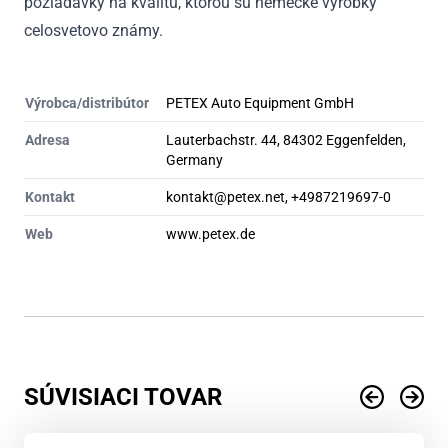
požiadavky na kvalitu, ktorou sú nemecké výrobky
celosvetovo známy.
Výrobca/distribútor
PETEX Auto Equipment GmbH
Adresa
Lauterbachstr. 44, 84302 Eggenfelden,
Germany
Kontakt
kontakt@petex.net, +4987219697-0
Web
www.petex.de
SÚVISIACI TOVAR