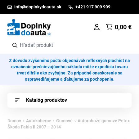
Prejsť na obsah
info@doplnkydoauta.sk
+421 917 909 909
0,00
€
Z dôvodu zvýšeného počtu objednávok reflexných plachiet na
označenie prečnievajúceho nákladu môže expedícia tovaru
trvať dlhšie ako zvyčajne. Za prípadné oneskorenie sa
ospravedlňujeme a ďakujeme za pochopenie.
Katalóg produktov
Domov
›
Autokoberce
›
Gumové
› Autorohože gumové Petex
Škoda Fabia II 2007 – 2014