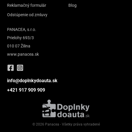
Reklamačný formulár
Blog
Odstúpenie od zmluvy
PANACEA, s.r.o.
Prielohy 693/3
010 07 Žilina
www.panacea.sk
info@doplnkydoauta.sk
+421 917 909 909
© 2026 Panacea - Všetky práva vyhradené