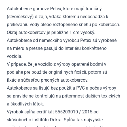
2014
Autokoberce gumové Petex, ktoré majú tradičný
(štvorčekový) dizajn, vďaka ktorému nedochádza k
prelievaniu vody alebo roztopeného snehu po kobercoch.
Okraj autokobercov je približne 1 cm vysoký.
Autokoberce od nemeckého výrobcu Petex sú vyrobené
na mieru a presne pasujú do interiéru konkrétneho
vozidla.
V prípade, že je vozidlo z výroby opatrené bodmi v
podlahe pre použitie originálnych fixácií, potom sú
fixácie súčasťou predných autokobercov.
Autokoberce sa lisujú bez použitia PVC a počas výroby
sa pravidelne kontrolujú na prítomnosť ďalších toxických
a škodlivých látok.
Výrobok spĺňa certifikát 555203010 / 2015 od
skúšobného inštitútu Dekra. Spĺňa tak najvyššie