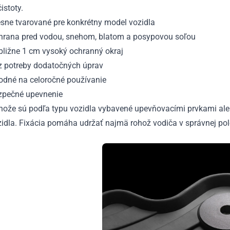
istoty.
esne tvarované pre konkrétny model vozidla
hrana pred vodou, snehom, blatom a posypovou soľou
bližne 1 cm vysoký ochranný okraj
z potreby dodatočných úprav
odné na celoročné používanie
zpečné upevnenie
hože sú podľa typu vozidla vybavené upevňovacími prvkami al
zidla. Fixácia pomáha udržať najmä rohož vodiča v správnej po