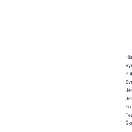
Hl
Vy
Pri
Sy
Je
Je
Fix
Te
Šk