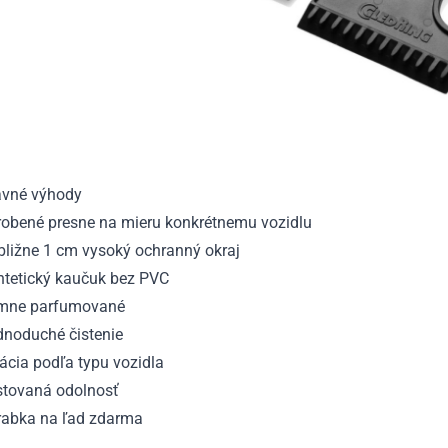
avné výhody
robené presne na mieru konkrétnemu vozidlu
bližne 1 cm vysoký ochranný okraj
ntetický kaučuk bez PVC
mne parfumované
dnoduché čistenie
ácia podľa typu vozidla
stovaná odolnosť
rabka na ľad zdarma