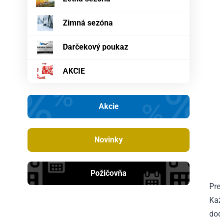
Zimná sezóna
Darčekový poukaz
AKCIE
Akcie
Novinky
Požičovňa
Pr
Ka
dod