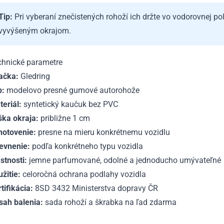
Tip:
Pri vyberaní znečistených rohoží ich držte vo vodorovnej po
vyvýšeným okrajom.
chnické parametre
ačka:
Gledring
p:
modelovo presné gumové autorohože
eriál:
syntetický kaučuk bez PVC
ška okraja:
približne 1 cm
hotovenie:
presne na mieru konkrétnemu vozidlu
evnenie:
podľa konkrétneho typu vozidla
stnosti:
jemne parfumované, odolné a jednoducho umývateľné
žitie:
celoročná ochrana podlahy vozidla
tifikácia:
8SD 3432 Ministerstva dopravy ČR
sah balenia:
sada rohoží a škrabka na ľad zdarma