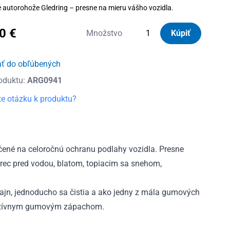
autorohože Gledring – presne na mieru vášho vozidla.
30
€
množstvo
Množstvo
Kúpiť
Autorohože
gumové
ať do obľúbených
Gledring
oduktu:
ARG0941
Škoda
Yeti
e otázku k produktu?
2009
-
2017
ené na celoročnú ochranu podlahy vozidla. Presne
erec pred vodou, blatom, topiacim sa snehom,
ajn, jednoducho sa čistia a ako jedny z mála gumových
tenzívnym gumovým zápachom.