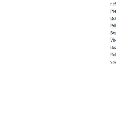
neč
Pr
Oc
Pri
Be
Vh
Be
Ro
vo