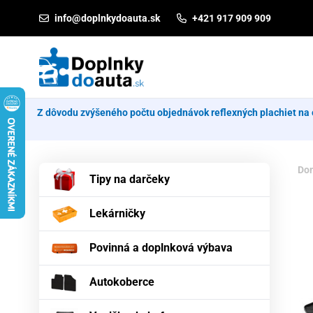
Prejsť na obsah
info@doplnkydoauta.sk
+421 917 909 909
Z dôvodu zvýšeného počtu objednávok reflexných plachiet na 
Do
Tipy na darčeky
Lekárničky
Povinná a doplnková výbava
Autokoberce