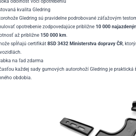
soká odolnosť voči opotrebeniu
tovaná kvalita Gledring
torohože Gledring sú pravidelne podrobované záťažovým testom.
mulovať opotrebenie zodpovedajúce približne
10 000 najazdený
otnosť až približne
150 000 km
.
ože spĺňajú certifikát
8SD 3432 Ministerstva dopravy ČR
, ktor
vozidlách.
rabka na ľad zdarma
časťou každej sady gumových autorohoží Gledring je praktická
mného obdobia.