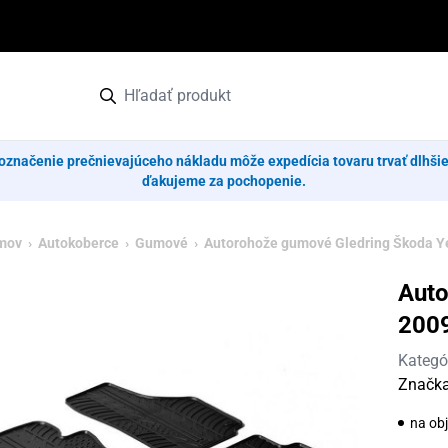
označenie prečnievajúceho nákladu môže expedícia tovaru trvať dlhši
ďakujeme za pochopenie.
mov
›
Autokoberce
›
Gumové
› Autorohože gumové Gledring Škoda Ye
Auto
200
Kategó
Značk
na ob