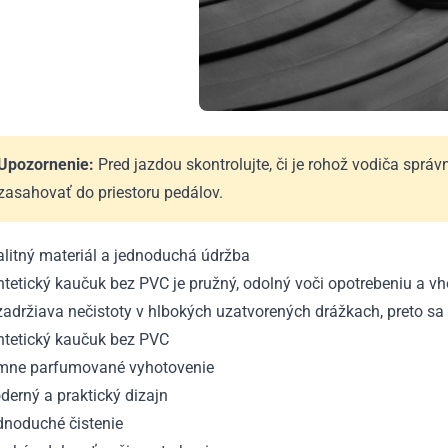
Upozornenie:
Pred jazdou skontrolujte, či je rohož vodiča spr
zasahovať do priestoru pedálov.
alitný materiál a jednoduchá údržba
tetický kaučuk bez PVC je pružný, odolný voči opotrebeniu a vh
zadržiava nečistoty v hlbokých uzatvorených drážkach, preto s
ntetický kaučuk bez PVC
mne parfumované vyhotovenie
erný a praktický dizajn
dnoduché čistenie