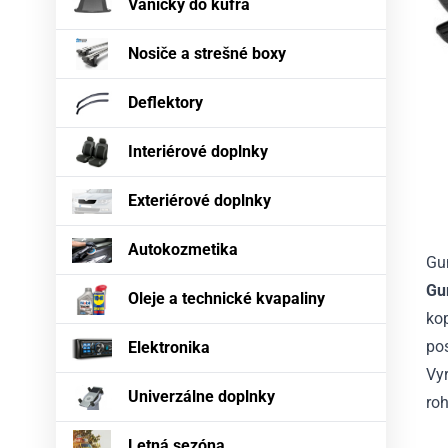
Vaničky do kufra
Nosiče a strešné boxy
Deflektory
Interiérové doplnky
Exteriérové doplnky
Autokozmetika
Gu
Gu
Oleje a technické kvapaliny
kop
po
Elektronika
Vy
Univerzálne doplnky
ro
Letná sezóna