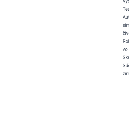
Vy
Tes
Au
si
živ
Roh
vo 
Šk
Sú
zi