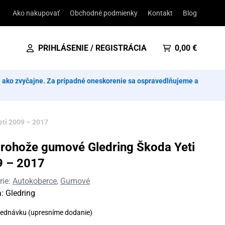
Ako nakupovať
Obchodné podmienky
Kontakt
Blog
PRIHLÁSENIE / REGISTRÁCIA
0,00
€
e ako zvyčajne. Za prípadné oneskorenie sa ospravedlňujeme a
ti 2009 – 2017
rohože gumové Gledring Škoda Yeti
9 – 2017
rie:
Autokoberce
,
Gumové
a:
Gledring
jednávku (upresníme dodanie)