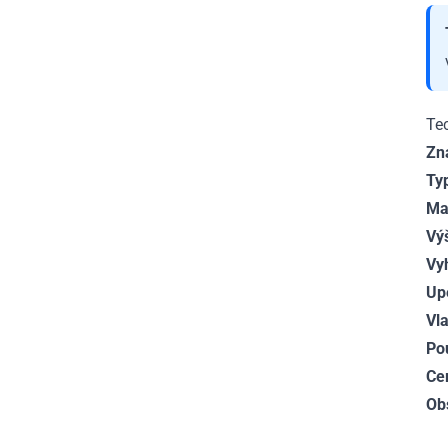
Te
Zn
Ty
Mat
Vý
Vy
Up
Vla
Pou
Cer
Ob