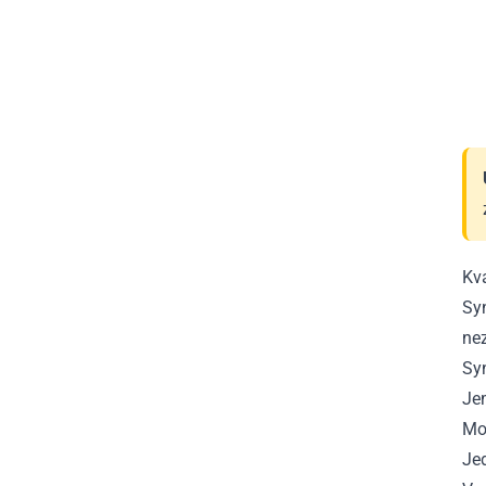
Kv
Syn
ne
Sy
Je
Mod
Je