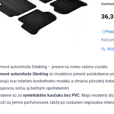
Gumové 
36,
Prid
Kód pr
Mát
mové autorohože Gledring – presne na mieru vášmu vozidlu
mové autorohože Gledring
sú modelovo presné autokoberce urč
írujú tvar interiéru konkrétneho modelu a chránia pôvodný kob
sypovou soľou aj bežným opotrebením.
robené sú zo
syntetického kaučuku bez PVC
. Majú moderný diz
hoží sú jemne parfumované, takže po rozbalení nepôsobia in